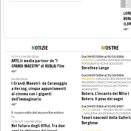
LORE
BON
(LOR
N
OTIZIE
M
OSTRE
ROMA
| 06/08/2026
Dal 30/07/2026 al 01/11/2026
ARTE.it media partner de "I
VERONA
| CENTRO INTERNAZIONAL
FOTOGRAFIA SCAVI SCALIGERI
GRANDI MAESTRI" di KUBLAI Film
Dorothea Lange
Dal 24/07/2026 al 31/10/2026
PALERMO
| PALAZZO BELMONTE RIS
06/08/2026
PALERMO I PARCO ARCHEOLOGICO 
I Grandi Maestri: da Caravaggio
PAESAGGISTICO VALLE DEI TEMPLI -
a Herzog, cinque appuntamenti
AGRIGENTO
Botero. L’incanto del Mito I
al cinema con i giganti
Botero. Il peso dei sogni
dell'immaginario
Dal 24/07/2026 al 31/01/2027
LECCE
| LECCE – MUSEO MUST I CO
Il nuovo volto del museo fiorentino
– GALLERIA NAZIONALE DI COSENZ
Tesori nascosti della Galleri
">
FIRENZE
| 06/08/2026
Borghese
Nel futuro degli Uffizi. Tra due
anni la chiusura dei lavori