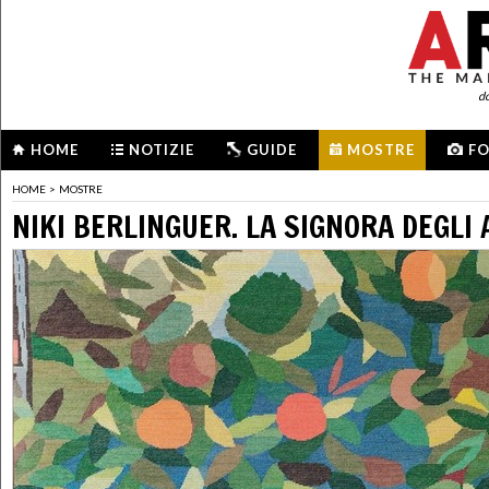
d
HOME
NOTIZIE
GUIDE
MOSTRE
F
HOME
>
MOSTRE
NIKI BERLINGUER. LA SIGNORA DEGLI 