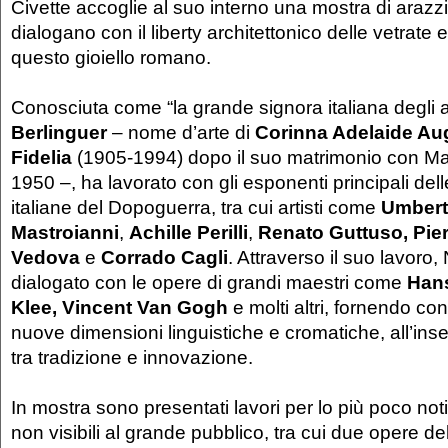
Civette accoglie al suo interno una mostra di arazz
dialogano con il liberty architettonico delle vetrate 
questo gioiello romano.
Conosciuta come “la grande signora italiana degli 
Berlinguer
– nome d’arte di
Corinna Adelaide Au
Fidelia
(1905-1994) dopo il suo matrimonio con Mar
1950 –, ha lavorato con gli esponenti principali delle
italiane del Dopoguerra, tra cui artisti come
Umber
Mastroianni
,
Achille Perilli
,
Renato Guttuso, Pie
Vedova
e
Corrado Cagli
. Attraverso il suo lavoro,
dialogato con le opere di grandi maestri come
Han
Klee, Vincent Van Gogh
e molti altri, fornendo con 
nuove dimensioni linguistiche e cromatiche, all’ins
tra tradizione e innovazione.
In mostra sono presentati lavori per lo più poco no
non visibili al grande pubblico, tra cui due opere del