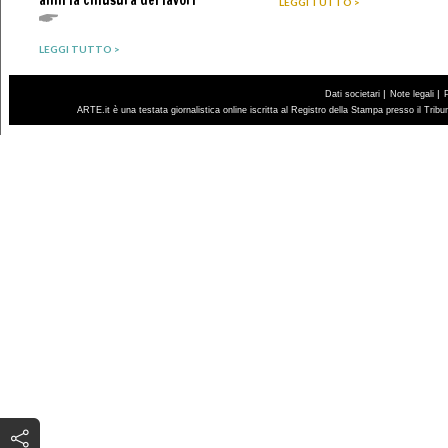
LEGGI TUTTO >
LEGGI TUTTO >
|
|
Dati societari
Note legali
ARTE.it è una testata giornalistica online iscritta al Registro della Stampa presso il Trib