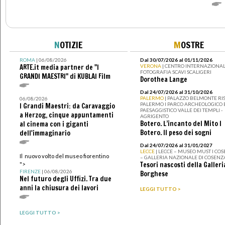
N
OTIZIE
M
OSTRE
ROMA
| 06/08/2026
Dal 30/07/2026 al 01/11/2026
ARTE.it media partner de "I
VERONA
| CENTRO INTERNAZIONAL
FOTOGRAFIA SCAVI SCALIGERI
GRANDI MAESTRI" di KUBLAI Film
Dorothea Lange
Dal 24/07/2026 al 31/10/2026
PALERMO
| PALAZZO BELMONTE RIS
06/08/2026
PALERMO I PARCO ARCHEOLOGICO 
I Grandi Maestri: da Caravaggio
PAESAGGISTICO VALLE DEI TEMPLI -
a Herzog, cinque appuntamenti
AGRIGENTO
Botero. L’incanto del Mito I
al cinema con i giganti
Botero. Il peso dei sogni
dell'immaginario
Dal 24/07/2026 al 31/01/2027
LECCE
| LECCE – MUSEO MUST I CO
Il nuovo volto del museo fiorentino
– GALLERIA NAZIONALE DI COSENZ
Tesori nascosti della Galleri
">
FIRENZE
| 06/08/2026
Borghese
Nel futuro degli Uffizi. Tra due
anni la chiusura dei lavori
LEGGI TUTTO >
LEGGI TUTTO >