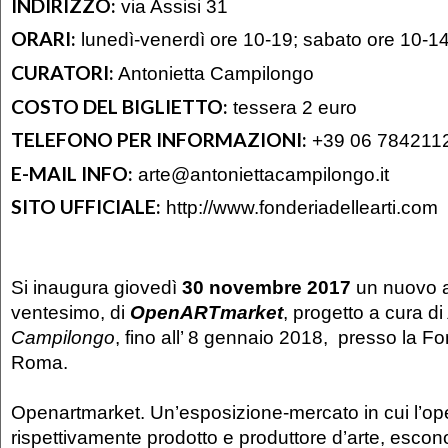
INDIRIZZO:
via Assisi 31
ORARI:
lunedì-venerdì ore 10-19; sabato ore 10-1
CURATORI:
Antonietta Campilongo
COSTO DEL BIGLIETTO:
tessera 2 euro
TELEFONO PER INFORMAZIONI:
+39 06 784211
E-MAIL INFO:
arte@antoniettacampilongo.it
SITO UFFICIALE:
http://www.fonderiadellearti.com
Si inaugura giovedì
30 novembre 2017
un nuovo a
ventesimo, di
OpenARTmarket
, progetto a cura di
Campilongo
, fino all’ 8 gennaio 2018, presso la Fon
Roma.
Openartmarket. Un’esposizione-mercato in cui l’oper
rispettivamente prodotto e produttore d’arte, escono