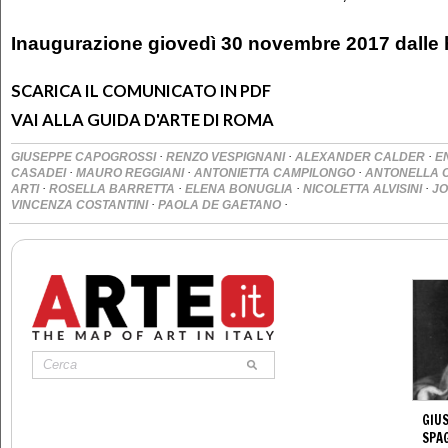
Inaugurazione giovedì 30 novembre 2017 dalle h.
SCARICA IL COMUNICATO IN PDF
VAI ALLA GUIDA D'ARTE DI ROMA
·
·
·
GIUSEPPE CAPOGROSSI
RENZO VESPIGNANI
ALEXANDER CALDER
E
·
·
·
CASADEI
MAURO REGGIANI
ANTONIETTA CAMPILONGO
ANTONELLA C
·
·
·
·
ARTI
ROSELLA BARRETTA
ELENA BONUGLIA
NICOLETTA ALVISINI
JO
·
·
VINCENZA COSTANTINI
PAOLA DE GAETANO
GIUS
SPA