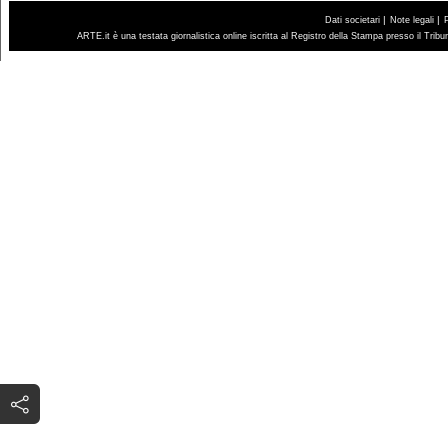
|
|
Dati societari
Note legali
ARTE.it è una testata giornalistica online iscritta al Registro della Stampa presso il Trib