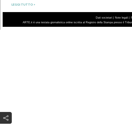
LEGGI TUTTO >
|
|
Dati societari
Note legali
ARTE.it è una testata giornalistica online iscritta al Registro della Stampa presso il Trib