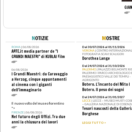
GIAN
N
OTIZIE
M
OSTRE
ROMA
| 06/08/2026
Dal 30/07/2026 al 01/11/2026
ARTE.it media partner de "I
VERONA
| CENTRO INTERNAZIONAL
FOTOGRAFIA SCAVI SCALIGERI
GRANDI MAESTRI" di KUBLAI Film
Dorothea Lange
Dal 24/07/2026 al 31/10/2026
PALERMO
| PALAZZO BELMONTE RIS
06/08/2026
PALERMO I PARCO ARCHEOLOGICO 
I Grandi Maestri: da Caravaggio
PAESAGGISTICO VALLE DEI TEMPLI -
a Herzog, cinque appuntamenti
AGRIGENTO
Botero. L’incanto del Mito I
al cinema con i giganti
Botero. Il peso dei sogni
dell'immaginario
Dal 24/07/2026 al 31/01/2027
LECCE
| LECCE – MUSEO MUST I CO
Il nuovo volto del museo fiorentino
– GALLERIA NAZIONALE DI COSENZ
Tesori nascosti della Galleri
">
FIRENZE
| 06/08/2026
Borghese
Nel futuro degli Uffizi. Tra due
anni la chiusura dei lavori
LEGGI TUTTO >