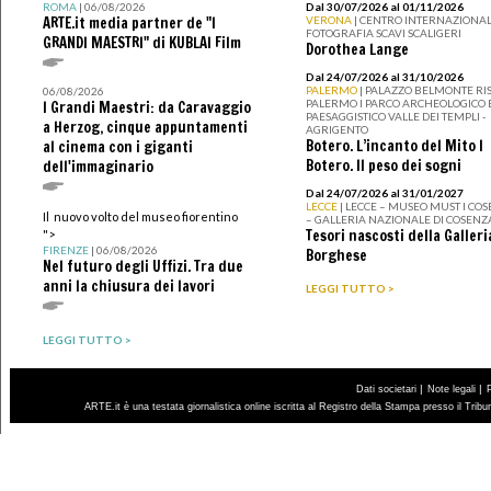
ROMA
| 06/08/2026
Dal 30/07/2026 al 01/11/2026
ARTE.it media partner de "I
VERONA
| CENTRO INTERNAZIONAL
FOTOGRAFIA SCAVI SCALIGERI
GRANDI MAESTRI" di KUBLAI Film
Dorothea Lange
Dal 24/07/2026 al 31/10/2026
PALERMO
| PALAZZO BELMONTE RIS
06/08/2026
PALERMO I PARCO ARCHEOLOGICO 
I Grandi Maestri: da Caravaggio
PAESAGGISTICO VALLE DEI TEMPLI -
a Herzog, cinque appuntamenti
AGRIGENTO
Botero. L’incanto del Mito I
al cinema con i giganti
Botero. Il peso dei sogni
dell'immaginario
Dal 24/07/2026 al 31/01/2027
LECCE
| LECCE – MUSEO MUST I CO
Il nuovo volto del museo fiorentino
– GALLERIA NAZIONALE DI COSENZ
Tesori nascosti della Galleri
">
FIRENZE
| 06/08/2026
Borghese
Nel futuro degli Uffizi. Tra due
anni la chiusura dei lavori
LEGGI TUTTO >
LEGGI TUTTO >
|
|
Dati societari
Note legali
ARTE.it è una testata giornalistica online iscritta al Registro della Stampa presso il Trib