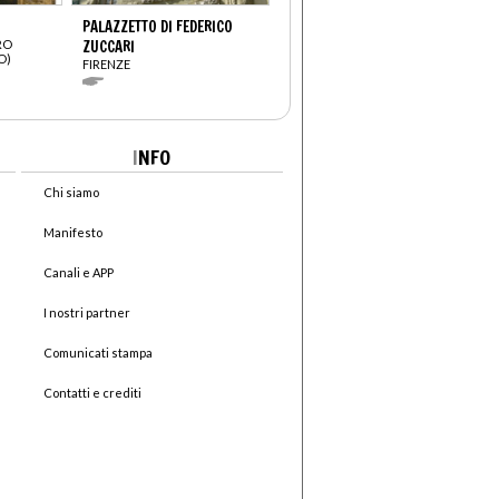
PALAZZETTO DI FEDERICO
RO
ZUCCARI
O)
FIRENZE
I
NFO
Chi siamo
Manifesto
Canali e APP
I nostri partner
Comunicati stampa
Contatti e crediti