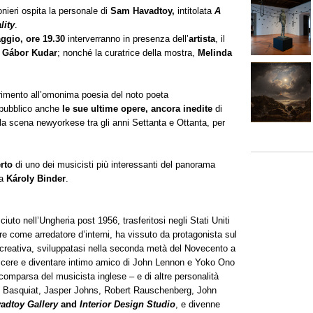
ieri ospita la personale di
Sam Havadtoy,
intitolata
A
lity
.
ggio, ore 19.30
interverranno in presenza dell’
artista
, il
,
Gábor Kudar
; nonché la curatrice della mostra,
Melinda
erimento all’omonima poesia del noto poeta
 pubblico anche
le sue ultime opere, ancora inedite
di
della scena newyorkese tra gli anni Settanta e Ottanta, per
erto
di uno dei musicisti più interessanti del panorama
ta
Károly Binder
.
iuto nell’Ungheria post 1956, trasferitosi negli Stati Uniti
re come arredatore d’interni, ha vissuto da protagonista sul
e creativa, sviluppatasi nella seconda metà del Novecento a
scere e diventare intimo amico di John Lennon e Yoko Ono
omparsa del musicista inglese – e di altre personalità
el Basquiat, Jasper Johns, Robert Rauschenberg, John
adtoy Gallery
and
Interior Design Studio
, e divenne