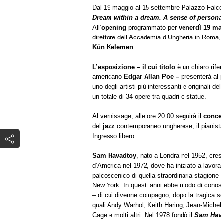
Dal 19 maggio al 15 settembre Palazzo Falcon
Dream within a dream. A sense of persona
All’
opening
programmato per
venerdì 19 ma
direttore dell’Accademia d’Ungheria in Roma
Kún Kelemen
.
L’esposizione – il cui titolo
è un chiaro rif
americano
Edgar Allan Poe
–
presenterà al
uno degli artisti più interessanti e originali 
un totale di 34 opere tra quadri e statue.
Al vernissage, alle ore 20.00 seguirà il
conc
del
jazz
contemporaneo ungherese, il pianis
Ingresso libero.
Sam Havadtoy
, nato a Londra nel 1952, cresc
d’America nel 1972, dove ha iniziato a lavora
palcoscenico di quella straordinaria stagion
New York. In questi anni ebbe modo di cono
– di cui divenne compagno, dopo la tragica sc
quali Andy Warhol, Keith Haring, Jean-Mich
Cage e molti altri. Nel 1978 fondò il
Sam Hav