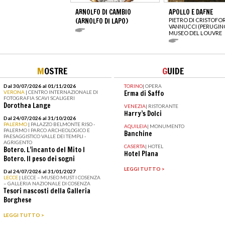
ARNOLFO DI CAMBIO
APOLLO E DAFNE
(ARNOLFO DI LAPO)
PIETRO DI CRISTOFO
VANNUCCI (PERUGIN
MUSEO DEL LOUVRE
M
OSTRE
G
UIDE
Dal 30/07/2026 al 01/11/2026
TORINO
|
OPERA
VERONA
| CENTRO INTERNAZIONALE DI
Erma di Saffo
FOTOGRAFIA SCAVI SCALIGERI
Dorothea Lange
VENEZIA
|
RISTORANTE
Harry’s Dolci
Dal 24/07/2026 al 31/10/2026
PALERMO
| PALAZZO BELMONTE RISO -
AQUILEIA
|
MONUMENTO
PALERMO I PARCO ARCHEOLOGICO E
Banchine
PAESAGGISTICO VALLE DEI TEMPLI -
AGRIGENTO
CASERTA
|
HOTEL
Botero. L’incanto del Mito I
Hotel Plana
Botero. Il peso dei sogni
LEGGI TUTTO >
Dal 24/07/2026 al 31/01/2027
LECCE
| LECCE – MUSEO MUST I COSENZA
– GALLERIA NAZIONALE DI COSENZA
Tesori nascosti della Galleria
Borghese
LEGGI TUTTO >