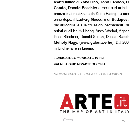
amico intimo di
Yoko Ono,
John Lennon, Da
Condo, Donald Baechler
e molti altri artisti
bronzo mai realizzata da Keith Haring, fu cre
anno dopo, il
Ludwig Museum di Budapest
per arricchire le sue collezioni permanenti. N
artisti quali Keith Haring, Andy Warhol, Agn
Ross Bleckner, Donald Sultan, Donald Baechle
Moholy-Nagy
. (
www.galeria56.hu
). Dal 200
in Ungheria, e in Liguria.
SCARICA IL COMUNICATO IN PDF
VAI ALLA GUIDA D'ARTE DI ROMA
·
SAM HAVADTOY
PALAZZO FALCONIERI