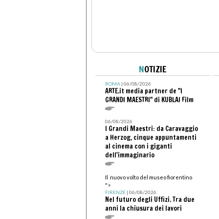
N
OTIZIE
ROMA
| 06/08/2026
ARTE.it media partner de "I
GRANDI MAESTRI" di KUBLAI Film
06/08/2026
I Grandi Maestri: da Caravaggio
a Herzog, cinque appuntamenti
al cinema con i giganti
dell'immaginario
Il nuovo volto del museo fiorentino
">
FIRENZE
| 06/08/2026
Nel futuro degli Uffizi. Tra due
anni la chiusura dei lavori