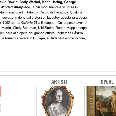
vid Bowie, Andy Warhol, Keith Haring, George
.
Winged Altarpiece
, la più monumentale scultura in
ata in edizione limitata con l’aiuto di Havadtoy. Qualche
ricevette in dono dallo stesso Havadtoy questa rara opera
el 1992 aprì la
Ga
léria 56
a Budapest. Qui espose lavori di
es Martin, Cindy Sherman, Kiki Smith, Robert Mapplethorpe,
r, oltre alle opere del grande artista ungherese
László
0 è tornato a vivere in
Europa
; a Budapest e Szentendre,
ARTISTI
OPERE