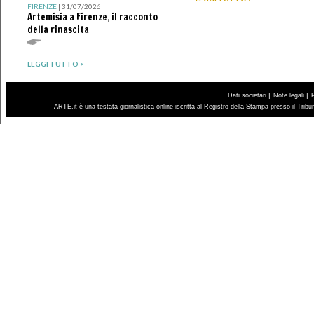
FIRENZE
| 31/07/2026
Artemisia a Firenze, il racconto
della rinascita
LEGGI TUTTO >
|
|
Dati societari
Note legali
ARTE.it è una testata giornalistica online iscritta al Registro della Stampa presso il Trib