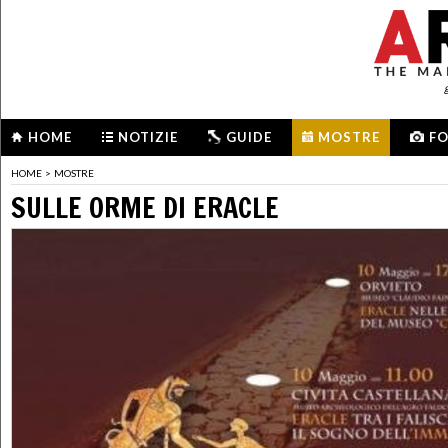
HOME
NOTIZIE
GUIDE
MOSTRE
F
HOME
>
MOSTRE
SULLE ORME DI ERACLE