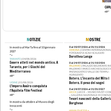
CARL
N
OTIZIE
M
OSTRE
Dal 30/07/2026 al 01/11/2026
In mostra al MarTa fino al 10 gennaio
VERONA
| CENTRO INTERNAZIONAL
2027
FOTOGRAFIA SCAVI SCALIGERI
">
Dorothea Lange
TARANTO
| 04/08/2026
Essere atleti nel mondo antico. A
Dal 24/07/2026 al 31/10/2026
PALERMO
| PALAZZO BELMONTE RIS
Taranto, per i Giochi del
PALERMO I PARCO ARCHEOLOGICO 
Mediterraneo
PAESAGGISTICO VALLE DEI TEMPLI -
AGRIGENTO
Botero. L’incanto del Mito I
Botero. Il peso dei sogni
UDINE
| 01/08/2026
L'Impero Assiro conquista
Dal 24/07/2026 al 31/01/2027
l'Aquileia Film Festival
LECCE
| LECCE – MUSEO MUST I CO
– GALLERIA NAZIONALE DI COSENZ
Tesori nascosti della Galleri
In mostra da ottobre al Museo degli
Borghese
Innocenti
">
LEGGI TUTTO >