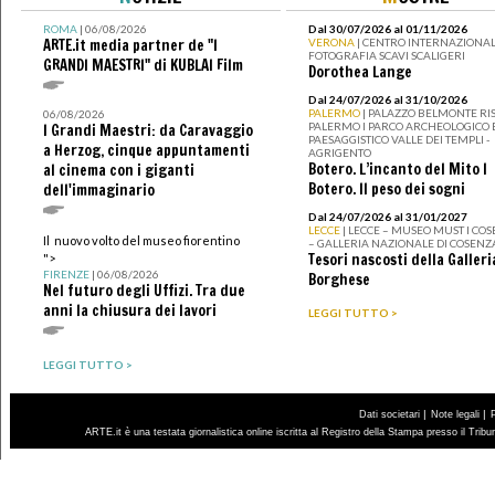
ROMA
| 06/08/2026
Dal 30/07/2026 al 01/11/2026
ARTE.it media partner de "I
VERONA
| CENTRO INTERNAZIONAL
FOTOGRAFIA SCAVI SCALIGERI
GRANDI MAESTRI" di KUBLAI Film
Dorothea Lange
Dal 24/07/2026 al 31/10/2026
PALERMO
| PALAZZO BELMONTE RIS
06/08/2026
PALERMO I PARCO ARCHEOLOGICO 
I Grandi Maestri: da Caravaggio
PAESAGGISTICO VALLE DEI TEMPLI -
a Herzog, cinque appuntamenti
AGRIGENTO
Botero. L’incanto del Mito I
al cinema con i giganti
Botero. Il peso dei sogni
dell'immaginario
Dal 24/07/2026 al 31/01/2027
LECCE
| LECCE – MUSEO MUST I CO
Il nuovo volto del museo fiorentino
– GALLERIA NAZIONALE DI COSENZ
Tesori nascosti della Galleri
">
FIRENZE
| 06/08/2026
Borghese
Nel futuro degli Uffizi. Tra due
anni la chiusura dei lavori
LEGGI TUTTO >
LEGGI TUTTO >
|
|
Dati societari
Note legali
ARTE.it è una testata giornalistica online iscritta al Registro della Stampa presso il Trib