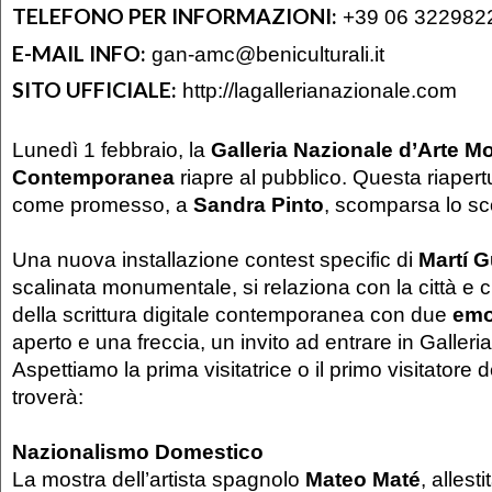
TELEFONO PER INFORMAZIONI:
+39 06 322982
E-MAIL INFO:
gan-amc@beniculturali.it
SITO UFFICIALE:
http://lagallerianazionale.com
Lunedì 1 febbraio, la
Galleria Nazionale d’Arte M
Contemporanea
riapre al pubblico. Questa riapert
come promesso, a
Sandra Pinto
, scomparsa lo s
Una nuova installazione contest specific di
Martí G
scalinata monumentale, si relaziona con la città e ci
della scrittura digitale contemporanea con due
emo
aperto e una freccia, un invito ad entrare in Galleria
Aspettiamo la prima visitatrice o il primo visitatore
troverà:
Nazionalismo Domestico
La mostra dell’artista spagnolo
Mateo Maté
, allest