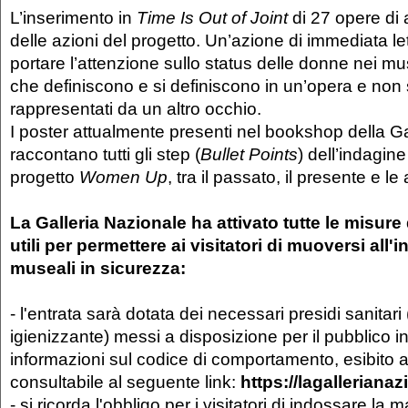
L’inserimento in
Time Is Out of Joint
di 27 opere di 
delle azioni del progetto. Un’azione di immediata le
portare l’attenzione sullo status delle donne nei mu
che definiscono e si definiscono in un’opera e non
rappresentati da un altro occhio.
I poster attualmente presenti nel bookshop della G
raccontano tutti gli step (
Bullet Points
) dell’indagin
progetto
Women Up
, tra il passato, il presente e le 
La Galleria Nazionale ha attivato tutte le misur
utili per permettere ai visitatori di muoversi all'
museali in sicurezza:
- l'entrata sarà dotata dei necessari presidi sanitari
igienizzante) messi a disposizione per il pubblico i
informazioni sul codice di comportamento, esibito a
consultabile al seguente link:
https://lagallerianaz
- si ricorda l'obbligo per i visitatori di indossare la