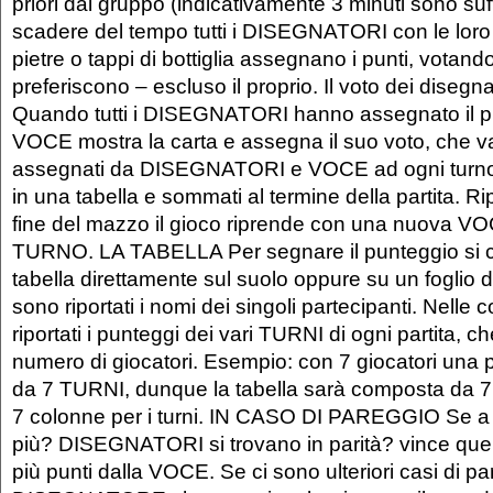
priori dal gruppo (indicativamente 3 minuti sono suffi
scadere del tempo tutti i DISEGNATORI con le loro
pietre o tappi di bottiglia assegnano i punti, votand
preferiscono – escluso il proprio. Il voto dei disegn
Quando tutti i DISEGNATORI hanno assegnato il pro
VOCE mostra la carta e assegna il suo voto, che va
assegnati da DISEGNATORI e VOCE ad ogni turno 
in una tabella e sommati al termine della partita. Rip
fine del mazzo il gioco riprende con una nuova V
TURNO. LA TABELLA Per segnare il punteggio si 
tabella direttamente sul suolo oppure su un foglio di
sono riportati i nomi dei singoli partecipanti. Nell
riportati i punteggi dei vari TURNI di ogni partita, 
numero di giocatori. Esempio: con 7 giocatori una 
da 7 TURNI, dunque la tabella sarà composta da 7 
7 colonne per i turni. IN CASO DI PAREGGIO Se a f
più? DISEGNATORI si trovano in parità? vince que
più punti dalla VOCE. Se ci sono ulteriori casi di par