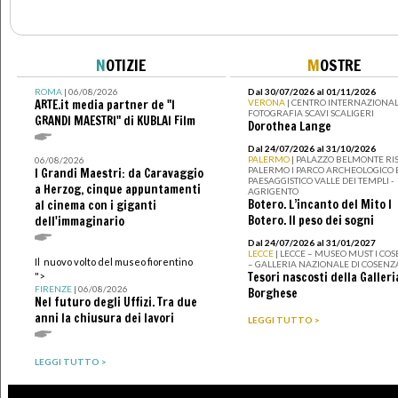
N
OTIZIE
M
OSTRE
ROMA
| 06/08/2026
Dal 30/07/2026 al 01/11/2026
ARTE.it media partner de "I
VERONA
| CENTRO INTERNAZIONAL
FOTOGRAFIA SCAVI SCALIGERI
GRANDI MAESTRI" di KUBLAI Film
Dorothea Lange
Dal 24/07/2026 al 31/10/2026
PALERMO
| PALAZZO BELMONTE RIS
06/08/2026
PALERMO I PARCO ARCHEOLOGICO 
I Grandi Maestri: da Caravaggio
PAESAGGISTICO VALLE DEI TEMPLI -
a Herzog, cinque appuntamenti
AGRIGENTO
Botero. L’incanto del Mito I
al cinema con i giganti
Botero. Il peso dei sogni
dell'immaginario
Dal 24/07/2026 al 31/01/2027
LECCE
| LECCE – MUSEO MUST I CO
Il nuovo volto del museo fiorentino
– GALLERIA NAZIONALE DI COSENZ
Tesori nascosti della Galleri
">
FIRENZE
| 06/08/2026
Borghese
Nel futuro degli Uffizi. Tra due
anni la chiusura dei lavori
LEGGI TUTTO >
LEGGI TUTTO >