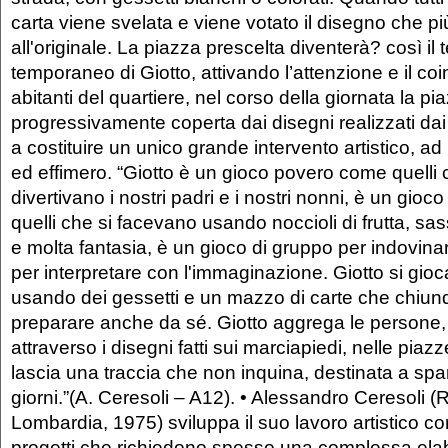
carta viene svelata e viene votato il disegno che pi
all'originale. La piazza prescelta diventerà? così il 
temporaneo di Giotto, attivando l’attenzione e il co
abitanti del quartiere, nel corso della giornata la pi
progressivamente coperta dai disegni realizzati da
a costituire un unico grande intervento artistico, ad
ed effimero. “Giotto è un gioco povero come quelli c
divertivano i nostri padri e i nostri nonni, è un gioc
quelli che si facevano usando noccioli di frutta, sassi
e molta fantasia, è un gioco di gruppo per indovin
per interpretare con l'immaginazione. Giotto si gioc
usando dei gessetti e un mazzo di carte che chiu
preparare anche da sé. Giotto aggrega le persone, 
attraverso i disegni fatti sui marciapiedi, nelle piazz
lascia una traccia che non inquina, destinata a spar
giorni.”(A. Ceresoli – A12). • Alessandro Ceresoli 
Lombardia, 1975) sviluppa il suo lavoro artistico c
progetti che richiedono spesso una complessa ela