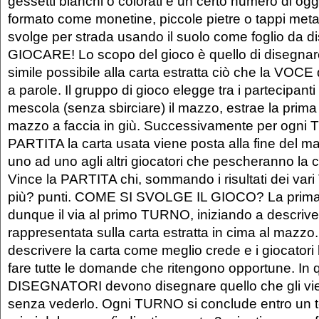
gessetti bianchi o colorati e un certo numero di ogge
formato come monetine, piccole pietre o tappi metalli
svolge per strada usando il suolo come foglio da 
GIOCARE! Lo scopo del gioco è quello di disegnar
simile possibile alla carta estratta ciò che la VOC
a parole. Il gruppo di gioco elegge tra i partecipan
mescola (senza sbirciare) il mazzo, estrae la prima 
mazzo a faccia in giù. Successivamente per ogni
PARTITA la carta usata viene posta alla fine del 
uno ad uno agli altri giocatori che pescheranno la 
Vince la PARTITA chi, sommando i risultati dei va
più? punti. COME SI SVOLGE IL GIOCO? La prim
dunque il via al primo TURNO, iniziando a descriv
rappresentata sulla carta estratta in cima al maz
descrivere la carta come meglio crede e i giocatori ha
fare tutte le domande che ritengono opportune. In q
DISEGNATORI devono disegnare quello che gli vien
senza vederlo. Ogni TURNO si conclude entro un t