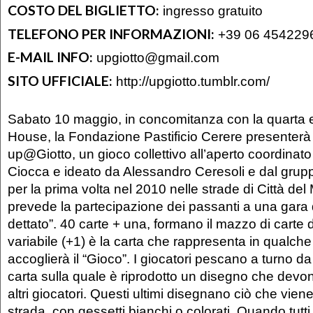
COSTO DEL BIGLIETTO:
ingresso gratuito
TELEFONO PER INFORMAZIONI:
+39 06 454229
E-MAIL INFO:
upgiotto@gmail.com
SITO UFFICIALE:
http://upgiotto.tumblr.com/
Sabato 10 maggio, in concomitanza con la quarta 
House, la Fondazione Pastificio Cerere presenterà 
up@Giotto, un gioco collettivo all’aperto coordina
Ciocca e ideato da Alessandro Ceresoli e dal grup
per la prima volta nel 2010 nelle strade di Città del
prevede la partecipazione dei passanti a una gara 
dettato”. 40 carte + una, formano il mazzo di carte d
variabile (+1) è la carta che rappresenta in qualche
accoglierà il “Gioco”. I giocatori pescano a turno 
carta sulla quale è riprodotto un disegno che devon
altri giocatori. Questi ultimi disegnano ciò che viene
strada, con gessetti bianchi o colorati. Quando tutti 