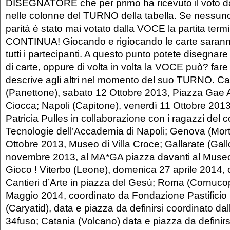
DISEGNATORE che per primo ha ricevuto il voto da
nelle colonne del TURNO della tabella. Se nessuno 
parità è stato mai votato dalla VOCE la partita term
CONTINUA! Giocando e rigiocando le carte sarann
tutti i partecipanti. A questo punto potete disegna
di carte, oppure di volta in volta la VOCE può? far
descrive agli altri nel momento del suo TURNO. Car
(Panettone), sabato 12 Ottobre 2013, Piazza Gae 
Ciocca; Napoli (Capitone), venerdì 11 Ottobre 2013
Patricia Pulles in collaborazione con i ragazzi del
Tecnologie dell’Accademia di Napoli; Genova (Mor
Ottobre 2013, Museo di Villa Croce; Gallarate (Gal
novembre 2013, al MA*GA piazza davanti al Museo.
Gioco ! Viterbo (Leone), domenica 27 aprile 2014, 
Cantieri d’Arte in piazza del Gesù; Roma (Cornuco
Maggio 2014, coordinato da Fondazione Pastificio 
(Caryatid), data e piazza da definirsi coordinato da
34fuso; Catania (Volcano) data e piazza da definirs