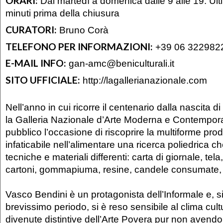
ORARI:
Dal martedì a domenica dalle 9 alle 19. Ul
minuti prima della chiusura
CURATORI:
Bruno Corà
TELEFONO PER INFORMAZIONI:
+39 06 322982
E-MAIL INFO:
gan-amc@beniculturali.it
SITO UFFICIALE:
http://lagallerianazionale.com
Nell’anno in cui ricorre il centenario dalla nascita di
la Galleria Nazionale d’Arte Moderna e Contempora
pubblico l’occasione di riscoprire la multiforme prod
infaticabile nell’alimentare una ricerca poliedrica c
tecniche e materiali differenti: carta di giornale, tela,
cartoni, gommapiuma, resine, candele consumate, 
Vasco Bendini è un protagonista dell’Informale e, s
brevissimo periodo, si è reso sensibile al clima cult
divenute distintive dell’Arte Povera pur non avendo