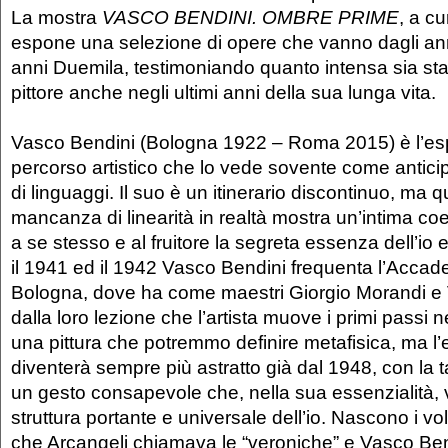
La mostra
VASCO BENDINI. OMBRE PRIME
, a c
espone una selezione di opere che vanno dagli ann
anni Duemila, testimoniando quanto intensa sia stata
pittore anche negli ultimi anni della sua lunga vita.
Vasco Bendini (Bologna 1922 – Roma 2015) è l’es
percorso artistico che lo vede sovente come anticip
di linguaggi. Il suo è un itinerario discontinuo, ma
mancanza di linearità in realtà mostra un’intima coe
a se stesso e al fruitore la segreta essenza dell’io 
il 1941 ed il 1942 Vasco Bendini frequenta l’Accadem
Bologna, dove ha come maestri Giorgio Morandi e Vi
dalla loro lezione che l’artista muove i primi passi n
una pittura che potremmo definire metafisica, ma l’
diventerà sempre più astratto già dal 1948, con la ta
un gesto consapevole che, nella sua essenzialità, v
struttura portante e universale dell’io. Nascono i volt
che Arcangeli chiamava le “veroniche” e Vasco Ben