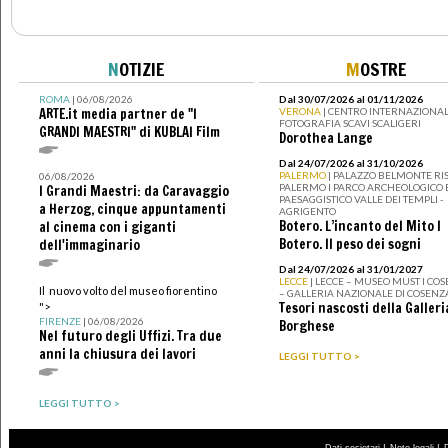
N
OTIZIE
M
OSTRE
ROMA
| 06/08/2026
Dal 30/07/2026 al 01/11/2026
ARTE.it media partner de "I
VERONA
| CENTRO INTERNAZIONAL
FOTOGRAFIA SCAVI SCALIGERI
GRANDI MAESTRI" di KUBLAI Film
Dorothea Lange
Dal 24/07/2026 al 31/10/2026
PALERMO
| PALAZZO BELMONTE RIS
06/08/2026
PALERMO I PARCO ARCHEOLOGICO 
I Grandi Maestri: da Caravaggio
PAESAGGISTICO VALLE DEI TEMPLI -
a Herzog, cinque appuntamenti
AGRIGENTO
Botero. L’incanto del Mito I
al cinema con i giganti
Botero. Il peso dei sogni
dell'immaginario
Dal 24/07/2026 al 31/01/2027
LECCE
| LECCE – MUSEO MUST I CO
Il nuovo volto del museo fiorentino
– GALLERIA NAZIONALE DI COSENZ
Tesori nascosti della Galleri
">
FIRENZE
| 06/08/2026
Borghese
Nel futuro degli Uffizi. Tra due
anni la chiusura dei lavori
LEGGI TUTTO >
LEGGI TUTTO >
|
|