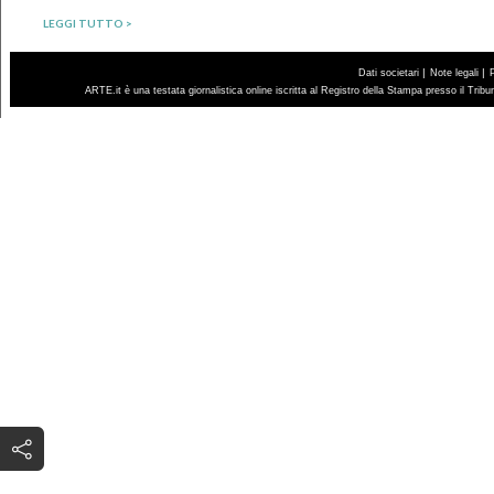
LEGGI TUTTO >
|
|
Dati societari
Note legali
ARTE.it è una testata giornalistica online iscritta al Registro della Stampa presso il Trib