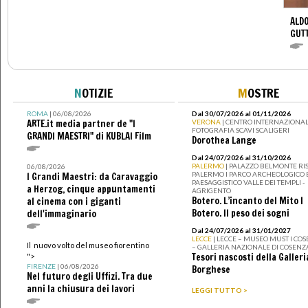
ALDO
GUT
N
OTIZIE
M
OSTRE
ROMA
| 06/08/2026
Dal 30/07/2026 al 01/11/2026
ARTE.it media partner de "I
VERONA
| CENTRO INTERNAZIONAL
FOTOGRAFIA SCAVI SCALIGERI
GRANDI MAESTRI" di KUBLAI Film
Dorothea Lange
Dal 24/07/2026 al 31/10/2026
PALERMO
| PALAZZO BELMONTE RIS
06/08/2026
PALERMO I PARCO ARCHEOLOGICO 
I Grandi Maestri: da Caravaggio
PAESAGGISTICO VALLE DEI TEMPLI -
a Herzog, cinque appuntamenti
AGRIGENTO
Botero. L’incanto del Mito I
al cinema con i giganti
Botero. Il peso dei sogni
dell'immaginario
Dal 24/07/2026 al 31/01/2027
LECCE
| LECCE – MUSEO MUST I CO
Il nuovo volto del museo fiorentino
– GALLERIA NAZIONALE DI COSENZ
Tesori nascosti della Galleri
">
FIRENZE
| 06/08/2026
Borghese
Nel futuro degli Uffizi. Tra due
anni la chiusura dei lavori
LEGGI TUTTO >