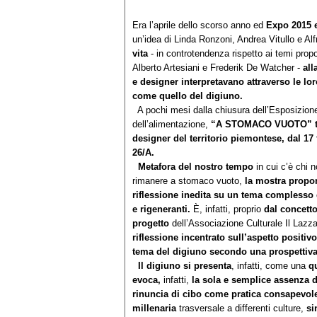
Era l’aprile dello scorso anno ed
Expo 2015 e
un’idea di Linda Ronzoni, Andrea Vitullo e Al
vita
- in controtendenza rispetto ai temi prop
Alberto Artesiani e Frederik De Watcher -
all
e designer interpretavano attraverso le l
come quello del digiuno.
A pochi mesi dalla chiusura dell’Esposizion
dell’alimentazione,
“A STOMACO VUOTO” torna 
designer del territorio piemontese, dal 17 
26/A.
Metafora del nostro tempo
in cui c’è chi 
rimanere a stomaco vuoto,
la mostra propon
riflessione inedita su un tema complesso e
e rigeneranti.
È, infatti, proprio
dal concett
progetto
dell’Associazione Culturale Il Lazz
riflessione incentrato sull’aspetto positiv
tema del digiuno secondo una prospettiva a
Il digiuno si presenta
, infatti, come una
q
evoca,
infatti,
la sola e semplice assenza di
rinuncia di cibo come pratica consapevole
millenaria
trasversale a differenti culture,
si