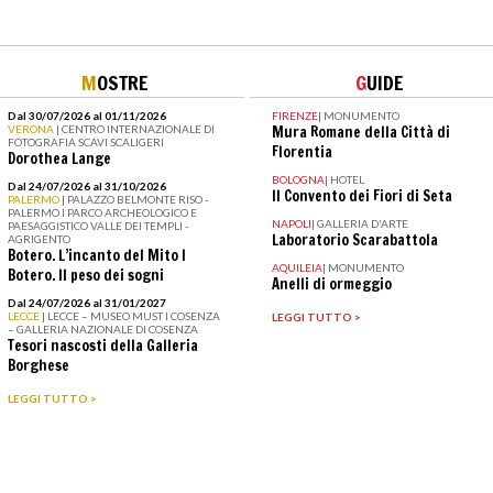
M
OSTRE
G
UIDE
Dal 30/07/2026 al 01/11/2026
FIRENZE
|
MONUMENTO
VERONA
| CENTRO INTERNAZIONALE DI
Mura Romane della Città di
FOTOGRAFIA SCAVI SCALIGERI
Florentia
Dorothea Lange
BOLOGNA
|
HOTEL
Dal 24/07/2026 al 31/10/2026
Il Convento dei Fiori di Seta
PALERMO
| PALAZZO BELMONTE RISO -
PALERMO I PARCO ARCHEOLOGICO E
NAPOLI
|
GALLERIA D'ARTE
PAESAGGISTICO VALLE DEI TEMPLI -
Laboratorio Scarabattola
AGRIGENTO
Botero. L’incanto del Mito I
AQUILEIA
|
MONUMENTO
Botero. Il peso dei sogni
Anelli di ormeggio
Dal 24/07/2026 al 31/01/2027
LECCE
| LECCE – MUSEO MUST I COSENZA
LEGGI TUTTO >
– GALLERIA NAZIONALE DI COSENZA
Tesori nascosti della Galleria
Borghese
LEGGI TUTTO >