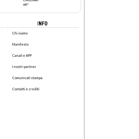
I
NFO
Chi siamo
Manifesto
Canali e APP
I nostri partner
Comunicati stampa
Contatti e crediti