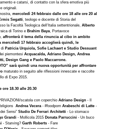
amento e catarsi, di contatto con la sfera emotiva più
e originali.
 mostra,
mercoledì 24 febbraio dalle ore 18 alle ore 20 al
Ermis Segatti
, teologo e docente di Storia del
so la Facoltà Teologica dell’Italia settentrionale,
Alberto
aica di Torino e
Brahim Baya
, Portavoce
o,
affronterà il tema della rinuncia al cibo in ambito
da mercoledì 17 febbraio accoglierà quindi, le
o di
Patricia Urquiola, Sofie Lachaert e Studio Dessuant
dei piemontesi
Acquacalda, Adriano Design, Andrea
etti, Design Gang e Paolo Maccarrone.
O” sarà quindi una nuova opportunità per affrontare
vo
maturato in seguito alle riflessioni innescate e raccolte
ello di Expo 2015.
 ore 18.30 alle 20.30
PRIVAZIONI/scatola con coperchio
Adriano Design
- Il
Religions
Andrea Vecera
- #foodporn
Arabeschi di Latte
-
 dei Sensi”
Studio De Ferrari Architetti
- Lo stomaco
go Grandi
- Mollicola 2015
Donata Parruccini
- Un buco
i
- Starving?
Garth
Roberts
- Fare
uc D’Hanis
- Sausage cement tiles,