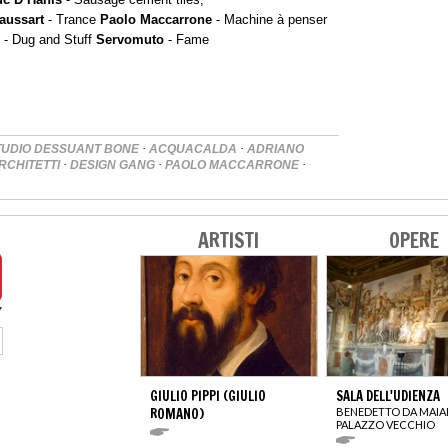
aussart
- Trance
Paolo Maccarrone
- Machine à penser
- Dug and Stuff
Servomuto
- Fame
·
·
TUDIO DESSUANT BONE
ACQUACALDA
ADRIANO
·
·
·
RCHITETTI
DESIGN GANG
PAOLO MACCARRONE
ARTISTI
OPERE
GIULIO PIPPI (GIULIO
SALA DELL'UDIENZA
ROMANO)
BENEDETTO DA MAI
PALAZZO VECCHIO