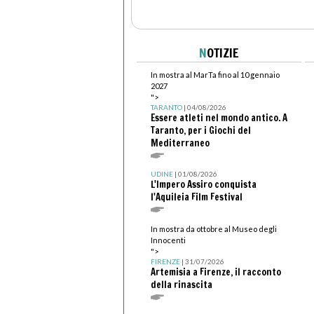
N
OTIZIE
In mostra al MarTa fino al 10 gennaio
2027
">
TARANTO
| 04/08/2026
Essere atleti nel mondo antico. A
Taranto, per i Giochi del
Mediterraneo
UDINE
| 01/08/2026
L'Impero Assiro conquista
l'Aquileia Film Festival
In mostra da ottobre al Museo degli
Innocenti
">
FIRENZE
| 31/07/2026
Artemisia a Firenze, il racconto
della rinascita