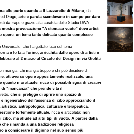
ra alle porte quando a Il Lazzaretto di Milano
, da
fred Drago,
arte e parola scendevano in campo per dare
osti da Expo e grazie alla curatela dello Studio DWA
a mostra provocazione “A stomaco vuoto” dove artisti
oro opere, un tema tanto delicato quanto complesso
e Universale, che ha gettato luce sul tema
e lo fa a Torino, arricchita dalle opere di artisti e
febbraio al 2 marzo al Circolo del Design in via Giolitti
non mangia, chi mangia troppo e chi può decidere di
e, attraverso opere appositamente realizzate, una
 quanto mai attuale, ricco di possibili sguardi creativi
o di “mancanza” che prende vita il
aretto,
che si prefigge di aprire uno spazio di
o e rigenerativo dell’assenza di cibo approcciando il
rtistica, antropologica, culturale e terapeutica.
uestione fortemente attuale
, ricca e articolata:
non
 cibo, ma allude ad altri tipi di vuoto.
A partire dalla
 che rimanda a una tradizione religiosa
no a considerare il digiuno nel suo senso più