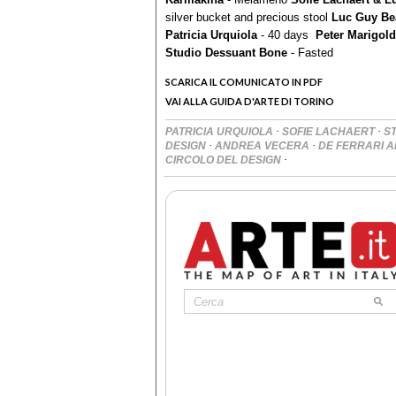
silver bucket and precious stool
Luc
Guy Be
Patricia Urquiola
- 40 days
Peter Marigold
Studio Dessuant Bone
- Fasted
SCARICA IL COMUNICATO IN PDF
VAI ALLA GUIDA D'ARTE DI TORINO
·
·
PATRICIA URQUIOLA
SOFIE LACHAERT
S
·
·
DESIGN
ANDREA VECERA
DE FERRARI A
·
CIRCOLO DEL DESIGN