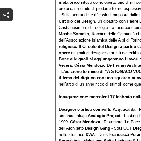
metaforico
inteso come operazione di rinnov
profonda in grado di produrre forme espressiv
Sulla scorta delle riflessioni proposte dalla
Circolo del Design
, un dibattito con
Padre 
Cristianesimo e di Teologie Extraeuropee pres
Moshe Somekh
, Rabbino della Comunità ebr
dell’Associazione Islamica delle Alpi di Torin
religioso.
Il Circolo del Design a partire 
opere
originali di designer e artisti del calibr
Bone alle quali si aggiungeranno i lavori
Vecera, César Mendoza, De Ferrari Archit
L’edizione torinese di “A STOMACO VUOT
il tema del digiuno con uno sguardo nuo
nell’arco di un anno ricco di stimoli come qu
Inaugurazione: mercoledì 17 febbraio dalle
Designer e artisti coinvolti:
Acquacalda
- 
sistema Takaje
Analogia Project
- Fasting 
1909
César
Mendoza
- Ristorante “La Pace
dell’Architetto
Design Gang
- Soul OUT
Die
nello stomaco
DWA
- Dusk
Francesca Peran
Karmakina
- Melameno
Sofie Lachaert & L