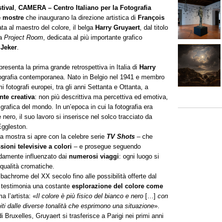
tival
,
CAMERA – Centro Italiano per la Fotografia
 mostre
che inaugurano la direzione artistica di
François
ata al maestro del colore, il belga
Harry Gruyaert
, dal titolo
la
Project Room
, dedicata al più importante grafico
r
Jeker
.
esenta la prima grande retrospettiva in Italia di
Harry
fotografia contemporanea. Nato in Belgio nel 1941 e membro
 fotografi europei, tra gli anni Settanta e Ottanta, a
te creativa
: non più descrittiva ma percettiva ed emotiva,
grafica del mondo. In un’epoca in cui la fotografia era
nero, il suo lavoro si inserisce nel solco tracciato da
Eggleston.
la mostra si apre con la celebre serie
TV Shots
– che
sioni televisive a colori
– e prosegue seguendo
ndamente influenzato dai
numerosi viaggi
: ogni luogo si
 qualità cromatiche.
achrome del XX secolo fino alle possibilità offerte dal
rt testimonia una costante
esplorazione del colore come
a l’artista: «
Il colore è più fisico del bianco e nero
[…]
con
ti dalle diverse tonalità che esprimono una situazione
».
i Bruxelles, Gruyaert si trasferisce a Parigi nei primi anni