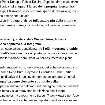
e Peter Knapp e Robert Delpire. Dopo le prime esperienze
ndividua nel
viaggio
il
fulcro della propria ricerca
. Tra i
erge il
Marocco
, vissuto come spazio di rivelazione, in cui
a percezione unitaria.
pa un
linguaggio visivo influenzato più dalla pittura e
ndo forma a immagini in cui luce, colore e composizione
tra
Foto Typo
dedicata a
Werner Jeker
, figura di
afica applicata alla fotografia
.
a un caso unico: considerato
tra i più importanti graphic
dell’affissione
, ha sviluppato un linguaggio visivo in cui
ndo la funzione comunicativa per assumere una piena
cipalmente per istituzioni culturali, Jeker ha collaborato con
afi come René Burri, Raymond Depardon e Henri Cartier-
nificativa dei suoi lavori, con particolare attenzione ai
grafica come elemento strutturale della
e per un intervento calibrato sull’immagine, che ne preserva
 forza visiva attraverso la relazione con il testo.
o numerosi riconoscimenti, tra cui l’
Infinity Award
per l’uso
o anche come docente presso importanti istituzioni europee.