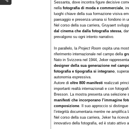
Sessanta, dove incontra figure decisive com
nella
fotografia di moda e commerciale
, i
luoghi chiave della sua formazione visiva em
paesaggio e presenza umana si fondono in un
Nel corso della sua carriera, Gruyaert svilup
dal cinema che dalla fotografia stessa
, da
prevalgono su ogni intento narrativo.
In parallelo, la
Project Room
ospita una mos
riferimento internazionale nel campo della
gr
Nato in Svizzera nel 1944, Jeker rappresent
designer della sua generazione nel campo 
fotografia e tipografia si integrano
, supera
autonomia espressiva.
Autore di
oltre 800 manifesti
realizzati prin
importanti realtà internazionali e con fotogr
Bresson. La mostra presenta una selezione sig
manifesti che incorporano l’immagine foto
composizione
. Il suo approccio si distingu
l’integrità documentaria mentre ne amplifica la
Nel corso della sua carriera, Jeker ha ricevut
innovativo della fotografia, ed è stato attiv