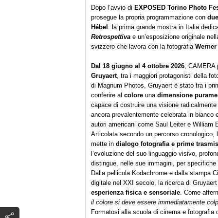
Dopo l’avvio di
EXPOSED Torino Photo Fes
prosegue la propria programmazione con
due
Hébel
: la prima grande mostra in Italia dedic
Retrospettiva
e un’esposizione originale nel
svizzero che lavora con la fotografia
Werne
Dal 18 giugno al 4 ottobre 2026
, CAMERA pr
Gruyaert
, tra i maggiori protagonisti della 
di Magnum Photos, Gruyaert è stato tra i primi
conferire al
colore
una
dimensione puramen
capace di costruire una visione radicalmente 
ancora prevalentemente celebrata in bianco e 
autori americani come Saul Leiter e William 
Articolata secondo un percorso cronologico, 
mette in
dialogo fotografia e prime trasmis
l’evoluzione del suo linguaggio visivo, profo
distingue, nelle sue immagini, per specifiche
Dalla pellicola Kodachrome e dalla stampa Cib
digitale nel XXI secolo, la ricerca di Gruyae
esperienza fisica e sensoriale
. Come afferm
il colore si deve essere immediatamente colpi
Formatosi alla scuola di cinema e fotografia d