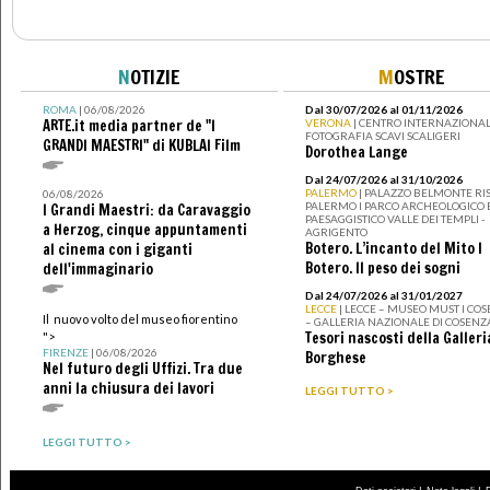
N
OTIZIE
M
OSTRE
ROMA
| 06/08/2026
Dal 30/07/2026 al 01/11/2026
ARTE.it media partner de "I
VERONA
| CENTRO INTERNAZIONAL
FOTOGRAFIA SCAVI SCALIGERI
GRANDI MAESTRI" di KUBLAI Film
Dorothea Lange
Dal 24/07/2026 al 31/10/2026
PALERMO
| PALAZZO BELMONTE RIS
06/08/2026
PALERMO I PARCO ARCHEOLOGICO 
I Grandi Maestri: da Caravaggio
PAESAGGISTICO VALLE DEI TEMPLI -
a Herzog, cinque appuntamenti
AGRIGENTO
Botero. L’incanto del Mito I
al cinema con i giganti
Botero. Il peso dei sogni
dell'immaginario
Dal 24/07/2026 al 31/01/2027
LECCE
| LECCE – MUSEO MUST I CO
Il nuovo volto del museo fiorentino
– GALLERIA NAZIONALE DI COSENZ
Tesori nascosti della Galleri
">
FIRENZE
| 06/08/2026
Borghese
Nel futuro degli Uffizi. Tra due
anni la chiusura dei lavori
LEGGI TUTTO >
LEGGI TUTTO >