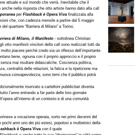
ione attuale e sul mondo che verrà. Inevitabile che il
anche nella risposta che otto artiste hanno dato alla call
mporanea
per
Flashback è Opera Viva
finalizzata alla
nsioni che, con cadenza mensile a partire dal 5 maggio
e del quartiere “Barriera di Milano” a Torino.
riera di Milano, il Manifesto
- sottolinea Christian
i otto manifesti vincitori della call sono realizzati tutti da
a molto piacere perché credo sia un riflesso dell’importante
ntano bene, ognuna con il proprio approccio e il proprio
senza mai risultare didascaliche. Coscienza politica,
a, centralità delle relazioni, la fatica e la ripetizione ma
a nuova consapevolezza, sono temi che il pubblico potrà
zionalmente riservato a cartelloni pubblicitari diventa
tto l’anno entrando a far parte delle loro giornate
ll’opera all’interno di un contesto e di una comunità
torinese a vocazione operaia, sorto nei primi decenni del
n pochi anni uno dei più estesi, popolosi e multietnici della
lashback è Opera Viva
con il quale
a Flashback e anche tutte le sue “diramazioni” in città come