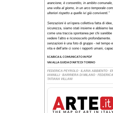
arancione, è consentito, in ambito comunale,
una volta al giorno, in un arco temporale comp
ulteriori rispetto a quelle ivi già conviventi.”
Senzazioni
è un’opera collettiva fatta di idee,
sicurezza, siamo stati insieme e abbiamo lascia
come una traccia spontanea per chi sarebbe 
vedere l’altro e riconoscerlo profondamente.
senzazioni
è una foto di gruppo - nel tempo e
vita e dell’arte ci sono i rapporti umani, cap
SCARICA IL COMUNICATO IN PDF
VAI ALLA GUIDA D'ARTE DI TORINO
·
·
FEDERICA PEYROLO
ILARIA ABBIENTO
E
·
·
IANNILLI
BARRIERA DI MILANO
FEDERICA
TATIANA VILLANI