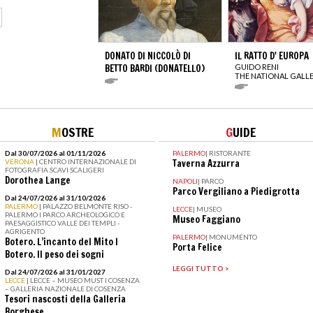
DONATO DI NICCOLÒ DI
IL RATTO D' EUROPA
BETTO BARDI (DONATELLO)
GUIDO RENI
THE NATIONAL GALL
M
OSTRE
G
UIDE
Dal 30/07/2026 al 01/11/2026
PALERMO
|
RISTORANTE
VERONA
| CENTRO INTERNAZIONALE DI
Taverna Azzurra
FOTOGRAFIA SCAVI SCALIGERI
Dorothea Lange
NAPOLI
|
PARCO
Parco Vergiliano a Piedigrotta
Dal 24/07/2026 al 31/10/2026
PALERMO
| PALAZZO BELMONTE RISO -
LECCE
|
MUSEO
PALERMO I PARCO ARCHEOLOGICO E
Museo Faggiano
PAESAGGISTICO VALLE DEI TEMPLI -
AGRIGENTO
PALERMO
|
MONUMENTO
Botero. L’incanto del Mito I
Porta Felice
Botero. Il peso dei sogni
LEGGI TUTTO >
Dal 24/07/2026 al 31/01/2027
LECCE
| LECCE – MUSEO MUST I COSENZA
– GALLERIA NAZIONALE DI COSENZA
Tesori nascosti della Galleria
Borghese