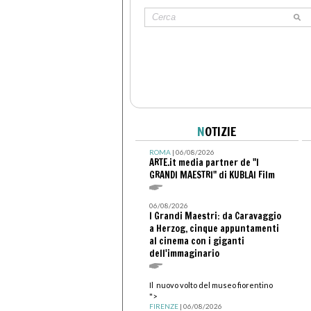
N
OTIZIE
ROMA
| 06/08/2026
ARTE.it media partner de "I
GRANDI MAESTRI" di KUBLAI Film
06/08/2026
I Grandi Maestri: da Caravaggio
a Herzog, cinque appuntamenti
al cinema con i giganti
dell'immaginario
Il nuovo volto del museo fiorentino
">
FIRENZE
| 06/08/2026