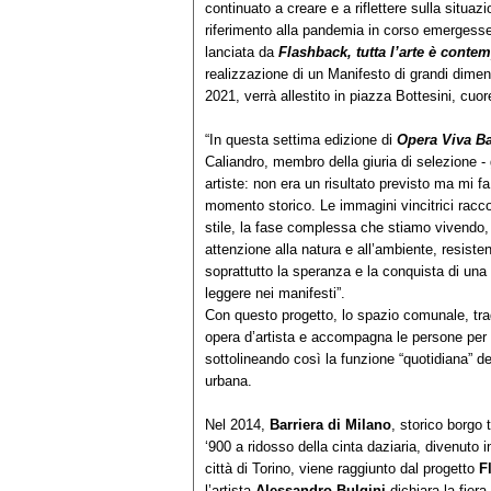
continuato a creare e a riflettere sulla situaz
riferimento alla pandemia in corso emergesse 
lanciata da
Flashback, tutta l’arte è conte
realizzazione di un Manifesto di grandi dime
2021, verrà allestito in piazza Bottesini, cuor
“In questa settima edizione di
Opera Viva Bar
Caliandro, membro della giuria di selezione - gl
artiste: non era un risultato previsto ma mi f
momento storico. Le immagini vincitrici racco
stile, la fase complessa che stiamo vivendo, 
attenzione alla natura e all’ambiente, resistenz
soprattutto la speranza e la conquista di un
leggere nei manifesti”.
Con questo progetto, lo spazio comunale, tradi
opera d’artista e accompagna le persone per tu
sottolineando così la funzione “quotidiana” de
urbana.
Nel 2014,
Barriera di Milano
, storico borgo 
‘900 a ridosso della cinta daziaria, divenuto i
città di Torino, viene raggiunto dal progetto
F
l’artista
Alessandro
Bulgini
dichiara la fier