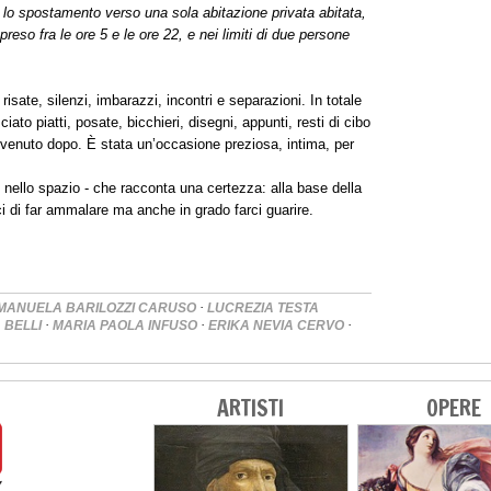
 lo spostamento verso una sola abitazione privata abitata,
reso fra le ore 5 e le ore 22, e nei limiti di due persone
 risate, silenzi, imbarazzi, incontri e separazioni. In totale
to piatti, posate, bicchieri, disegni, appunti, resti di cibo
venuto dopo. È stata un’occasione preziosa, intima, per
 nello spazio - che racconta una certezza: alla base della
aci di far ammalare ma anche in grado farci guarire.
·
MANUELA BARILOZZI CARUSO
LUCREZIA TESTA
·
·
·
 BELLI
MARIA PAOLA INFUSO
ERIKA NEVIA CERVO
ARTISTI
OPERE