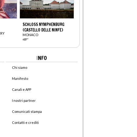
SCHLOSS NYMPHENBURG
(CASTELLO DELLE NINFE)
ERY
MONACO
I
NFO
Chi siamo
Manifesto
Canali e APP
I nostri partner
Comunicati stampa
Contatti e crediti