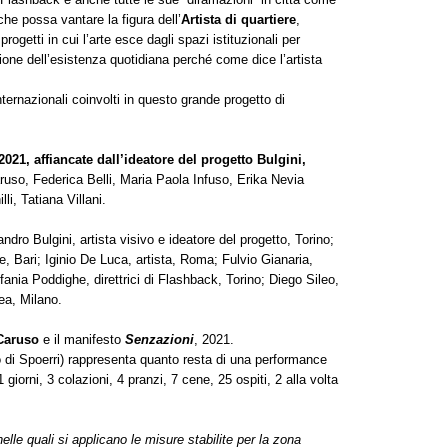
he possa vantare la figura dell’
Artista di quartiere
,
rogetti in cui l’arte esce dagli spazi istituzionali per
ione dell’esistenza quotidiana perché come dice l’artista
internazionali coinvolti in questo grande progetto di
 2021, affiancate dall’ideatore del progetto Bulgini,
ruso, Federica Belli, Maria Paola Infuso, Erika Nevia
li, Tatiana Villani.
ndro Bulgini, artista visivo e ideatore del progetto, Torino;
te, Bari; Iginio De Luca, artista, Roma; Fulvio Gianaria,
nia Poddighe, direttrici di Flashback, Torino; Diego Sileo,
ea, Milano.
Caruso
e il manifesto
Senzazioni
, 2021.
o di Spoerri) rappresenta quanto resta di una performance
giorni, 3 colazioni, 4 pranzi, 7 cene, 25 ospiti, 2 alla volta
elle quali si applicano le misure stabilite per la zona