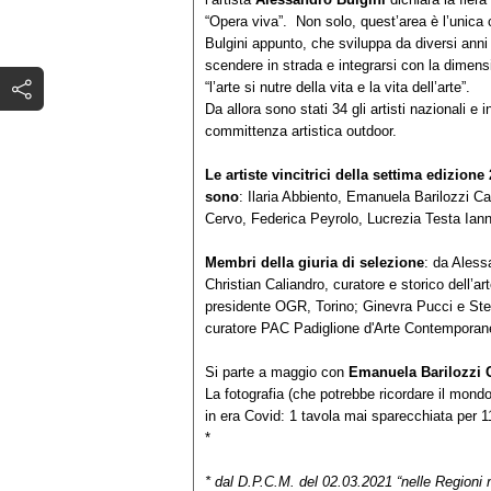
“Opera viva”. Non solo, quest’area è l’unica c
Bulgini appunto, che sviluppa da diversi anni p
scendere in strada e integrarsi con la dimens
“l’arte si nutre della vita e la vita dell’arte”.
Da allora sono stati 34 gli artisti nazionali e 
committenza artistica outdoor.
Le artiste vincitrici della settima edizione
sono
: Ilaria Abbiento, Emanuela Barilozzi Ca
Cervo, Federica Peyrolo, Lucrezia Testa Iannil
Membri della giuria di selezione
: da Alessa
Christian Caliandro, curatore e storico dell’ar
presidente OGR, Torino; Ginevra Pucci e Stefa
curatore PAC Padiglione d'Arte Contemporan
Si parte a maggio con
Emanuela Barilozzi 
La fotografia (che potrebbe ricordare il mond
in era Covid: 1 tavola mai sparecchiata per 11 
*
* dal D.P.C.M. del 02.03.2021 “nelle Regioni n