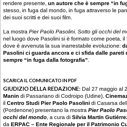
rendere presente,
un autore che è sempre “in fu
stesso, in fuga dal mondo, in fuga attraverso le par
dei suoi scritti e dei suoi film.
La mostra
Pier Paolo Pasolini. Sotto gli occhi del 
nel luogo dove Pasolini si è formato come poeta, il Fri
dove è avvenuta la sua inarrestabile evoluzione:
d
Pasolini ci guarda ancora e ci sfida dalle pareti 
sempre “in fuga dalla fotografia”
.
SCARICA IL COMUNICATO IN PDF
GIUDIZIO DELLA REDAZIONE:
Dal 27 maggio al 
Manin
di Passariano di Codroipo (Udine),
Cinema
il
Centro Studi Pier Paolo Pasolini
di Casarsa del
(Pordenone) presentano la mostra
Pier Paolo Paso
occhi del mondo
, a cura di
Silvia Martín Gutiérre
da
ERPAC – Ente Regionale per il Patrimonio Cult