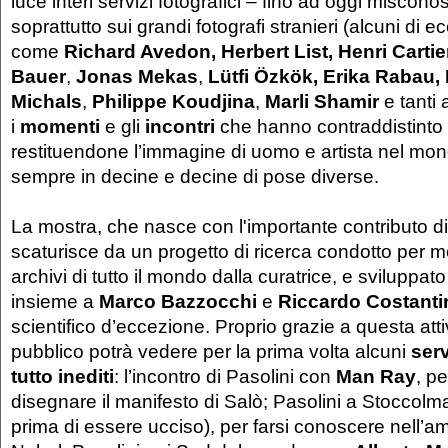
luce interi servizi fotografici – fino ad oggi miscon
soprattutto sui grandi fotografi stranieri (alcuni di 
come
Richard Avedon, Herbert List,
Henri Carti
Bauer
,
Jonas Mekas
,
Lütfi Özkök, Erika Rabau,
Michals
,
Philippe Koudjina
,
Marli Shamir
e tanti a
i
momenti
e gli
incontri
che hanno contraddistinto l
restituendone l’immagine di uomo e artista nel mon
sempre in decine e decine di pose diverse.
La mostra, che nasce con l'importante contributo 
scaturisce da un progetto di ricerca condotto per mo
archivi di tutto il mondo dalla curatrice, e sviluppat
insieme a
Marco Bazzocchi
e
Riccardo Costanti
scientifico d’eccezione. Proprio grazie a questa attivi
pubblico potrà vedere per la prima volta alcuni
serv
tutto inediti
: l’incontro di Pasolini con
Man Ray
, pe
disegnare il manifesto di Salò; Pasolini a Stoccolma
prima di essere ucciso), per farsi conoscere nell’a