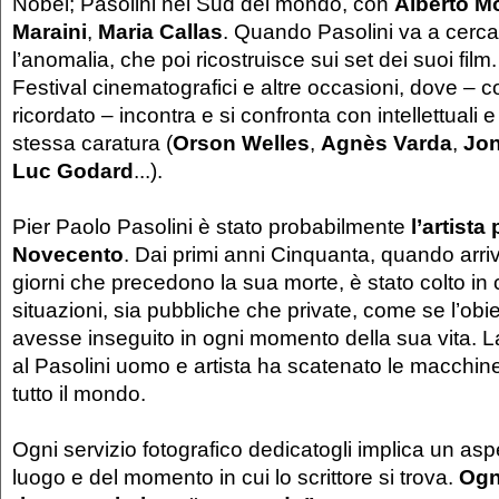
Nobel; Pasolini nei Sud del mondo, con
Alberto M
Maraini
,
Maria Callas
. Quando Pasolini va a cercare
l’anomalia, che poi ricostruisce sui set dei suoi fil
Festival cinematografici e altre occasioni, dove –
ricordato – incontra e si confronta con intellettuali 
stessa caratura (
Orson Welles
,
Agnès Varda
,
Jo
Luc Godard
...).
Pier Paolo Pasolini è stato probabilmente
l’artista
Novecento
. Dai primi anni Cinquanta, quando arri
giorni che precedono la sua morte, è stato colto in 
situazioni, sia pubbliche che private, come se l’obiet
avesse inseguito in ogni momento della sua vita. La
al Pasolini uomo e artista ha scatenato le macchine
tutto il mondo.
Ogni servizio fotografico dedicatogli implica un aspe
luogo e del momento in cui lo scrittore si trova.
Ogni