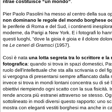
ritrae costituisce “un mondo”
.
Pier Paolo Pasolini ha messo al centro della sua o
non dominano le regole del mondo borghese oc
le periferie di Roma e del Sud, i continenti inesplorat
moderne, da Parigi a New York. E i fotografi lo hanno
questi luoghi, “dove la gioia è gioia e il dolore dolor
ne
Le ceneri di Gramsci
(1957).
Così è nata
una lotta segreta tra lo scrittore e l
fotografica
: quando si trova in spazi domestici, Pa
ruolo dell’intellettuale che sta alla scrivania o del f
si vergogna di presentarsi sempre affiancato dall
invece si trova in mondi lontani concentra su di sé l
obiettivi riempiendo ogni scatto con la sua fisicità. 
rende ancora più estranei attraverso se stesso. Og
sottolineato in modi diversi questo rapporto: uno scr
mostra con eleganti vestiti borghesi ma anche in c