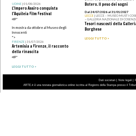
Botero. Il peso dei sogni
UDINE
| 01/08/2026
L'Impero Assiro conquista
Dal 24/07/2026 al 31/01/2027
l'Aquileia Film Festival
LECCE
| LECCE – MUSEO MUST I CO
– GALLERIA NAZIONALE DI COSENZ
Tesori nascosti della Galleri
In mostra da ottobre al Museo degli
Borghese
Innocenti
">
LEGGI TUTTO >
FIRENZE
| 31/07/2026
Artemisia a Firenze, il racconto
della rinascita
LEGGI TUTTO >
|
|
Dati societari
Note legali
ARTE.it è una testata giornalistica online iscritta al Registro della Stampa presso il Trib