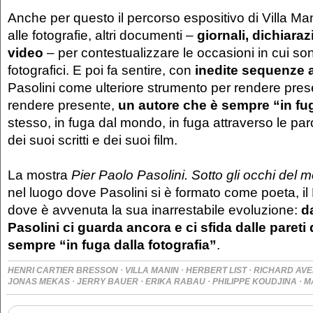
Anche per questo il percorso espositivo di Villa Man
alle fotografie, altri documenti –
giornali, dichiaraz
video
– per contestualizzare le occasioni in cui sono
fotografici. E poi fa sentire, con
inedite sequenze 
Pasolini come ulteriore strumento per rendere prese
rendere presente,
un autore che è sempre “in fu
stesso, in fuga dal mondo, in fuga attraverso le par
dei suoi scritti e dei suoi film.
La mostra
Pier Paolo Pasolini. Sotto gli occhi del 
nel luogo dove Pasolini si è formato come poeta, il Fri
dove è avvenuta la sua inarrestabile evoluzione:
d
Pasolini ci guarda ancora e ci sfida dalle pareti 
sempre “in fuga dalla fotografia”
.
·
·
·
HENRI CARTIER BRESSON
VILLA MANIN
HERBERT LIST
RICHARD AV
·
·
·
·
JONAS MEKAS
JERRY BAUER
ERIKA RABAU
PHILIPPE KOUDJINA
M