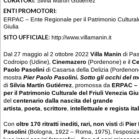
CURATORI:
Silvia Martín Gutiérrez
ENTI PROMOTORI:
ERPAC – Ente Regionale per il Patrimonio Culturale
Giulia
SITO UFFICIALE:
http://www.villamanin.it
Dal 27 maggio al 2 ottobre 2022
Villa Manin
di Pas
Codroipo (Udine),
Cinemazero
(Pordenone) e il
Ce
Paolo Pasolini
di Casarsa della Delizia (Pordenon
mostra
Pier Paolo Pasolini. Sotto gli occhi del 
di
Silvia Martín Gutiérrez
, promossa da
ERPAC – 
per il Patrimonio Culturale del Friuli Venezia Giu
del
centenario dalla nascita
del grande
artista
,
poeta
,
scrittore
,
intellettuale e regista ita
Con
oltre 170 ritratti inediti, rari, non visti
di
Pier
Pasolini
(Bologna, 1922 – Roma, 1975), l’esposizio