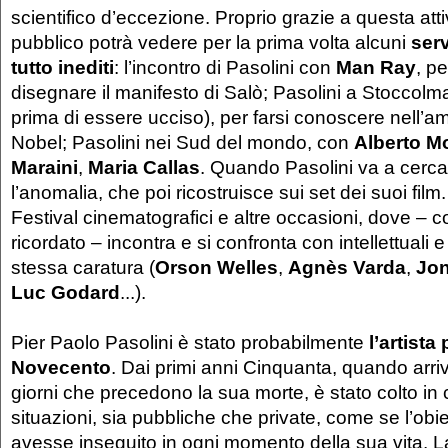
scientifico d’eccezione. Proprio grazie a questa attivi
pubblico potrà vedere per la prima volta alcuni
serv
tutto inediti
: l’incontro di Pasolini con
Man Ray
, pe
disegnare il manifesto di Salò; Pasolini a Stoccolma
prima di essere ucciso), per farsi conoscere nell’a
Nobel; Pasolini nei Sud del mondo, con
Alberto M
Maraini
,
Maria Callas
. Quando Pasolini va a cercare
l’anomalia, che poi ricostruisce sui set dei suoi fil
Festival cinematografici e altre occasioni, dove –
ricordato – incontra e si confronta con intellettuali 
stessa caratura (
Orson Welles
,
Agnès Varda
,
Jo
Luc Godard
...).
Pier Paolo Pasolini è stato probabilmente
l’artista
Novecento
. Dai primi anni Cinquanta, quando arri
giorni che precedono la sua morte, è stato colto in 
situazioni, sia pubbliche che private, come se l’obiet
avesse inseguito in ogni momento della sua vita. La