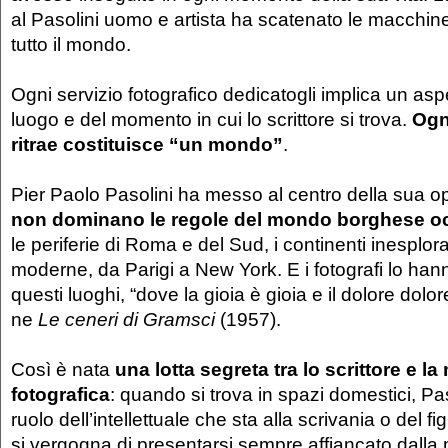
al Pasolini uomo e artista ha scatenato le macchine
tutto il mondo.
Ogni servizio fotografico dedicatogli implica un aspe
luogo e del momento in cui lo scrittore si trova.
Ogni
ritrae costituisce “un mondo”
.
Pier Paolo Pasolini ha messo al centro della sua o
non dominano le regole del mondo borghese oc
le periferie di Roma e del Sud, i continenti inesplorat
moderne, da Parigi a New York. E i fotografi lo hanno
questi luoghi, “dove la gioia è gioia e il dolore dolor
ne
Le ceneri di Gramsci
(1957).
Così è nata
una lotta segreta tra lo scrittore e l
fotografica
: quando si trova in spazi domestici, Pa
ruolo dell’intellettuale che sta alla scrivania o del f
si vergogna di presentarsi sempre affiancato dall