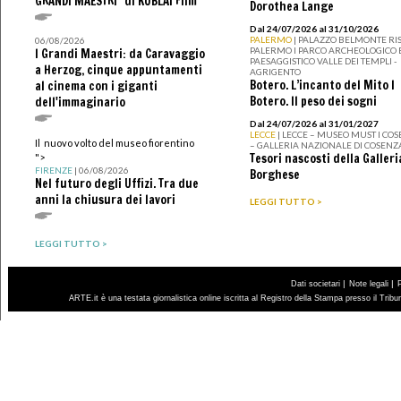
GRANDI MAESTRI" di KUBLAI Film
Dorothea Lange
Dal 24/07/2026 al 31/10/2026
PALERMO
| PALAZZO BELMONTE RIS
06/08/2026
PALERMO I PARCO ARCHEOLOGICO 
I Grandi Maestri: da Caravaggio
PAESAGGISTICO VALLE DEI TEMPLI -
a Herzog, cinque appuntamenti
AGRIGENTO
Botero. L’incanto del Mito I
al cinema con i giganti
Botero. Il peso dei sogni
dell'immaginario
Dal 24/07/2026 al 31/01/2027
LECCE
| LECCE – MUSEO MUST I CO
Il nuovo volto del museo fiorentino
– GALLERIA NAZIONALE DI COSENZ
Tesori nascosti della Galleri
">
FIRENZE
| 06/08/2026
Borghese
Nel futuro degli Uffizi. Tra due
anni la chiusura dei lavori
LEGGI TUTTO >
LEGGI TUTTO >
|
|
Dati societari
Note legali
ARTE.it è una testata giornalistica online iscritta al Registro della Stampa presso il Trib