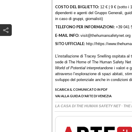
COSTO DEL BIGLIETTO:
12 € | 9 € (sotto i
dipendenti e agenti del Gruppo Generali, guide
in caso di gruppi, giornalisti)
TELEFONO PER INFORMAZIONI:
+39 041 
E-MAIL INFO:
visit@thehumansafetynet.org
SITO UFFICIALE:
http://https://www.thehuma
L’installazione di Tracey Snelling ospitata a
sede di The Home of The Human Safety Net e
World of Potential
interpretandone i valori e g
attraverso l’esplorazione di spazi abitati, sti
sviluppo del potenziale anche in condizioni di 
SCARICA IL COMUNICATO IN PDF
VAI ALLA GUIDA D'ARTE DI VENEZIA
·
LA CASA DI THE HUMAN SAFETY NET
THE