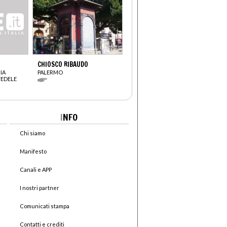
CHIOSCO RIBAUDO
IA
PALERMO
FEDELE
I
NFO
Chi siamo
Manifesto
Canali e APP
I nostri partner
Comunicati stampa
Contatti e crediti