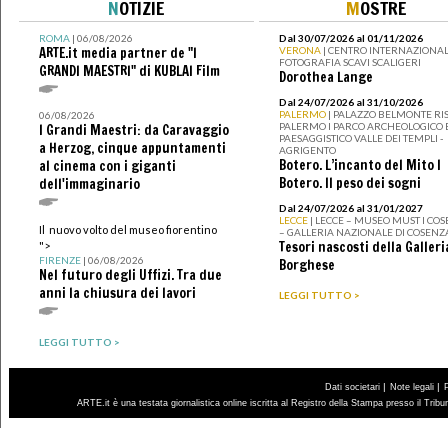
N
OTIZIE
M
OSTRE
ROMA
| 06/08/2026
Dal 30/07/2026 al 01/11/2026
ARTE.it media partner de "I
VERONA
| CENTRO INTERNAZIONAL
FOTOGRAFIA SCAVI SCALIGERI
GRANDI MAESTRI" di KUBLAI Film
Dorothea Lange
Dal 24/07/2026 al 31/10/2026
PALERMO
| PALAZZO BELMONTE RIS
06/08/2026
PALERMO I PARCO ARCHEOLOGICO 
I Grandi Maestri: da Caravaggio
PAESAGGISTICO VALLE DEI TEMPLI -
a Herzog, cinque appuntamenti
AGRIGENTO
Botero. L’incanto del Mito I
al cinema con i giganti
Botero. Il peso dei sogni
dell'immaginario
Dal 24/07/2026 al 31/01/2027
LECCE
| LECCE – MUSEO MUST I CO
Il nuovo volto del museo fiorentino
– GALLERIA NAZIONALE DI COSENZ
Tesori nascosti della Galleri
">
FIRENZE
| 06/08/2026
Borghese
Nel futuro degli Uffizi. Tra due
anni la chiusura dei lavori
LEGGI TUTTO >
LEGGI TUTTO >
|
|
Dati societari
Note legali
ARTE.it è una testata giornalistica online iscritta al Registro della Stampa presso il Trib