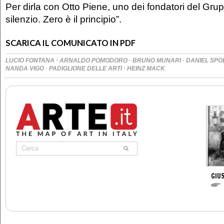
Per dirla con Otto Piene, uno dei fondatori del Grupp
silenzio. Zero è il principio”.
SCARICA IL COMUNICATO IN PDF
·
·
·
LUCIO FONTANA
ARNALDO POMODORO
BRUNO MUNARI
DANIEL SPO
·
·
NANDA VIGO
PADIGLIONE DELLE ARTI
HEINZ MACK
GIUS