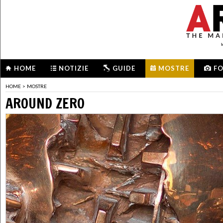
HOME
NOTIZIE
GUIDE
MOSTRE
F
HOME
>
MOSTRE
AROUND ZERO