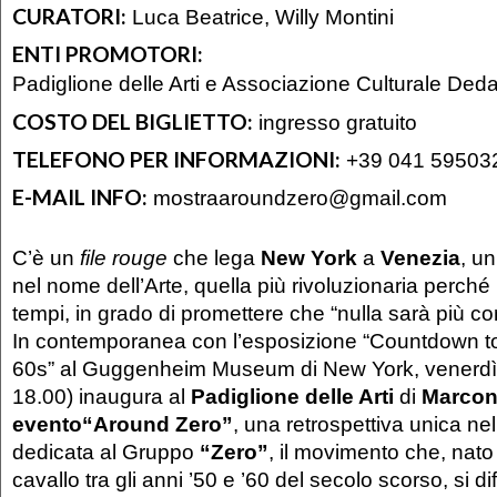
CURATORI:
Luca Beatrice, Willy Montini
ENTI PROMOTORI:
Padiglione delle Arti e Associazione Culturale Deda
COSTO DEL BIGLIETTO:
ingresso gratuito
TELEFONO PER INFORMAZIONI:
+39 041 59503
E-MAIL INFO:
mostraaroundzero@gmail.com
C’è un
file rouge
che lega
New York
a
Venezia
, u
nel nome dell’Arte, quella più rivoluzionaria perché 
tempi, in grado di promettere che “nulla sarà più c
In contemporanea con l’esposizione “Countdown t
60s” al Guggenheim Museum di New York, venerdì 
18.00) inaugura al
Padiglione
delle Arti
di
Marco
evento
“Around Zero”
, una retrospettiva unica ne
dedicata al Gruppo
“Zero”
, il movimento che, nat
cavallo tra gli anni ’50 e ’60 del secolo scorso, si diff