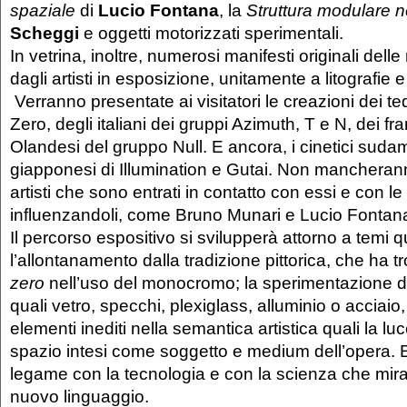
spaziale
di
Lucio Fontana
, la
Struttura modulare n
Scheggi
e oggetti motorizzati sperimentali.
In vetrina, inoltre, numerosi manifesti originali del
dagli artisti in esposizione, unitamente a litografie e
Verranno presentate ai visitatori le creazioni dei t
Zero, degli italiani dei gruppi Azimuth, T e N, dei fr
Olandesi del gruppo Null. E ancora, i cinetici sudam
giapponesi di Illumination e Gutai. Non mancheranno
artisti che sono entrati in contatto con essi e con le 
influenzandoli, come Bruno Munari e Lucio Fontan
Il percorso espositivo si svilupperà attorno a temi q
l’allontanamento dalla tradizione pittorica, che ha tr
zero
nell’uso del monocromo; la sperimentazione di
quali vetro, specchi, plexiglass, alluminio o acciaio,
elementi inediti nella semantica artistica quali la lu
spazio intesi come soggetto e medium dell’opera. E 
legame con la tecnologia e con la scienza che mira
nuovo linguaggio.