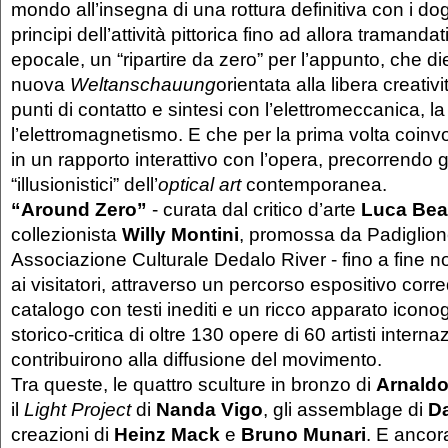
mondo all’insegna di una rottura definitiva con i dog
principi dell’attività pittorica fino ad allora traman
epocale, un “ripartire da zero” per l’appunto, che d
nuova
Weltanschauung
orientata alla libera creativ
punti di contatto e sintesi con l’elettromeccanica, la
l’elettromagnetismo. E che per la prima volta coinv
in un rapporto interattivo con l’opera, precorrendo gli
“illusionistici” dell’
optical art
contemporanea.
“Around Zero”
- curata dal critico d’arte
Luca Bea
collezionista
Willy Montini
, promossa da Padiglione
Associazione Culturale Dedalo River - fino a fine 
ai visitatori, attraverso un percorso espositivo corr
catalogo con testi inediti e un ricco apparato iconogr
storico-critica di oltre 130 opere di 60 artisti interna
contribuirono alla diffusione del movimento.
Tra queste, le quattro sculture in bronzo di
Arnald
il
Light Project
di
Nanda Vigo
, gli assemblage di
Da
creazioni di
Heinz Mack
e
Bruno Munari
. E ancora