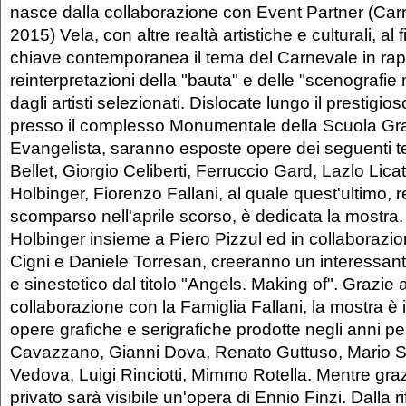
nasce dalla collaborazione con Event Partner (Car
2015) Vela, con altre realtà artistiche e culturali, al 
chiave contemporanea il tema del Carnevale in rapp
reinterpretazioni della "bauta" e delle "scenografi
dagli artisti selezionati. Dislocate lungo il presti
presso il complesso Monumentale della Scuola G
Evangelista, saranno esposte opere dei seguenti t
Bellet, Giorgio Celiberti, Ferruccio Gard, Lazlo Lica
Holbinger, Fiorenzo Fallani, al quale quest'ultimo,
scomparso nell'aprile scorso, è dedicata la mostra.
Holbinger insieme a Piero Pizzul ed in collaboraz
Cigni e Daniele Torresan, creeranno un interessant
e sinestetico dal titolo "Angels. Making of". Grazie 
collaborazione con la Famiglia Fallani, la mostra è in
opere grafiche e serigrafiche prodotte negli anni pe
Cavazzano, Gianni Dova, Renato Guttuso, Mario Sc
Vedova, Luigi Rinciotti, Mimmo Rotella. Mentre graz
privato sarà visibile un'opera di Ennio Finzi. Dalla r