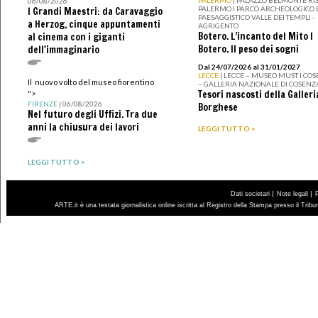
PALERMO
| PALAZZO BELMONTE RIS
06/08/2026
PALERMO I PARCO ARCHEOLOGICO 
I Grandi Maestri: da Caravaggio
PAESAGGISTICO VALLE DEI TEMPLI -
a Herzog, cinque appuntamenti
AGRIGENTO
Botero. L’incanto del Mito I
al cinema con i giganti
Botero. Il peso dei sogni
dell'immaginario
Dal 24/07/2026 al 31/01/2027
LECCE
| LECCE – MUSEO MUST I CO
Il nuovo volto del museo fiorentino
– GALLERIA NAZIONALE DI COSENZ
Tesori nascosti della Galleri
">
FIRENZE
| 06/08/2026
Borghese
Nel futuro degli Uffizi. Tra due
anni la chiusura dei lavori
LEGGI TUTTO >
LEGGI TUTTO >
|
|
Dati societari
Note legali
ARTE.it è una testata giornalistica online iscritta al Registro della Stampa presso il Trib