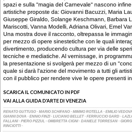
spazi e sulla "magia del Carnevale" nascono infine 
artistiche proposte da: Giovanni Bacuzzi, Maria Lau
Giuseppe Giraldo, Solange Keschmann, Barbara L
Mariscotti, Vanna Modelli, Adriana Olivari, Emel Var
Una mostra dove il racconto, oltrepassa le immagin
per mezzo di opere sinestetiche con le quali interag
divertimento, producendo cultura per via delle spe
tecniche e mediatiche. Al vernissage, in programma
la presentazione si svolgerà per mezzo di un "concer
quale si darà l'azione del movimento a tutti gli artis
con il pubblico per rendere vive le opere presenti i
SCARICA IL COMUNICATO IN PDF
VAI ALLA GUIDA D'ARTE DI VENEZIA
·
·
·
RENATO GUTTUSO
MARIO SCHIFANO
MIMMO ROTELLA
EMILIO VEDOV
·
·
·
·
GIANNI DOVA
ENNIO FINZI
LUCIANO BELLET
FERRUCCIO GARD
LAZL
·
·
·
·
FALLANI
PIERO PIZZUL
OMBRETTA CIGNI
DANIELE TORRESAN
GIORG
·
RINCIOTTI