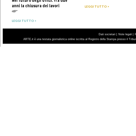
Nel futuro degli Uffizi. Tra due
anni la chiusura dei lavori
LEGGI TUTTO >
LEGGI TUTTO >
|
|
Dati societari
Note legali
ARTE.it è una testata giornalistica online iscritta al Registro della Stampa presso il Trib