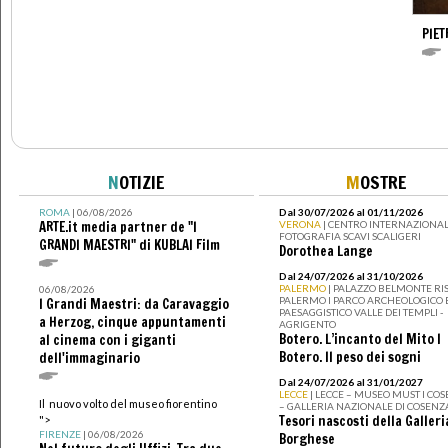
PIE
N
OTIZIE
M
OSTRE
ROMA
| 06/08/2026
Dal 30/07/2026 al 01/11/2026
ARTE.it media partner de "I
VERONA
| CENTRO INTERNAZIONAL
FOTOGRAFIA SCAVI SCALIGERI
GRANDI MAESTRI" di KUBLAI Film
Dorothea Lange
Dal 24/07/2026 al 31/10/2026
PALERMO
| PALAZZO BELMONTE RIS
06/08/2026
PALERMO I PARCO ARCHEOLOGICO 
I Grandi Maestri: da Caravaggio
PAESAGGISTICO VALLE DEI TEMPLI -
a Herzog, cinque appuntamenti
AGRIGENTO
Botero. L’incanto del Mito I
al cinema con i giganti
Botero. Il peso dei sogni
dell'immaginario
Dal 24/07/2026 al 31/01/2027
LECCE
| LECCE – MUSEO MUST I CO
Il nuovo volto del museo fiorentino
– GALLERIA NAZIONALE DI COSENZ
Tesori nascosti della Galleri
">
FIRENZE
| 06/08/2026
Borghese