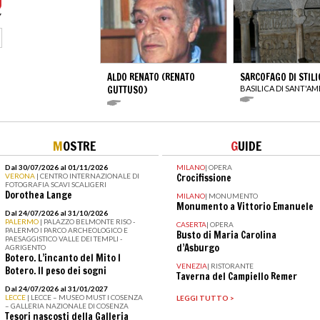
ALDO RENATO (RENATO
SARCOFAGO DI STIL
GUTTUSO)
BASILICA DI SANT'A
M
OSTRE
G
UIDE
Dal 30/07/2026 al 01/11/2026
MILANO
|
OPERA
VERONA
| CENTRO INTERNAZIONALE DI
Crocifissione
FOTOGRAFIA SCAVI SCALIGERI
Dorothea Lange
MILANO
|
MONUMENTO
Monumento a Vittorio Emanuele
Dal 24/07/2026 al 31/10/2026
PALERMO
| PALAZZO BELMONTE RISO -
CASERTA
|
OPERA
PALERMO I PARCO ARCHEOLOGICO E
Busto di Maria Carolina
PAESAGGISTICO VALLE DEI TEMPLI -
d’Asburgo
AGRIGENTO
Botero. L’incanto del Mito I
VENEZIA
|
RISTORANTE
Botero. Il peso dei sogni
Taverna del Campiello Remer
Dal 24/07/2026 al 31/01/2027
LECCE
| LECCE – MUSEO MUST I COSENZA
LEGGI TUTTO >
– GALLERIA NAZIONALE DI COSENZA
Tesori nascosti della Galleria