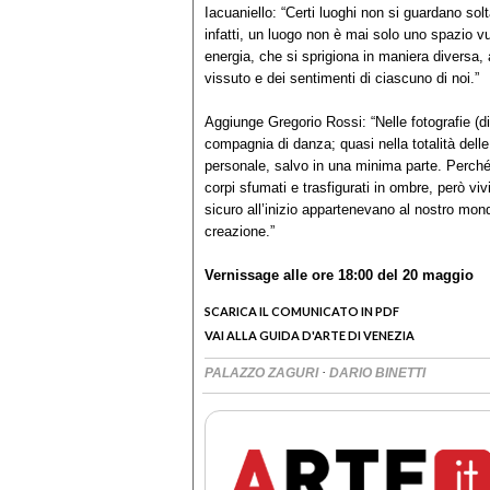
Iacuaniello: “Certi luoghi non si guardano so
infatti, un luogo non è mai solo uno spazio v
energia, che si sprigiona in maniera diversa
vissuto e dei sentimenti di ciascuno di noi.”
Aggiunge Gregorio Rossi: “Nelle fotografie (di
compagnia di danza; quasi nella totalità delle
personale, salvo in una minima parte. Perché il 
corpi sfumati e trasfigurati in ombre, però viv
sicuro all’inizio appartenevano al nostro mondo
creazione.”
Vernissage alle ore 18:00 del 20 maggio
SCARICA IL COMUNICATO IN PDF
VAI ALLA GUIDA D'ARTE DI VENEZIA
·
PALAZZO ZAGURI
DARIO BINETTI