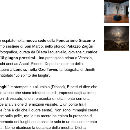
 ospitato nella
nuova sede
della
Fondazione Giacomo
simo sestiere di San Marco, nello storico
Palazzo Zagùri
.
 fotografica, curata da Diletta Iacuaniello, giovane curatrice
 18 giugno prossimi.
Una prestigiosa prima a Venezia,
ecchi anni ad Ascoli Piceno. Dopo il successo della
ottobre a
Londra, nella Oxo Tower,
la fotografia di Binetti
itolato “Lo spirito dei luoghi”.
uoghi”
e stampati su alluminio (Dibond), Binetti ci dice che
sazione che siano intrisi di ricordi, impressi dagli animi e
zioni di vissuto, che si presentano nella mente con una
ce alla visione di emozioni vissute. È un ponte fra il
ibile (che è ciò che il cuore sente). Non sono immagini create
e sulla pelle, ma la tua mente ha chiara la presenza di
 memoria dei luoghi non consiste solo in un riconoscimento
tti. Come ribadisce la curatrice della mostra, Diletta