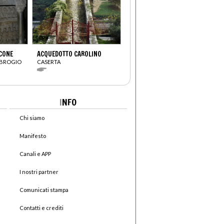
ICONE
ACQUEDOTTO CAROLINO
MBROGIO
CASERTA
I
NFO
Chi siamo
Manifesto
Canali e APP
I nostri partner
Comunicati stampa
Contatti e crediti