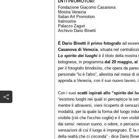
ENTI PROMOTORI:
Fondazione Giacomo Casanova
Mostra Venezia
Italian Art Promotion
Italmostre
Palazzo Zaguri
Archivio Dario Binetti
È Dario Binetti il primo fotografo
ad essere
Casanova di Venezia
, situata nel centralis
Lo spirito dei luoghi
è il titolo della mostra
bolognese, in programma
dal 20 maggio, al
per il fotografo brindisino, che opera da par
personale “Io è l'altro”, allestita nel mese di 
approda a Venezia, con il suo nuovo lavoro, int
Con i suoi
scatti ispirati allo “spirito dei l
“esistono luoghi nei quali si percepisce la sen
mentre li attraversi, vieni ricoperto di sensa
modalità, per la quale la forma del luogo indu
visibile (ciò che l'occhio coglie) e il non vis
dai sensi: nessun suono, o odore, o percezion
sensazioni di cui il luogo è impregnato. E la
della realtà che ci circonda” - dice Dario Bine