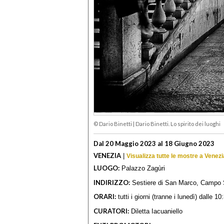
© Dario Binetti
|
Dario Binetti. Lo spirito dei luoghi
Dal 20 Maggio 2023 al 18 Giugno 2023
VENEZIA
|
Visualizza tutte le mostre a Venezi
LUOGO:
Palazzo Zagùri
INDIRIZZO:
Sestiere di San Marco, Campo 
ORARI:
tutti i giorni (tranne i lunedì) dalle 1
CURATORI:
Diletta Iacuaniello