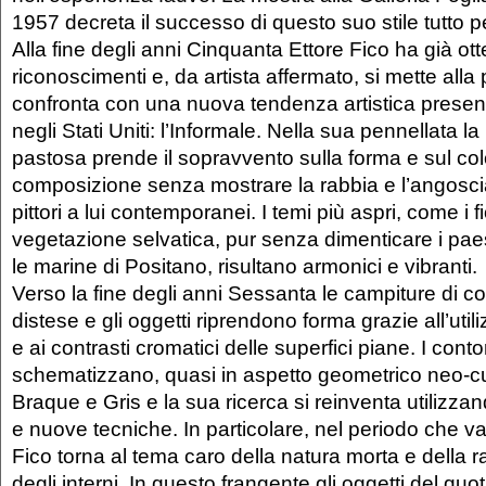
1957 decreta il successo di questo suo stile tutto 
Alla fine degli anni Cinquanta Ettore Fico ha già ott
riconoscimenti e, da artista affermato, si mette alla 
confronta con una nuova tendenza artistica presen
negli Stati Uniti: l’Informale. Nella sua pennellata la
pastosa prende il sopravvento sulla forma e sul co
composizione senza mostrare la rabbia e l’angoscia 
pittori a lui contemporanei. I temi più aspri, come i fi
vegetazione selvatica, pur senza dimenticare i pa
le marine di Positano, risultano armonici e vibranti.
Verso la fine degli anni Sessanta le campiture di co
distese e gli oggetti riprendono forma grazie all’utili
e ai contrasti cromatici delle superfici piane. I contor
schematizzano, quasi in aspetto geometrico neo-cubi
Braque e Gris e la sua ricerca si reinventa utilizzan
e nuove tecniche. In particolare, nel periodo che v
Fico torna al tema caro della natura morta e della
degli interni. In questo frangente gli oggetti del qu