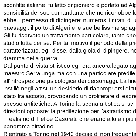
sconfitte italiane, fu fatto prigioniero e portato ad Al
sensibilità del suo comandante che ne riconobbe le 
ebbe il permesso di dipingere: numerosi i ritratti di uff
paesaggi, il porto di Algeri e le sue bellissime spia
Gli fu riservato un trattamento particolare, tanto c
studio tutta per sé. Per tal motivo il periodo della pr
caratterizzato, egli disse, dalla gioia di dipingere, n
dramma della guerra.
Dal punto di vista stilistico egli era ancora legato a
maestro Serralunga ma con una particolare predil
all’introspezione psicologica dei personaggi. La fin
instillò negli artisti un desiderio di riappropriarsi di 
stato tralasciato, provocando un proliferare di esp
spesso antitetiche. A Torino la scena artistica si 
direzioni opposte: la predilezione per l’astrattismo
il realismo di Felice Casorati, che erano allora i più i
panorama cittadino.
Rientrato a Torino nel 1946 decise di non frequentar