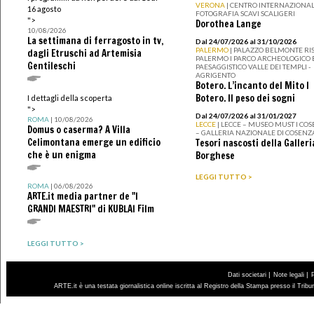
VERONA
| CENTRO INTERNAZIONAL
16 agosto
FOTOGRAFIA SCAVI SCALIGERI
">
Dorothea Lange
10/08/2026
La settimana di ferragosto in tv,
Dal 24/07/2026 al 31/10/2026
PALERMO
| PALAZZO BELMONTE RIS
dagli Etruschi ad Artemisia
PALERMO I PARCO ARCHEOLOGICO 
Gentileschi
PAESAGGISTICO VALLE DEI TEMPLI -
AGRIGENTO
Botero. L’incanto del Mito I
Botero. Il peso dei sogni
I dettagli della scoperta
">
Dal 24/07/2026 al 31/01/2027
ROMA
| 10/08/2026
LECCE
| LECCE – MUSEO MUST I CO
Domus o caserma? A Villa
– GALLERIA NAZIONALE DI COSENZ
Celimontana emerge un edificio
Tesori nascosti della Galleri
che è un enigma
Borghese
LEGGI TUTTO >
ROMA
| 06/08/2026
ARTE.it media partner de "I
GRANDI MAESTRI" di KUBLAI Film
LEGGI TUTTO >
|
|
Dati societari
Note legali
ARTE.it è una testata giornalistica online iscritta al Registro della Stampa presso il Trib