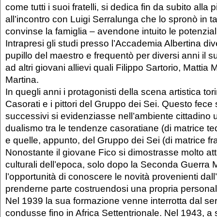
come tutti i suoi fratelli, si dedica fin da subito alla
all’incontro con Luigi Serralunga che lo spronò in t
convinse la famiglia – avendone intuito le potenziali
Intrapresi gli studi presso l’Accademia Albertina d
pupillo del maestro e frequentò per diversi anni il 
ad altri giovani allievi quali Filippo Sartorio, Mattia
Martina.
In quegli anni i protagonisti della scena artistica to
Casorati e i pittori del Gruppo dei Sei. Questo fece 
successivi si evidenziasse nell’ambiente cittadino 
dualismo tra le tendenze casoratiane (di matrice te
e quelle, appunto, del Gruppo dei Sei (di matrice fr
Nonostante il giovane Fico si dimostrasse molto att
culturali dell’epoca, solo dopo la Seconda Guerra
l’opportunità di conoscere le novità provenienti dal
prenderne parte costruendosi una propria personalit
Nel 1939 la sua formazione venne interrotta dal serv
condusse fino in Africa Settentrionale. Nel 1943, a 