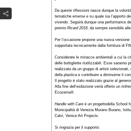
Da queste riflessioni nasce dunque la volont
tematiche emerse e su quale sia l’apporto del 
vivendo. Seguirà dunque una performance dell’
premio
Ricard 2018
, da sempre sensibile alle
Per l’occasione propone una nuova versione
sopportata tecnicamente dalla fornitura d
Considerate le minacce ambientali a cui la cit
delle bottigliette riutilizzabili. Esse saranno 
realizzata da un gruppo di artisti selezionati, 
della plastica e contribuire a diminuirne il co
Il progetto è stato realizzato grazie al gene
Alla fine dell’esibizione verrà offerto un r
Ecozema®.
Handle with Care
è un progettodella School fo
Municipalità di Venezia Murano Burano, Istit
Calvi, Venice Art Projects.
Si ringrazia per il supporto: