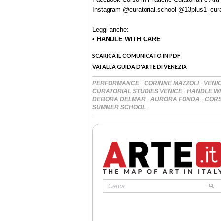
Instagram @curatorial.school @13plus1_cur
Leggi anche:
• HANDLE WITH CARE
SCARICA IL COMUNICATO IN PDF
VAI ALLA GUIDA D'ARTE DI VENEZIA
·
·
PERFORMANCE
CORINNE MAZZOLI
VENI
·
CURATORIAL STUDIES VENICE
HANDLE W
·
·
DEBORA DELMAR
AURORA FONDA
CORS
·
SUMMER SCHOOL