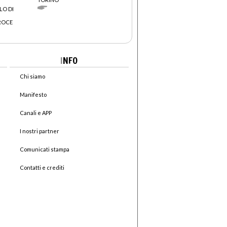
LO DI
CROCE
I
NFO
Chi siamo
Manifesto
Canali e APP
I nostri partner
Comunicati stampa
Contatti e crediti