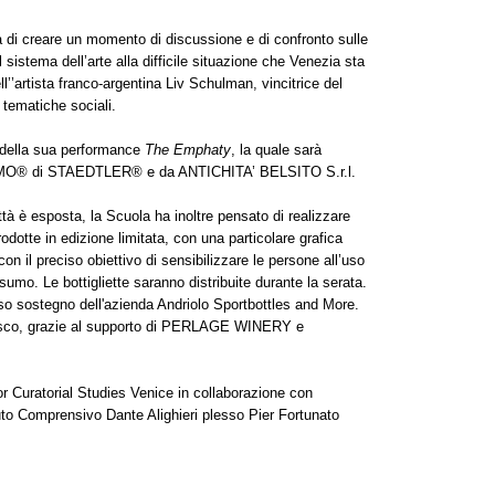
à di creare un momento di discussione e di confronto sulle
sistema dell’arte alla difficile situazione che Venezia sta
’artista franco-argentina Liv Schulman, vincitrice del
 tematiche sociali.
 della sua performance
The Emphaty
, la quale sarà
i FIMO® di STAEDTLER® e da ANTICHITA’ BELSITO S.r.l.
tà è esposta, la Scuola ha inoltre pensato di realizzare
prodotte in edizione limitata, con una particolare grafica
con il preciso obiettivo di sensibilizzare le persone all’uso
nsumo. Le bottigliette saranno distribuite durante la serata.
roso sostegno dell'azienda Andriolo Sportbottles and More.
infresco, grazie al supporto di PERLAGE WINERY e
r Curatorial Studies Venice in collaborazione con
uto Comprensivo Dante Alighieri plesso Pier Fortunato