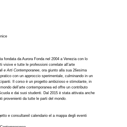
enice
ata fondata da Aurora Fonda nel 2004 a Venezia con lo
i visive e tutte le professioni correlate all’arte
ali e Arti Contemporanee
, ora giunto alla sua 26esima
llo pratico con un approccio sperimentale, culminando in un
cipanti. Il corso è un progetto ambizioso e stimolante, in
 mondo dell’arte contemporanea ed offre un contributo
a Scuola e dai suoi studenti. Dal 2015 è stata attivata anche
i provenienti da tutte le parti del mondo.
ogetto e consultareil calendario el a mappa degli eventi
ti Contemporanee