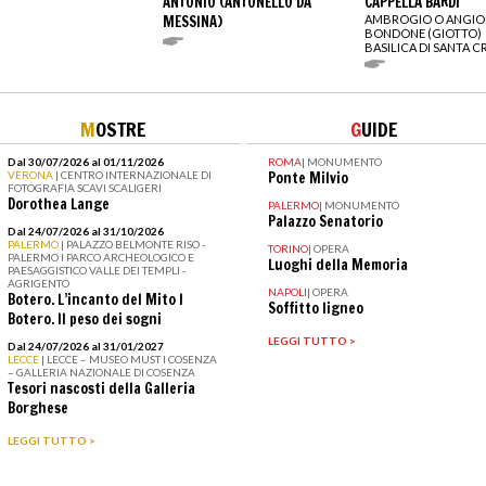
ANTONIO (ANTONELLO DA
CAPPELLA BARDI
MESSINA)
AMBROGIO O ANGIO
BONDONE (GIOTTO)
BASILICA DI SANTA 
M
OSTRE
G
UIDE
Dal 30/07/2026 al 01/11/2026
ROMA
|
MONUMENTO
VERONA
| CENTRO INTERNAZIONALE DI
Ponte Milvio
FOTOGRAFIA SCAVI SCALIGERI
Dorothea Lange
PALERMO
|
MONUMENTO
Palazzo Senatorio
Dal 24/07/2026 al 31/10/2026
PALERMO
| PALAZZO BELMONTE RISO -
TORINO
|
OPERA
PALERMO I PARCO ARCHEOLOGICO E
Luoghi della Memoria
PAESAGGISTICO VALLE DEI TEMPLI -
AGRIGENTO
NAPOLI
|
OPERA
Botero. L’incanto del Mito I
Soffitto ligneo
Botero. Il peso dei sogni
LEGGI TUTTO >
Dal 24/07/2026 al 31/01/2027
LECCE
| LECCE – MUSEO MUST I COSENZA
– GALLERIA NAZIONALE DI COSENZA
Tesori nascosti della Galleria
Borghese
LEGGI TUTTO >