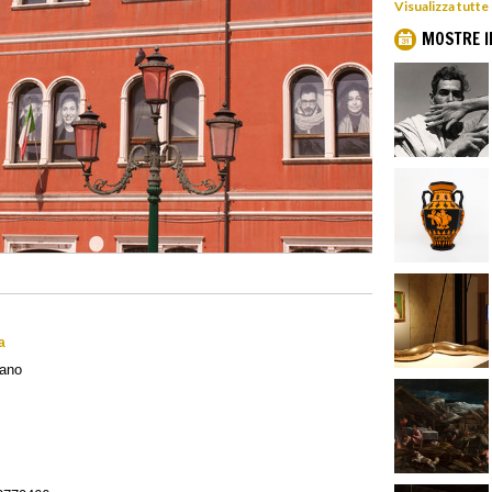
Visualizza tutte
MOSTRE I
a
rano