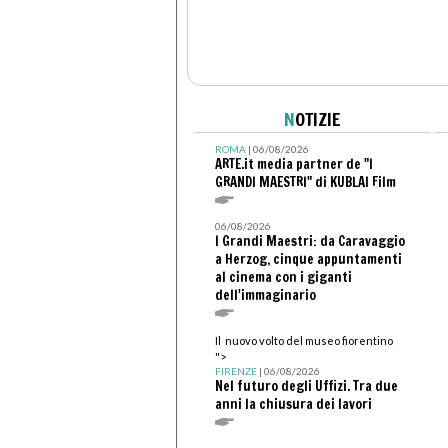
N
OTIZIE
ROMA
| 06/08/2026
ARTE.it media partner de "I
GRANDI MAESTRI" di KUBLAI Film
06/08/2026
I Grandi Maestri: da Caravaggio
a Herzog, cinque appuntamenti
al cinema con i giganti
dell'immaginario
Il nuovo volto del museo fiorentino
">
FIRENZE
| 06/08/2026
Nel futuro degli Uffizi. Tra due
anni la chiusura dei lavori