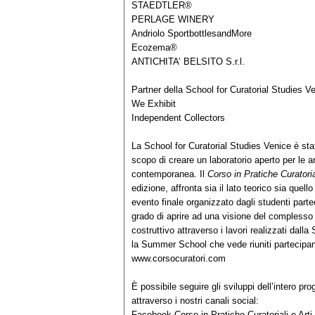
STAEDTLER®
PERLAGE WINERY
Andriolo SportbottlesandMore
Ecozema®
ANTICHITA’ BELSITO S.r.l.
Partner della School for Curatorial Studies V
We Exhibit
Independent Collectors
La School for Curatorial Studies Venice è st
scopo di creare un laboratorio aperto per le art
contemporanea. Il
Corso in Pratiche Curatori
edizione, affronta sia il lato teorico sia que
evento finale organizzato dagli studenti parte
grado di aprire ad una visione del complesso
costruttivo attraverso i lavori realizzati dall
la Summer School che vede riuniti partecipant
www.corsocuratori.com
È possibile seguire gli sviluppi dell’intero pr
attraverso i nostri canali social:
Facebook Corso in Pratiche Curatoriali e Ar