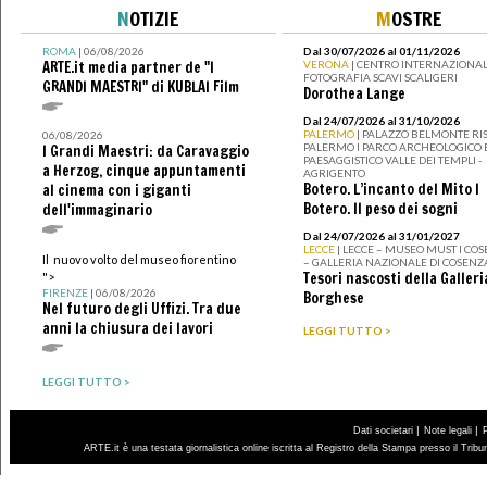
N
OTIZIE
M
OSTRE
ROMA
| 06/08/2026
Dal 30/07/2026 al 01/11/2026
ARTE.it media partner de "I
VERONA
| CENTRO INTERNAZIONAL
FOTOGRAFIA SCAVI SCALIGERI
GRANDI MAESTRI" di KUBLAI Film
Dorothea Lange
Dal 24/07/2026 al 31/10/2026
PALERMO
| PALAZZO BELMONTE RIS
06/08/2026
PALERMO I PARCO ARCHEOLOGICO 
I Grandi Maestri: da Caravaggio
PAESAGGISTICO VALLE DEI TEMPLI -
a Herzog, cinque appuntamenti
AGRIGENTO
Botero. L’incanto del Mito I
al cinema con i giganti
Botero. Il peso dei sogni
dell'immaginario
Dal 24/07/2026 al 31/01/2027
LECCE
| LECCE – MUSEO MUST I CO
Il nuovo volto del museo fiorentino
– GALLERIA NAZIONALE DI COSENZ
Tesori nascosti della Galleri
">
FIRENZE
| 06/08/2026
Borghese
Nel futuro degli Uffizi. Tra due
anni la chiusura dei lavori
LEGGI TUTTO >
LEGGI TUTTO >
|
|
Dati societari
Note legali
ARTE.it è una testata giornalistica online iscritta al Registro della Stampa presso il Trib