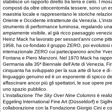
stabilisce un rapporto diretto tra terra e cielo. I mosa
composti da oltre ottocentomila tessere, sono un e
maestria locale e rappresentano le storiche relazioni
Oriente e Occidente intrattenute da Venezia. L’inst
strumento di performance luminosa, regalando una 
ampiamente visibile, al già ricco paesaggio venezi
Heinz Mack ha lavorato per sessant’anni come pitto
1958, ha co-fondato il gruppo ZERO, poi evolutosi
internazionale ZERO cui parteciparono anche Yves
Fontana e Piero Manzoni. Nel 1970 Mack ha rappr
Germania alla 35ª Biennale dell’Arte di Venezia. Fin
cinquanta ha sviluppato per la sua arte di luce e di
linguaggio genuino ed è un esponente di spicco dell
affascinare ancor più gli spettatori, le sue opere pre
uno spazio pubblico.
L’installazione
The Sky Over Nine Columns
è reali
Eggeling International Fine Art (Düsseldorf) e Sigif
collaborazione con la Fondazione Giorgio Cini e co