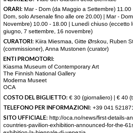
ORARI:
Mar - Dom (da Maggio a Settembre) 11.00 -
Dom, solo Arsenale fino alle ore 20.00) | Mar - Dom
Novembre) 10.00 - 18.00 | Lunedì chiuso (eccetto 
giugno, 7 settembre, 16 novembre)
CURATORI:
Kiira Miesmaa, Gitte Ørskou, Ruben S
(commissioner), Anna Mustonen (curator)
ENTI PROMOTORI:
Kiasma Museum of Contemporary Art
The Finnish National Gallery
Moderna Museet
OCA
COSTO DEL BIGLIETTO:
€ 30 (giornaliero) | € 40 (t
TELEFONO PER INFORMAZIONI:
+39 041 52187
SITO UFFICIALE:
http://oca.no/news/first-details-and
countries-pavilion-exhibition-announced-for-the-61st
exhibition-la-biennale-di-venezia