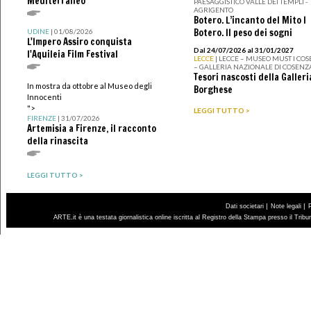
Mediterraneo
PAESAGGISTICO VALLE DEI TEMPLI -
AGRIGENTO
Botero. L’incanto del Mito I
Botero. Il peso dei sogni
UDINE
| 01/08/2026
L'Impero Assiro conquista
Dal 24/07/2026 al 31/01/2027
l'Aquileia Film Festival
LECCE
| LECCE – MUSEO MUST I CO
– GALLERIA NAZIONALE DI COSENZ
Tesori nascosti della Galleri
In mostra da ottobre al Museo degli
Borghese
Innocenti
">
LEGGI TUTTO >
FIRENZE
| 31/07/2026
Artemisia a Firenze, il racconto
della rinascita
LEGGI TUTTO >
|
|
Dati societari
Note legali
ARTE.it è una testata giornalistica online iscritta al Registro della Stampa presso il Trib