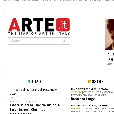
·
·
·
·
NORVEGIA
FINLANDIA
SVEZIA
BENJAMIN ORLOW
KLARA KRISTALO
GIUS
(PEL
N
OTIZIE
M
OSTRE
Dal 30/07/2026 al 01/11/2026
In mostra al MarTa fino al 10 gennaio
VERONA
| CENTRO INTERNAZIONAL
2027
FOTOGRAFIA SCAVI SCALIGERI
">
Dorothea Lange
TARANTO
| 04/08/2026
Essere atleti nel mondo antico. A
Dal 24/07/2026 al 31/10/2026
PALERMO
| PALAZZO BELMONTE RIS
Taranto, per i Giochi del
PALERMO I PARCO ARCHEOLOGICO 