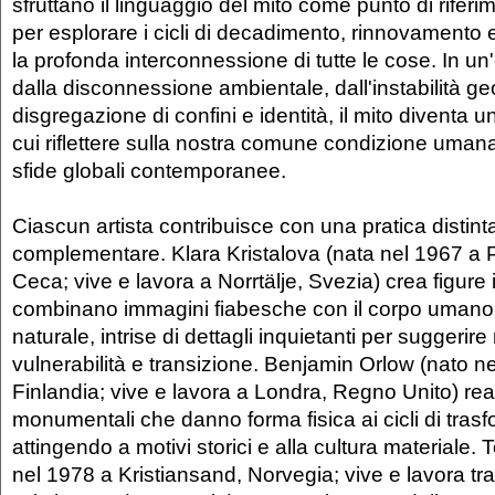
sfruttano il linguaggio del mito come punto di rifer
per esplorare i cicli di decadimento, rinnovamento 
la profonda interconnessione di tutte le cose. In u
dalla disconnessione ambientale, dall'instabilità geo
disgregazione di confini e identità, il mito diventa u
cui riflettere sulla nostra comune condizione umana
sfide globali contemporanee.
Ciascun artista contribuisce con una pratica distin
complementare. Klara Kristalova (nata nel 1967 a
Ceca; vive e lavora a Norrtälje, Svezia) crea figure
combinano immagini fiabesche con il corpo umano
naturale, intrise di dettagli inquietanti per suggerir
vulnerabilità e transizione. Benjamin Orlow (nato n
Finlandia; vive e lavora a Londra, Regno Unito) rea
monumentali che danno forma fisica ai cicli di tras
attingendo a motivi storici e alla cultura materiale.
nel 1978 a Kristiansand, Norvegia; vive e lavora tr