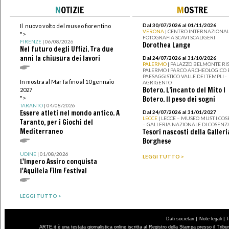
N
OTIZIE
M
OSTRE
Dal 30/07/2026 al 01/11/2026
Il nuovo volto del museo fiorentino
VERONA
| CENTRO INTERNAZIONAL
">
FOTOGRAFIA SCAVI SCALIGERI
FIRENZE
| 06/08/2026
Dorothea Lange
Nel futuro degli Uffizi. Tra due
anni la chiusura dei lavori
Dal 24/07/2026 al 31/10/2026
PALERMO
| PALAZZO BELMONTE RIS
PALERMO I PARCO ARCHEOLOGICO 
PAESAGGISTICO VALLE DEI TEMPLI -
In mostra al MarTa fino al 10 gennaio
AGRIGENTO
Botero. L’incanto del Mito I
2027
">
Botero. Il peso dei sogni
TARANTO
| 04/08/2026
Essere atleti nel mondo antico. A
Dal 24/07/2026 al 31/01/2027
LECCE
| LECCE – MUSEO MUST I CO
Taranto, per i Giochi del
– GALLERIA NAZIONALE DI COSENZ
Mediterraneo
Tesori nascosti della Galleri
Borghese
UDINE
| 01/08/2026
LEGGI TUTTO >
L'Impero Assiro conquista
l'Aquileia Film Festival
LEGGI TUTTO >
|
|
Dati societari
Note legali
ARTE.it è una testata giornalistica online iscritta al Registro della Stampa presso il Trib