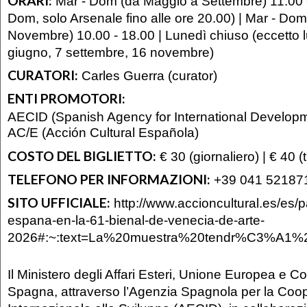
ORARI:
Mar - Dom (da Maggio a Settembre) 11.00 -
Dom, solo Arsenale fino alle ore 20.00) | Mar - Dom
Novembre) 10.00 - 18.00 | Lunedì chiuso (eccetto 
giugno, 7 settembre, 16 novembre)
CURATORI:
Carles Guerra (curator)
ENTI PROMOTORI:
AECID (Spanish Agency for International Develop
AC/E (Acción Cultural Española)
COSTO DEL BIGLIETTO:
€ 30 (giornaliero) | € 40 (t
TELEFONO PER INFORMAZIONI:
+39 041 52187
SITO UFFICIALE:
http://www.accioncultural.es/es/
espana-en-la-61-bienal-de-venecia-de-arte-
2026#:~:text=La%20muestra%20tendr%C3%A1
Il Ministero degli Affari Esteri, Unione Europea e C
Spagna, attraverso l’Agenzia Spagnola per la Coo