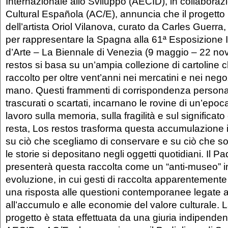
Internazionale allo Sviluppo (AECID), in collabora
Cultural Española (AC/E), annuncia che il progetto 
dell’artista Oriol Vilanova, curato da Carles Guerra,
per rappresentare la Spagna alla 61ª Esposizione 
d’Arte – La Biennale di Venezia (9 maggio – 22 n
restos si basa su un’ampia collezione di cartoline ch
raccolto per oltre vent’anni nei mercatini e nei neg
mano. Questi frammenti di corrispondenza persona
trascurati o scartati, incarnano le rovine di un’epo
lavoro sulla memoria, sulla fragilità e sul significato
resta, Los restos trasforma questa accumulazione i
su ciò che scegliamo di conservare e su ciò che 
le storie si depositano negli oggetti quotidiani. Il 
presenterà questa raccolta come un “anti-museo” i
evoluzione, in cui gesti di raccolta apparentement
una risposta alle questioni contemporanee legate 
all’accumulo e alle economie del valore culturale. 
progetto è stata effettuata da una giuria indipend