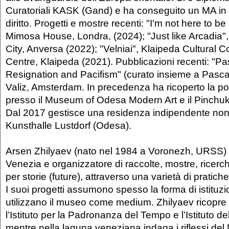
Curatoriali KASK (Gand) e ha conseguito un MA in st
diritto. Progetti e mostre recenti: "I'm not here to b
Mimosa House, Londra, (2024); "Just like Arcadia",
City, Anversa (2022); "Velniai", Klaipeda Cultural
Centre, Klaipeda (2021). Pubblicazioni recenti: "Pa
Resignation and Pacifism" (curato insieme a Pasca
Valiz, Amsterdam. In precedenza ha ricoperto la pos
presso il Museum of Odesa Modern Art e il Pinchuk
Dal 2017 gestisce una residenza indipendente non-
Kunsthalle Lustdorf (Odesa).
Arsen Zhilyaev (nato nel 1984 a Voronezh, URSS) è 
Venezia e organizzatore di raccolte, mostre, ricer
per storie (future), attraverso una varietà di pratich
I suoi progetti assumono spesso la forma di istituzio
utilizzano il museo come medium. Zhilyaev ricopre d
l’Istituto per la Padronanza del Tempo e l’Istituto d
mentre nella laguna veneziana indaga i riflessi de