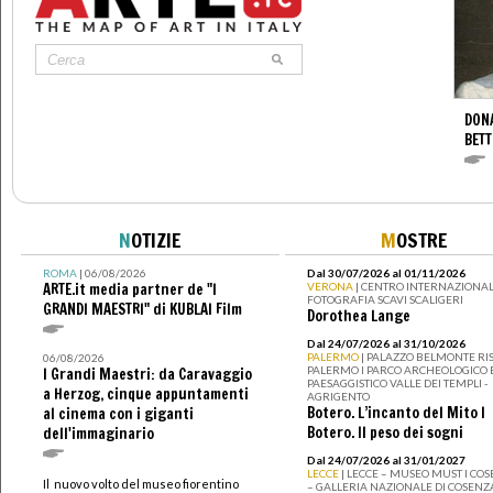
DONA
BETT
N
OTIZIE
M
OSTRE
ROMA
| 06/08/2026
Dal 30/07/2026 al 01/11/2026
ARTE.it media partner de "I
VERONA
| CENTRO INTERNAZIONAL
FOTOGRAFIA SCAVI SCALIGERI
GRANDI MAESTRI" di KUBLAI Film
Dorothea Lange
Dal 24/07/2026 al 31/10/2026
PALERMO
| PALAZZO BELMONTE RIS
06/08/2026
PALERMO I PARCO ARCHEOLOGICO 
I Grandi Maestri: da Caravaggio
PAESAGGISTICO VALLE DEI TEMPLI -
a Herzog, cinque appuntamenti
AGRIGENTO
Botero. L’incanto del Mito I
al cinema con i giganti
Botero. Il peso dei sogni
dell'immaginario
Dal 24/07/2026 al 31/01/2027
LECCE
| LECCE – MUSEO MUST I CO
Il nuovo volto del museo fiorentino
– GALLERIA NAZIONALE DI COSENZ