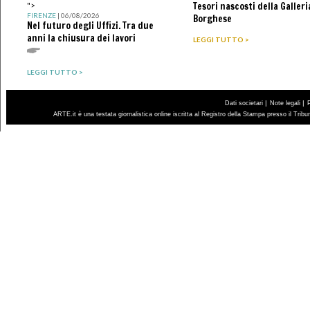
Tesori nascosti della Galleri
">
FIRENZE
| 06/08/2026
Borghese
Nel futuro degli Uffizi. Tra due
anni la chiusura dei lavori
LEGGI TUTTO >
LEGGI TUTTO >
|
|
Dati societari
Note legali
ARTE.it è una testata giornalistica online iscritta al Registro della Stampa presso il Trib