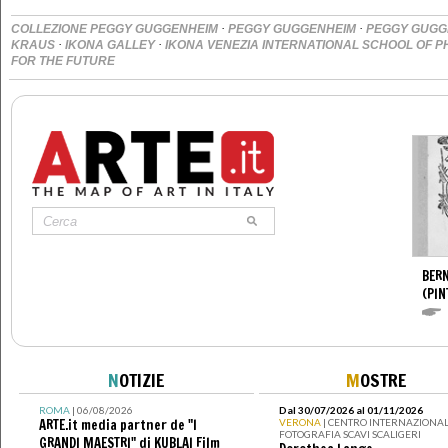
·
·
COLLEZIONE PEGGY GUGGENHEIM
PEGGY GUGGENHEIM
PEGGY GUGG
·
·
KRAUS
IKONA GALLEY
IKONA VENEZIA INTERNATIONAL SCHOOL OF
FOR THE FUTURE
BERN
(PIN
N
OTIZIE
M
OSTRE
ROMA
| 06/08/2026
Dal 30/07/2026 al 01/11/2026
ARTE.it media partner de "I
VERONA
| CENTRO INTERNAZIONAL
FOTOGRAFIA SCAVI SCALIGERI
GRANDI MAESTRI" di KUBLAI Film