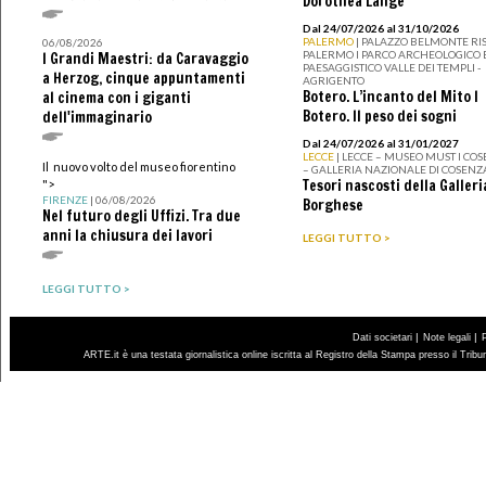
Dorothea Lange
Dal 24/07/2026 al 31/10/2026
PALERMO
| PALAZZO BELMONTE RIS
06/08/2026
PALERMO I PARCO ARCHEOLOGICO 
I Grandi Maestri: da Caravaggio
PAESAGGISTICO VALLE DEI TEMPLI -
a Herzog, cinque appuntamenti
AGRIGENTO
Botero. L’incanto del Mito I
al cinema con i giganti
Botero. Il peso dei sogni
dell'immaginario
Dal 24/07/2026 al 31/01/2027
LECCE
| LECCE – MUSEO MUST I CO
Il nuovo volto del museo fiorentino
– GALLERIA NAZIONALE DI COSENZ
Tesori nascosti della Galleri
">
FIRENZE
| 06/08/2026
Borghese
Nel futuro degli Uffizi. Tra due
anni la chiusura dei lavori
LEGGI TUTTO >
LEGGI TUTTO >
|
|
Dati societari
Note legali
ARTE.it è una testata giornalistica online iscritta al Registro della Stampa presso il Trib