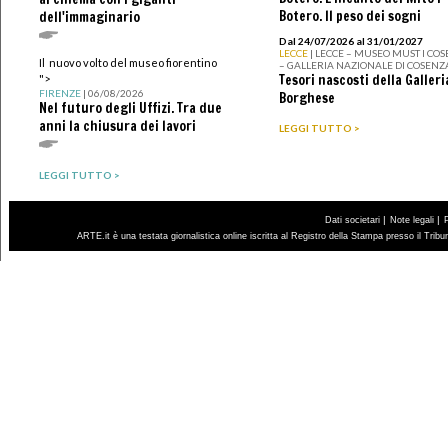
Botero. Il peso dei sogni
dell'immaginario
Dal 24/07/2026 al 31/01/2027
LECCE
| LECCE – MUSEO MUST I CO
Il nuovo volto del museo fiorentino
– GALLERIA NAZIONALE DI COSENZ
Tesori nascosti della Galleri
">
FIRENZE
| 06/08/2026
Borghese
Nel futuro degli Uffizi. Tra due
anni la chiusura dei lavori
LEGGI TUTTO >
LEGGI TUTTO >
|
|
Dati societari
Note legali
ARTE.it è una testata giornalistica online iscritta al Registro della Stampa presso il Trib