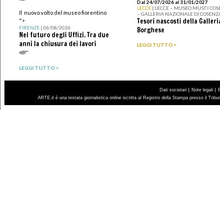
Dal 24/07/2026 al 31/01/2027
LECCE
| LECCE – MUSEO MUST I CO
Il nuovo volto del museo fiorentino
– GALLERIA NAZIONALE DI COSENZ
Tesori nascosti della Galleri
">
FIRENZE
| 06/08/2026
Borghese
Nel futuro degli Uffizi. Tra due
anni la chiusura dei lavori
LEGGI TUTTO >
LEGGI TUTTO >
|
|
Dati societari
Note legali
ARTE.it è una testata giornalistica online iscritta al Registro della Stampa presso il Trib