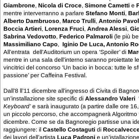
Giambrone
,
Nicola di Croce
,
Simone Cametti
e
mentre interverranno a parlare
Stefano Monti
,
Bar
Alberto Dambruoso
,
Marco Trulli
,
Antonio Pavol
Boccia Artieri
,
Lorenza Fruci
,
Andrea Alessi
,
Gio
Sabrina Vedovotto
,
Federico Palmaroli
(le più be
Massimiliano Capo
,
Iginio De Luca, Antonio R
All’entrata dell’Auditorium un opera ‘Spoiler’ di
Mar
mentre in una sala dell’interno saranno proiettate l
vincitrici del concorso ‘Un bacio in bocca: tutte le 
passione’ per Caffeina Festival.
Dall’8 ll’11 dicembre all’ingresso di Civita di Bagno
un’installazione site specific di
Alessandro Valeri
Keyboard’
e sarà inaugurato (a partire dalle ore 16
un piccolo percorso, che accompagnerà Algoritmo f
dicembre. Come se da Bagnoregio partisse una ide
raggiungere: il
Castello Costaguti
di
Roccalvecc
dei lavori dell’artista
Luca Padroni
e un’istallazion