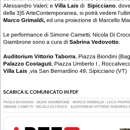
Alessandro Valeri; e
Villa Lais
di
Sipicciano
, dov
della 3)5 ArteContemporanea, si potrà vedere l’ult
Marco Grimaldi,
ed una proiezione di Marcello M
Le performance di Simone Cametti, Nicola Di Croce
Giambrone sono a cura di
Sabrina Vedovotto
.
Auditorium Vittorio Taborra
, Piazza Biondini (Ba
Palazzo Costaguti
, Piazza Umberto I , Roccalvec
Villa Lais
,via San Bernardino 49, Sipicciano (VT)
SCARICA IL COMUNICATO IN PDF
·
·
·
PAOLO BUGGIANI
SILVIA GIAMBRONE
MARCO GRIMALDI
LUCA PADRO
·
·
SIMONE CAMETTI
NICOLA DI CROCE
AUDITORIUM VITTORIO TABORRA E