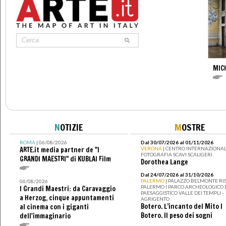
MIC
N
OTIZIE
M
OSTRE
ROMA
| 06/08/2026
Dal 30/07/2026 al 01/11/2026
ARTE.it media partner de "I
VERONA
| CENTRO INTERNAZIONAL
FOTOGRAFIA SCAVI SCALIGERI
GRANDI MAESTRI" di KUBLAI Film
Dorothea Lange
Dal 24/07/2026 al 31/10/2026
PALERMO
| PALAZZO BELMONTE RIS
06/08/2026
PALERMO I PARCO ARCHEOLOGICO 
I Grandi Maestri: da Caravaggio
PAESAGGISTICO VALLE DEI TEMPLI -
a Herzog, cinque appuntamenti
AGRIGENTO
Botero. L’incanto del Mito I
al cinema con i giganti
Botero. Il peso dei sogni
dell'immaginario