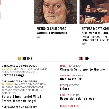
PIETRO DI CRISTOFORO
NATURA MORTA CON
VANNUCCI (PERUGINO)
STRUMENTI MUSICA
EVARISTO BASCHENIS
PINACOTECA DI BRER
M
OSTRE
G
UIDE
Dal 30/07/2026 al 01/11/2026
PALERMO
|
CHIESA
VERONA
| CENTRO INTERNAZIONALE DI
Chiesa di Sant'Ippolito Martire
FOTOGRAFIA SCAVI SCALIGERI
Dorothea Lange
VENEZIA
|
NEGOZIO
Nicolao Atelier
Dal 24/07/2026 al 31/10/2026
PALERMO
| PALAZZO BELMONTE RISO -
LECCE
|
NEGOZIO
PALERMO I PARCO ARCHEOLOGICO E
L’Ocra
PAESAGGISTICO VALLE DEI TEMPLI -
AGRIGENTO
FIRENZE
|
OPERA
Botero. L’incanto del Mito I
Deposizione dalla croce
Botero. Il peso dei sogni
LEGGI TUTTO >
Dal 24/07/2026 al 31/01/2027