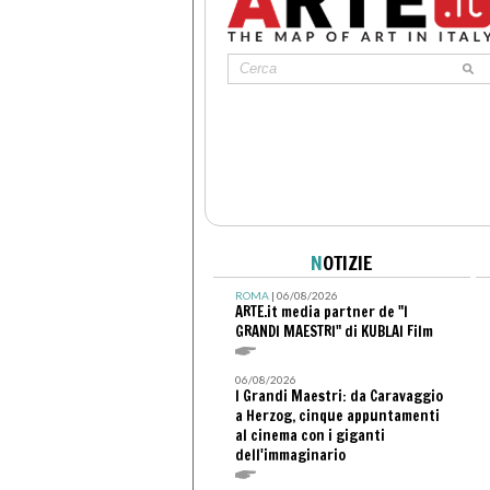
N
OTIZIE
ROMA
| 06/08/2026
ARTE.it media partner de "I
GRANDI MAESTRI" di KUBLAI Film
06/08/2026
I Grandi Maestri: da Caravaggio
a Herzog, cinque appuntamenti
al cinema con i giganti
dell'immaginario