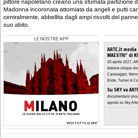
pittore napoletano creano una sfumata partizione de
Madonna incoronata attorniata da angeli e putti c
centralmente, abbellita dagli ampi risvolti del pann
suo abito.
LE NOSTRE APP
ARTE.it media
MAESTRI" di K
20 aprile 2027, A
italiane cinque do
Caravaggio, Werne
Ende, Turner & Co
Su SKY va AR
documentario prod
agosto su Sky Arte
VEDI TUTTE LE APP
>