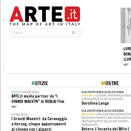
LORE
BON
(LOR
N
OTIZIE
M
OSTRE
ROMA
| 06/08/2026
Dal 30/07/2026 al 01/11/2026
ARTE.it media partner de "I
VERONA
| CENTRO INTERNAZIONAL
FOTOGRAFIA SCAVI SCALIGERI
GRANDI MAESTRI" di KUBLAI Film
Dorothea Lange
Dal 24/07/2026 al 31/10/2026
PALERMO
| PALAZZO BELMONTE RIS
06/08/2026
PALERMO I PARCO ARCHEOLOGICO 
I Grandi Maestri: da Caravaggio
PAESAGGISTICO VALLE DEI TEMPLI -
a Herzog, cinque appuntamenti
AGRIGENTO
Botero. L’incanto del Mito I
al cinema con i giganti