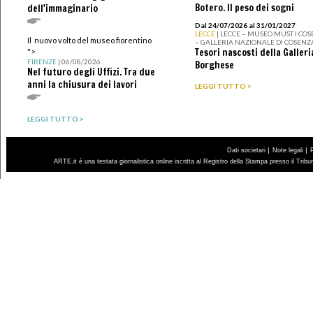
Botero. Il peso dei sogni
dell'immaginario
Dal 24/07/2026 al 31/01/2027
LECCE
| LECCE – MUSEO MUST I CO
Il nuovo volto del museo fiorentino
– GALLERIA NAZIONALE DI COSENZ
Tesori nascosti della Galleri
">
FIRENZE
| 06/08/2026
Borghese
Nel futuro degli Uffizi. Tra due
anni la chiusura dei lavori
LEGGI TUTTO >
LEGGI TUTTO >
|
|
Dati societari
Note legali
ARTE.it è una testata giornalistica online iscritta al Registro della Stampa presso il Trib