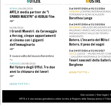
N
OTIZIE
M
OSTRE
ROMA
| 06/08/2026
Dal 30/07/2026 al 01/11/2026
ARTE.it media partner de "I
VERONA
| CENTRO INTERNAZIONAL
FOTOGRAFIA SCAVI SCALIGERI
GRANDI MAESTRI" di KUBLAI Film
Dorothea Lange
Dal 24/07/2026 al 31/10/2026
PALERMO
| PALAZZO BELMONTE RIS
06/08/2026
PALERMO I PARCO ARCHEOLOGICO 
I Grandi Maestri: da Caravaggio
PAESAGGISTICO VALLE DEI TEMPLI -
a Herzog, cinque appuntamenti
AGRIGENTO
Botero. L’incanto del Mito I
al cinema con i giganti
Botero. Il peso dei sogni
dell'immaginario
Dal 24/07/2026 al 31/01/2027
LECCE
| LECCE – MUSEO MUST I CO
Il nuovo volto del museo fiorentino
– GALLERIA NAZIONALE DI COSENZ
Tesori nascosti della Galleri
">
FIRENZE
| 06/08/2026
Borghese
Nel futuro degli Uffizi. Tra due
anni la chiusura dei lavori
LEGGI TUTTO >
LEGGI TUTTO >
|
|
Dati societari
Note legali
ARTE.it è una testata giornalistica online iscritta al Registro della Stampa presso il Trib