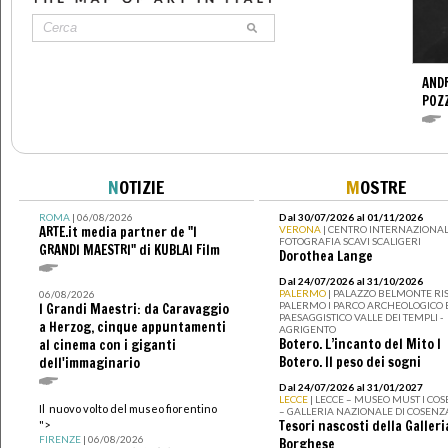
ANDR
POZ
N
OTIZIE
M
OSTRE
ROMA
| 06/08/2026
Dal 30/07/2026 al 01/11/2026
ARTE.it media partner de "I
VERONA
| CENTRO INTERNAZIONAL
FOTOGRAFIA SCAVI SCALIGERI
GRANDI MAESTRI" di KUBLAI Film
Dorothea Lange
Dal 24/07/2026 al 31/10/2026
PALERMO
| PALAZZO BELMONTE RIS
06/08/2026
PALERMO I PARCO ARCHEOLOGICO 
I Grandi Maestri: da Caravaggio
PAESAGGISTICO VALLE DEI TEMPLI -
a Herzog, cinque appuntamenti
AGRIGENTO
Botero. L’incanto del Mito I
al cinema con i giganti
Botero. Il peso dei sogni
dell'immaginario
Dal 24/07/2026 al 31/01/2027
LECCE
| LECCE – MUSEO MUST I CO
Il nuovo volto del museo fiorentino
– GALLERIA NAZIONALE DI COSENZ
Tesori nascosti della Galleri
">
FIRENZE
| 06/08/2026
Borghese