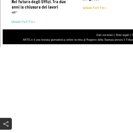
Nel futuro degli Uffizi. Tra due
anni la chiusura dei lavori
LEGGI TUTTO >
LEGGI TUTTO >
|
|
Dati societari
Note legali
ARTE.it è una testata giornalistica online iscritta al Registro della Stampa presso il Trib