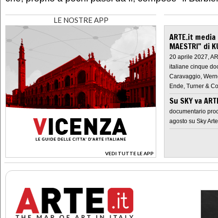
LE NOSTRE APP
ARTE.it media
MAESTRI" di K
20 aprile 2027, A
italiane cinque do
Caravaggio, Werne
Ende, Turner & Co
Su SKY va AR
documentario prod
agosto su Sky Arte
VEDI TUTTE LE APP
>