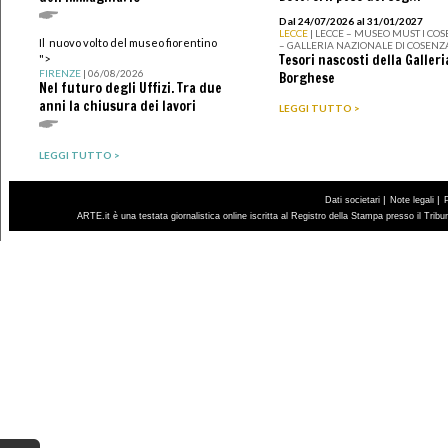
Dal 24/07/2026 al 31/01/2027
LECCE
| LECCE – MUSEO MUST I CO
Il nuovo volto del museo fiorentino
– GALLERIA NAZIONALE DI COSENZ
Tesori nascosti della Galleri
">
FIRENZE
| 06/08/2026
Borghese
Nel futuro degli Uffizi. Tra due
anni la chiusura dei lavori
LEGGI TUTTO >
LEGGI TUTTO >
|
|
Dati societari
Note legali
ARTE.it è una testata giornalistica online iscritta al Registro della Stampa presso il Trib