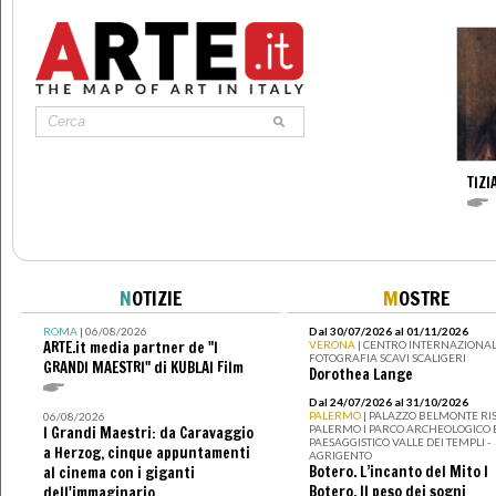
TIZI
N
OTIZIE
M
OSTRE
ROMA
| 06/08/2026
Dal 30/07/2026 al 01/11/2026
ARTE.it media partner de "I
VERONA
| CENTRO INTERNAZIONAL
FOTOGRAFIA SCAVI SCALIGERI
GRANDI MAESTRI" di KUBLAI Film
Dorothea Lange
Dal 24/07/2026 al 31/10/2026
PALERMO
| PALAZZO BELMONTE RIS
06/08/2026
PALERMO I PARCO ARCHEOLOGICO 
I Grandi Maestri: da Caravaggio
PAESAGGISTICO VALLE DEI TEMPLI -
a Herzog, cinque appuntamenti
AGRIGENTO
Botero. L’incanto del Mito I
al cinema con i giganti
Botero. Il peso dei sogni
dell'immaginario