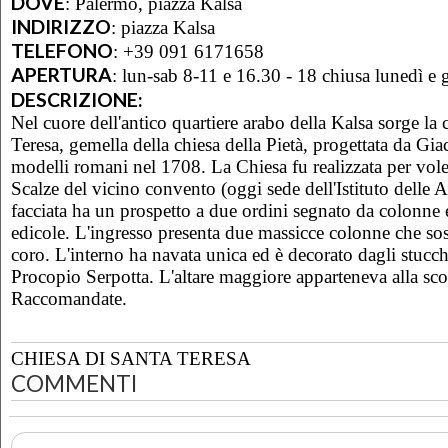
DOVE
:
Palermo, piazza Kalsa
INDIRIZZO
:
piazza Kalsa
TELEFONO
:
+39 091 6171658
APERTURA
:
lun-sab 8-11 e 16.30 - 18 chiusa lunedì e 
DESCRIZIONE:
Nel cuore dell'antico quartiere arabo della Kalsa sorge la 
Teresa, gemella della chiesa della Pietà, progettata da 
modelli romani nel 1708. La Chiesa fu realizzata per vole
Scalze del vicino convento (oggi sede dell'Istituto delle A
facciata ha un prospetto a due ordini segnato da colonne e
edicole. L'ingresso presenta due massicce colonne che s
coro. L'interno ha navata unica ed è decorato dagli stucc
Procopio Serpotta. L'altare maggiore apparteneva alla sc
Raccomandate.
CHIESA DI SANTA TERESA
COMMENTI