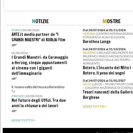
N
OTIZIE
M
OSTRE
ROMA
| 06/08/2026
Dal 30/07/2026 al 01/11/2026
ARTE.it media partner de "I
VERONA
| CENTRO INTERNAZIONAL
FOTOGRAFIA SCAVI SCALIGERI
GRANDI MAESTRI" di KUBLAI Film
Dorothea Lange
Dal 24/07/2026 al 31/10/2026
PALERMO
| PALAZZO BELMONTE RIS
06/08/2026
PALERMO I PARCO ARCHEOLOGICO 
I Grandi Maestri: da Caravaggio
PAESAGGISTICO VALLE DEI TEMPLI -
a Herzog, cinque appuntamenti
AGRIGENTO
Botero. L’incanto del Mito I
al cinema con i giganti
Botero. Il peso dei sogni
dell'immaginario
Dal 24/07/2026 al 31/01/2027
LECCE
| LECCE – MUSEO MUST I CO
Il nuovo volto del museo fiorentino
– GALLERIA NAZIONALE DI COSENZ
Tesori nascosti della Galleri
">
FIRENZE
| 06/08/2026
Borghese
Nel futuro degli Uffizi. Tra due
anni la chiusura dei lavori
LEGGI TUTTO >
LEGGI TUTTO >