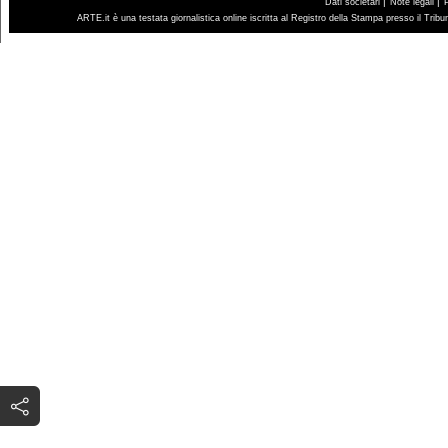
|
|
Dati societari
Note legali
ARTE.it è una testata giornalistica online iscritta al Registro della Stampa presso il Trib