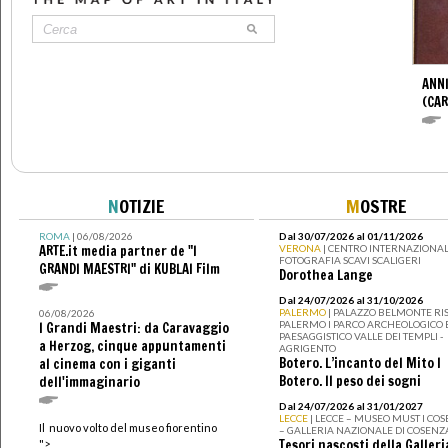
ANNI
(CAR
N
OTIZIE
M
OSTRE
ROMA
| 06/08/2026
Dal 30/07/2026 al 01/11/2026
ARTE.it media partner de "I
VERONA
| CENTRO INTERNAZIONAL
FOTOGRAFIA SCAVI SCALIGERI
GRANDI MAESTRI" di KUBLAI Film
Dorothea Lange
Dal 24/07/2026 al 31/10/2026
PALERMO
| PALAZZO BELMONTE RIS
06/08/2026
PALERMO I PARCO ARCHEOLOGICO 
I Grandi Maestri: da Caravaggio
PAESAGGISTICO VALLE DEI TEMPLI -
a Herzog, cinque appuntamenti
AGRIGENTO
Botero. L’incanto del Mito I
al cinema con i giganti
Botero. Il peso dei sogni
dell'immaginario
Dal 24/07/2026 al 31/01/2027
LECCE
| LECCE – MUSEO MUST I CO
Il nuovo volto del museo fiorentino
– GALLERIA NAZIONALE DI COSENZ
Tesori nascosti della Galleri
">