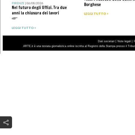
FIRENZE
| 06/08/2026
Borghese
Nel futuro degli Uffizi. Tra due
anni la chiusura dei lavori
LEGGI TUTTO >
LEGGI TUTTO >
|
|
Dati societari
Note legali
ARTE.it è una testata giornalistica online iscritta al Registro della Stampa presso il Trib