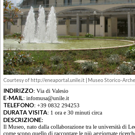
Courtesy of http://eneaportal.unile.it | Museo Storico-Arch
INDIRIZZO
:
Via di Valesio
E-MAIL
:
infomusa@unile.it
TELEFONO
:
+39 0832 294253
DURATA VISITA
:
1 ora e 30 minuti circa
DESCRIZIONE:
Il Museo, nato dalla collaborazione tra le università di L
come scopo quello di raccontare le più aggiornate ricerc