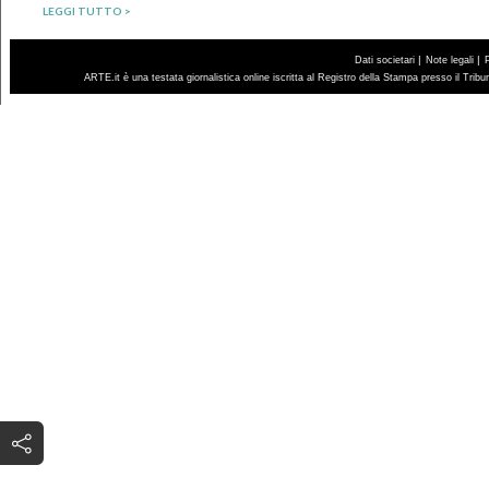
LEGGI TUTTO >
|
|
Dati societari
Note legali
ARTE.it è una testata giornalistica online iscritta al Registro della Stampa presso il Trib