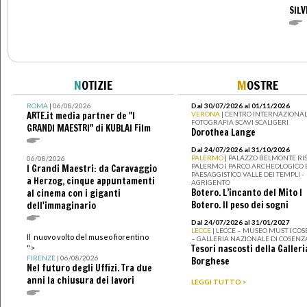
SILV
N
OTIZIE
M
OSTRE
ROMA
| 06/08/2026
Dal 30/07/2026 al 01/11/2026
ARTE.it media partner de "I
VERONA
| CENTRO INTERNAZIONAL
FOTOGRAFIA SCAVI SCALIGERI
GRANDI MAESTRI" di KUBLAI Film
Dorothea Lange
Dal 24/07/2026 al 31/10/2026
PALERMO
| PALAZZO BELMONTE RIS
06/08/2026
PALERMO I PARCO ARCHEOLOGICO 
I Grandi Maestri: da Caravaggio
PAESAGGISTICO VALLE DEI TEMPLI -
a Herzog, cinque appuntamenti
AGRIGENTO
Botero. L’incanto del Mito I
al cinema con i giganti
Botero. Il peso dei sogni
dell'immaginario
Dal 24/07/2026 al 31/01/2027
LECCE
| LECCE – MUSEO MUST I CO
Il nuovo volto del museo fiorentino
– GALLERIA NAZIONALE DI COSENZ
Tesori nascosti della Galleri
">
FIRENZE
| 06/08/2026
Borghese
Nel futuro degli Uffizi. Tra due
anni la chiusura dei lavori
LEGGI TUTTO >