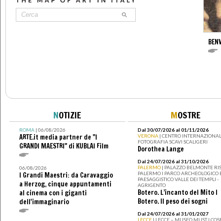
BENV
N
OTIZIE
M
OSTRE
ROMA
| 06/08/2026
Dal 30/07/2026 al 01/11/2026
ARTE.it media partner de "I
VERONA
| CENTRO INTERNAZIONAL
FOTOGRAFIA SCAVI SCALIGERI
GRANDI MAESTRI" di KUBLAI Film
Dorothea Lange
Dal 24/07/2026 al 31/10/2026
PALERMO
| PALAZZO BELMONTE RIS
06/08/2026
PALERMO I PARCO ARCHEOLOGICO 
I Grandi Maestri: da Caravaggio
PAESAGGISTICO VALLE DEI TEMPLI -
a Herzog, cinque appuntamenti
AGRIGENTO
Botero. L’incanto del Mito I
al cinema con i giganti
Botero. Il peso dei sogni
dell'immaginario
Dal 24/07/2026 al 31/01/2027
LECCE
| LECCE – MUSEO MUST I CO