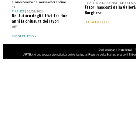
Il nuovo volto del museo fiorentino
– GALLERIA NAZIONALE DI COSENZ
Tesori nascosti della Galleri
">
FIRENZE
| 06/08/2026
Borghese
Nel futuro degli Uffizi. Tra due
anni la chiusura dei lavori
LEGGI TUTTO >
LEGGI TUTTO >
|
|
Dati societari
Note legali
ARTE.it è una testata giornalistica online iscritta al Registro della Stampa presso il Trib