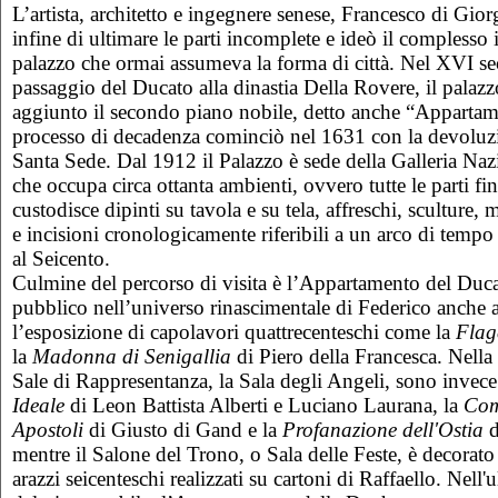
L’artista, architetto e ingegnere senese, Francesco di Gio
infine di ultimare le parti incomplete e ideò il complesso
palazzo che ormai assumeva la forma di città. Nel XVI sec
passaggio del Ducato alla dinastia Della Rovere, il palaz
aggiunto il secondo piano nobile, detto anche “Appartam
processo di decadenza cominciò nel 1631 con la devoluzi
Santa Sede. Dal 1912 il Palazzo è sede della Galleria Na
che occupa circa ottanta ambienti, ovvero tutte le parti fi
custodisce dipinti su tavola e su tela, affreschi, sculture, 
e incisioni cronologicamente riferibili a un arco di tempo
al Seicento.
Culmine del percorso di visita è l’Appartamento del Duca 
pubblico nell’universo rinascimentale di Federico anche a
l’esposizione di capolavori quattrecenteschi come la
Flag
la
Madonna di Senigallia
di Piero della Francesca. Nella
Sale di Rappresentanza, la Sala degli Angeli, sono invece
Ideale
di Leon Battista Alberti e Luciano Laurana, la
Com
Apostoli
di Giusto di Gand e la
Profanazione dell'Ostia
d
mentre il Salone del Trono, o Sala delle Feste, è decorato
arazzi seicenteschi realizzati su cartoni di Raffaello. Nel