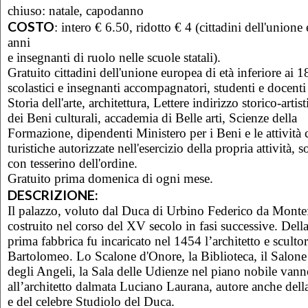
chiuso: natale, capodanno
COSTO
:
intero € 6.50, ridotto € 4 (
cittadini dell'union
anni
e insegnanti di ruolo nelle scuole statali).
Gratuito
cittadini dell'unione europea di età inferiore ai 
scolastici e insegnanti accompagnatori,
studenti e docenti
Storia dell'arte, architettura, Lettere indirizzo storico-arti
dei Beni culturali, accademia di Belle arti, Scienze della
Formazione,
dipendenti Ministero per i Beni e le attività 
turistiche autorizzate nell'esercizio della propria attività,
s
con tesserino dell'ordine.
Gratuito
prima domenica di ogni mese.
DESCRIZIONE:
Il palazzo, voluto dal Duca di Urbino Federico da Monte
costruito nel corso del XV secolo in fasi successive. Dell
prima fabbrica fu incaricato nel 1454 l’architetto e sculto
Bartolomeo. Lo Scalone d'Onore, la Biblioteca, il Salone 
degli Angeli, la Sala delle Udienze nel piano nobile vanno
all’architetto dalmata Luciano Laurana, autore anche della
e del celebre Studiolo del Duca.