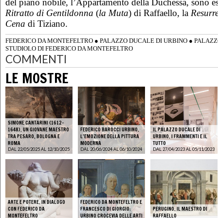
del piano nobile, l’Appartamento della Duchessa, sono espos
Ritratto di Gentildonna
(
la Muta
) di Raffaello, la
Resurr
Cena
di Tiziano.
FEDERICO DA MONTEFELTRO
●
PALAZZO DUCALE DI URBINO
●
PALAZZ
STUDIOLO DI FEDERICO DA MONTEFELTRO
COMMENTI
LE MOSTRE
SIMONE CANTARINI (1612-
1648). UN GIOVANE MAESTRO
FEDERICO BAROCCI URBINO.
IL PALAZZO DUCALE DI
TRA PESARO, BOLOGNA E
L’EMOZIONE DELLA PITTURA
URBINO. I FRAMMENTI E IL
ROMA
MODERNA
TUTTO
DAL 22/05/2025 AL 12/10/2025
DAL 20/06/2024 AL 06/10/2024
DAL 27/04/2023 AL 05/11/2023
ARTE E POTERE. IN DIALOGO
FEDERICO DA MONTEFELTRO E
CON FEDERICO DA
FRANCESCO DI GIORGIO:
PERUGINO. IL MAESTRO DI
MONTEFELTRO
URBINO CROCEVIA DELLE ARTI
RAFFAELLO