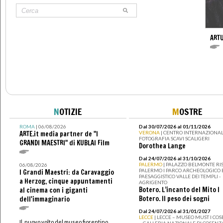
ARTU
N
OTIZIE
M
OSTRE
ROMA
| 06/08/2026
Dal 30/07/2026 al 01/11/2026
ARTE.it media partner de "I
VERONA
| CENTRO INTERNAZIONAL
FOTOGRAFIA SCAVI SCALIGERI
GRANDI MAESTRI" di KUBLAI Film
Dorothea Lange
Dal 24/07/2026 al 31/10/2026
PALERMO
| PALAZZO BELMONTE RIS
06/08/2026
PALERMO I PARCO ARCHEOLOGICO 
I Grandi Maestri: da Caravaggio
PAESAGGISTICO VALLE DEI TEMPLI -
a Herzog, cinque appuntamenti
AGRIGENTO
Botero. L’incanto del Mito I
al cinema con i giganti
Botero. Il peso dei sogni
dell'immaginario
Dal 24/07/2026 al 31/01/2027
LECCE
| LECCE – MUSEO MUST I CO
Il nuovo volto del museo fiorentino