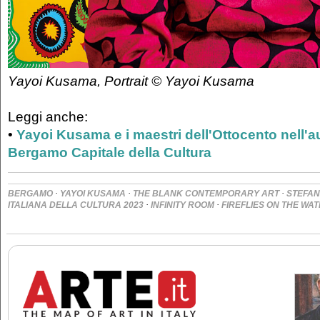
Yayoi Kusama, Portrait © Yayoi Kusama
Leggi anche:
•
Yayoi Kusama e i maestri dell'Ottocento nell'a
Bergamo Capitale della Cultura
·
·
·
BERGAMO
YAYOI KUSAMA
THE BLANK CONTEMPORARY ART
STEFAN
·
·
ITALIANA DELLA CULTURA 2023
INFINITY ROOM
FIREFLIES ON THE WA