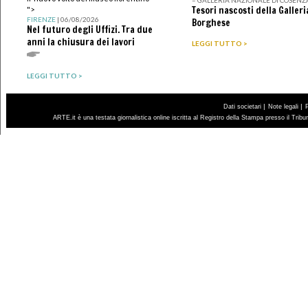
– GALLERIA NAZIONALE DI COSENZ
Tesori nascosti della Galleri
">
FIRENZE
| 06/08/2026
Borghese
Nel futuro degli Uffizi. Tra due
anni la chiusura dei lavori
LEGGI TUTTO >
LEGGI TUTTO >
|
|
Dati societari
Note legali
ARTE.it è una testata giornalistica online iscritta al Registro della Stampa presso il Trib