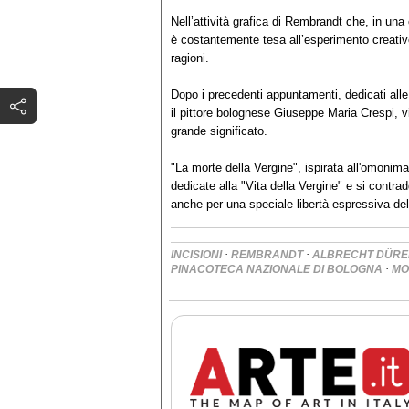
Nell’attività grafica di Rembrandt che, in una 
è costantemente tesa all’esperimento creativo
ragioni.
Dopo i precedenti appuntamenti, dedicati alle
il pittore bolognese Giuseppe Maria Crespi, 
grande significato.
"La morte della Vergine", ispirata all'omonima 
dedicate alla "Vita della Vergine" e si contrad
anche per una speciale libertà espressiva del
·
·
INCISIONI
REMBRANDT
ALBRECHT DÜRE
·
PINACOTECA NAZIONALE DI BOLOGNA
MO