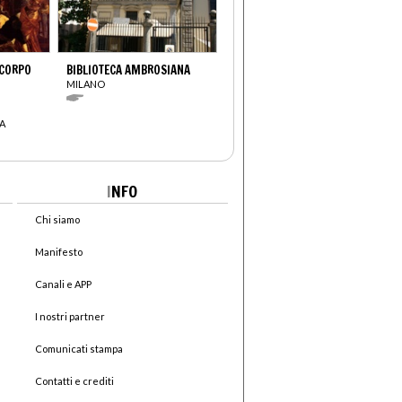
 CORPO
BIBLIOTECA AMBROSIANA
MILANO
A
I
NFO
Chi siamo
Manifesto
Canali e APP
I nostri partner
Comunicati stampa
Contatti e crediti