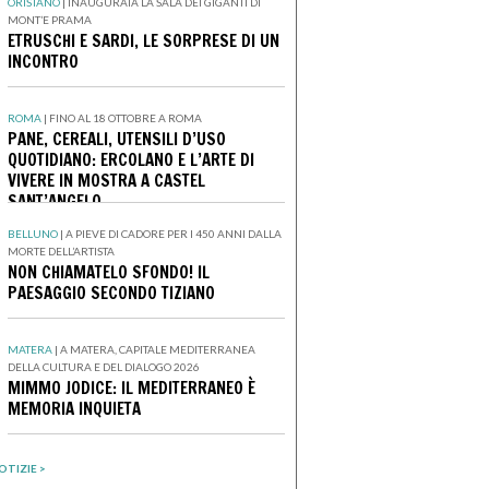
ORISTANO
|
INAUGURATA LA SALA DEI GIGANTI DI
MONT’E PRAMA
ETRUSCHI E SARDI, LE SORPRESE DI UN
INCONTRO
ROMA
|
FINO AL 18 OTTOBRE A ROMA
PANE, CEREALI, UTENSILI D’USO
QUOTIDIANO: ERCOLANO E L’ARTE DI
VIVERE IN MOSTRA A CASTEL
SANT’ANGELO
BELLUNO
|
A PIEVE DI CADORE PER I 450 ANNI DALLA
MORTE DELL’ARTISTA
NON CHIAMATELO SFONDO! IL
PAESAGGIO SECONDO TIZIANO
MATERA
|
A MATERA, CAPITALE MEDITERRANEA
DELLA CULTURA E DEL DIALOGO 2026
MIMMO JODICE: IL MEDITERRANEO È
MEMORIA INQUIETA
OTIZIE >