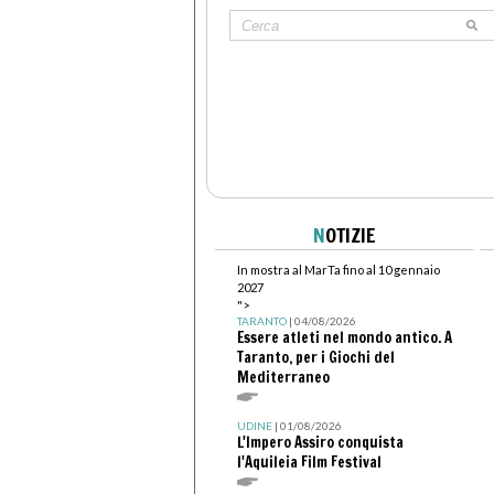
N
OTIZIE
In mostra al MarTa fino al 10 gennaio
2027
">
TARANTO
| 04/08/2026
Essere atleti nel mondo antico. A
Taranto, per i Giochi del
Mediterraneo
UDINE
| 01/08/2026
L'Impero Assiro conquista
l'Aquileia Film Festival