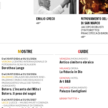
EMILIO GRECO
RITROVAMENTO DEL
DI SAN MARCO
JACOPO ROBUSTI
(TINTORETTO)
PINACOTECA DI BRER
M
OSTRE
G
UIDE
Dal 30/07/2026 al 01/11/2026
VENEZIA
|
MONUMENTO
VERONA
| CENTRO INTERNAZIONALE DI
Antico cimitero ebraico
FOTOGRAFIA SCAVI SCALIGERI
Dorothea Lange
MILANO
|
OPERA
La fiducia in Dio
Dal 24/07/2026 al 31/10/2026
PALERMO
| PALAZZO BELMONTE RISO -
GENOVA
|
HOTEL
PALERMO I PARCO ARCHEOLOGICO E
Art B&B
PAESAGGISTICO VALLE DEI TEMPLI -
AGRIGENTO
MILANO
|
MONUMENTO
Botero. L’incanto del Mito I
Palazzo Castiglioni
Botero. Il peso dei sogni
LEGGI TUTTO >
Dal 24/07/2026 al 31/01/2027
LECCE
| LECCE – MUSEO MUST I COSENZA
– GALLERIA NAZIONALE DI COSENZA