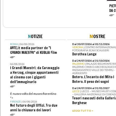
PIET
DA 
N
OTIZIE
M
OSTRE
ROMA
| 06/08/2026
Dal 30/07/2026 al 01/11/2026
ARTE.it media partner de "I
VERONA
| CENTRO INTERNAZIONAL
FOTOGRAFIA SCAVI SCALIGERI
GRANDI MAESTRI" di KUBLAI Film
Dorothea Lange
Dal 24/07/2026 al 31/10/2026
PALERMO
| PALAZZO BELMONTE RIS
06/08/2026
PALERMO I PARCO ARCHEOLOGICO 
I Grandi Maestri: da Caravaggio
PAESAGGISTICO VALLE DEI TEMPLI -
a Herzog, cinque appuntamenti
AGRIGENTO
Botero. L’incanto del Mito I
al cinema con i giganti
Botero. Il peso dei sogni
dell'immaginario
Dal 24/07/2026 al 31/01/2027
LECCE
| LECCE – MUSEO MUST I CO
Il nuovo volto del museo fiorentino
– GALLERIA NAZIONALE DI COSENZ
Tesori nascosti della Galleri
">
FIRENZE
| 06/08/2026
Borghese
Nel futuro degli Uffizi. Tra due
anni la chiusura dei lavori
LEGGI TUTTO >