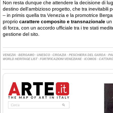
Non resta dunque che attendere la decisione di lugl
destino dell’ambizioso progetto, che tra inevitabili p
– in primis quella tra Venezia e la promotrice Berga
proprio
carattere composito e transnazionale
un 
di forza, con un accordo ufficiale tra i tre stati medit
gestione del sito.
·
·
·
·
·
VENEZIA
BERGAMO
UNESCO
CROAZIA
PESCHIERA DEL GARDA
PA
·
·
·
WORLD HERITAGE LIST
FORTIFICAZIONI VENEZIANE
ICOMOS
CATTAR