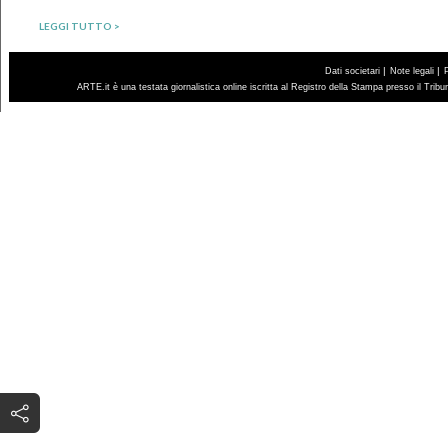
LEGGI TUTTO >
|
|
Dati societari
Note legali
ARTE.it è una testata giornalistica online iscritta al Registro della Stampa presso il Trib