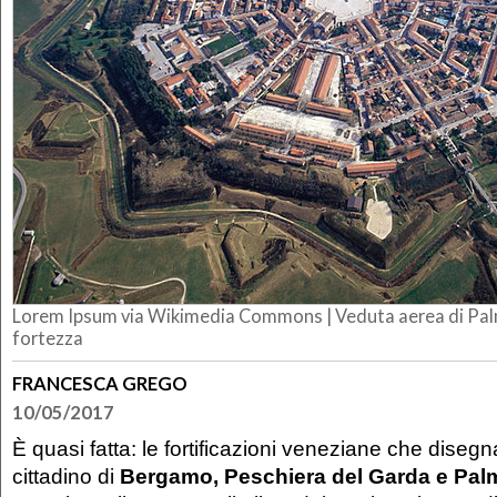
Lorem Ipsum via Wikimedia Commons |
Veduta aerea di Pal
fortezza
FRANCESCA GREGO
10/05/2017
È quasi fatta: le fortificazioni veneziane che dise
cittadino di
Bergamo, Peschiera del Garda e Pa