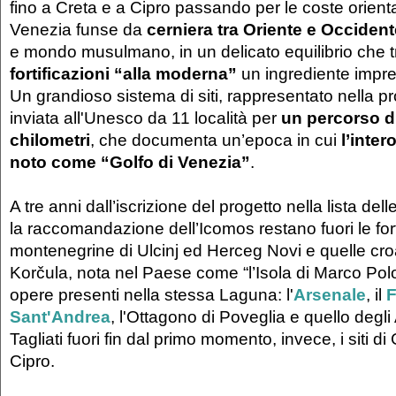
fino a Creta e a Cipro passando per le coste oriental
Venezia funse da
cerniera tra Oriente e Occident
e mondo musulmano, in un delicato equilibrio che t
fortificazioni “alla moderna”
un ingrediente impre
Un grandioso sistema di siti, rappresentato nella pr
inviata all'Unesco da 11 località per
un percorso di
chilometri
, che documenta un’epoca in cui
l’inter
noto come “Golfo di Venezia”
.
A tre anni dall’iscrizione del progetto nella lista de
la raccomandazione dell’Icomos restano fuori le fo
montenegrine di Ulcinj ed Herceg Novi e quelle cro
Korčula, nota nel Paese come “l’Isola di Marco Polo”
opere presenti nella stessa Laguna: l'
Arsenale
, il
F
Sant'Andrea
, l'Ottagono di Poveglia e quello degli
Tagliati fuori fin dal primo momento, invece, i siti di
Cipro.