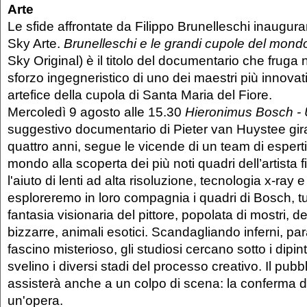
Arte
Le sfide affrontate da Filippo Brunelleschi inaugura
Sky Arte.
Brunelleschi e le grandi cupole del mond
Sky Original) è il titolo del documentario che fruga ne
sforzo ingegneristico di uno dei maestri più innovativi
artefice della cupola di Santa Maria del Fiore.
Mercoledì 9 agosto alle 15.30
Hieronimus Bosch - 
suggestivo documentario di Pieter van Huystee girat
quattro anni, segue le vicende di un team di esperti i
mondo alla scoperta dei più noti quadri dell’artista
l'aiuto di lenti ad alta risoluzione, tecnologia x-ray e
esploreremo in loro compagnia i quadri di Bosch, tu
fantasia visionaria del pittore, popolata di mostri, 
bizzarre, animali esotici. Scandagliando inferni, para
fascino misterioso, gli studiosi cercano sotto i dipin
svelino i diversi stadi del processo creativo. Il pub
assisterà anche a un colpo di scena: la conferma del
un'opera.