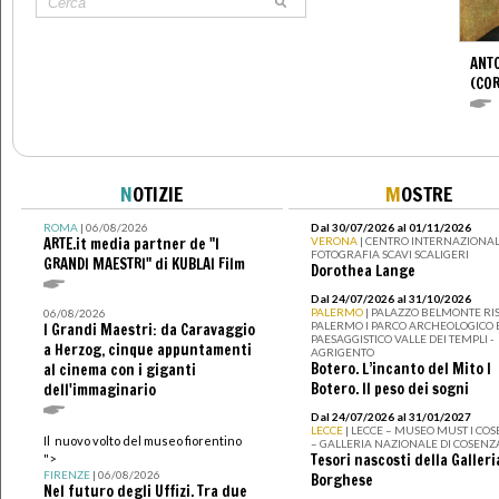
ANTO
(CO
N
OTIZIE
M
OSTRE
ROMA
| 06/08/2026
Dal 30/07/2026 al 01/11/2026
ARTE.it media partner de "I
VERONA
| CENTRO INTERNAZIONAL
FOTOGRAFIA SCAVI SCALIGERI
GRANDI MAESTRI" di KUBLAI Film
Dorothea Lange
Dal 24/07/2026 al 31/10/2026
PALERMO
| PALAZZO BELMONTE RIS
06/08/2026
PALERMO I PARCO ARCHEOLOGICO 
I Grandi Maestri: da Caravaggio
PAESAGGISTICO VALLE DEI TEMPLI -
a Herzog, cinque appuntamenti
AGRIGENTO
Botero. L’incanto del Mito I
al cinema con i giganti
Botero. Il peso dei sogni
dell'immaginario
Dal 24/07/2026 al 31/01/2027
LECCE
| LECCE – MUSEO MUST I CO
Il nuovo volto del museo fiorentino
– GALLERIA NAZIONALE DI COSENZ
Tesori nascosti della Galleri
">
FIRENZE
| 06/08/2026
Borghese
Nel futuro degli Uffizi. Tra due