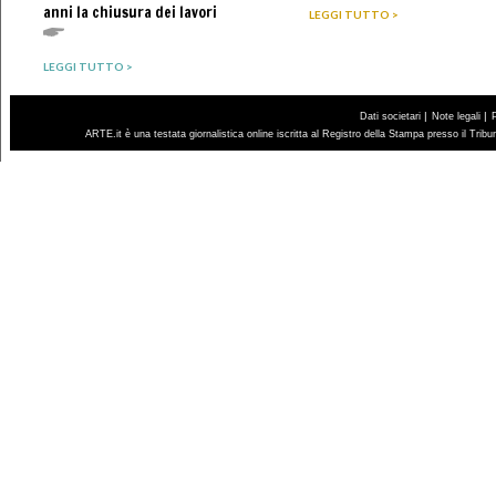
anni la chiusura dei lavori
LEGGI TUTTO >
LEGGI TUTTO >
|
|
Dati societari
Note legali
ARTE.it è una testata giornalistica online iscritta al Registro della Stampa presso il Trib