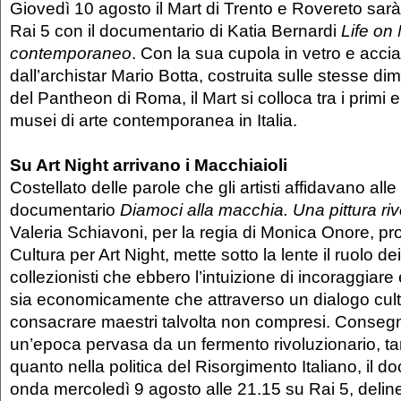
Giovedì 10 agosto il Mart di Trento e Rovereto sar
Rai 5 con il documentario di Katia Bernardi
Life on
contemporaneo
. Con la sua cupola in vetro e accia
dall’archistar Mario Botta, costruita sulle stesse di
del Pantheon di Roma, il Mart si colloca tra i primi e
musei di arte contemporanea in Italia.
Su Art Night arrivano i Macchiaioli
Costellato delle parole che gli artisti affidavano alle l
documentario
Diamoci alla macchia. Una pittura riv
Valeria Schiavoni, per la regia di Monica Onore, pr
Cultura per Art Night, mette sotto la lente il ruolo dei
collezionisti che ebbero l’intuizione di incoraggiare 
sia economicamente che attraverso un dialogo cult
consacrare maestri talvolta non compresi. Consegn
un’epoca pervasa da un fermento rivoluzionario, tan
quanto nella politica del Risorgimento Italiano, il d
onda mercoledì 9 agosto alle 21.15 su Rai 5, delinea 