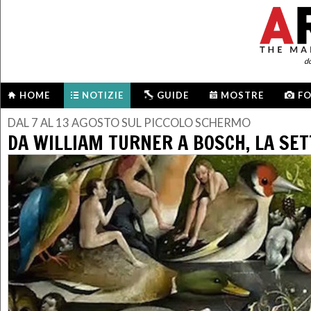
d
HOME
NOTIZIE
GUIDE
MOSTRE
F
DAL 7 AL 13 AGOSTO SUL PICCOLO SCHERMO
DA WILLIAM TURNER A BOSCH, LA SET