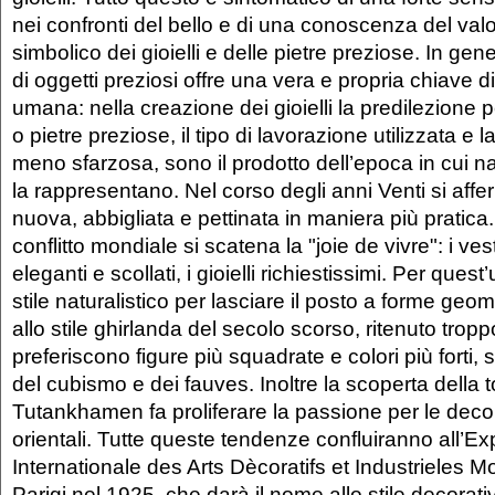
nei confronti del bello e di una conoscenza del valo
simbolico dei gioielli e delle pietre preziose. In ge
di oggetti preziosi offre una vera e propria chiave di 
umana: nella creazione dei gioielli la predilezione p
o pietre preziose, il tipo di lavorazione utilizzata e
meno sfarzosa, sono il prodotto dell’epoca in cui n
la rappresentano. Nel corso degli anni Venti si af
nuova, abbigliata e pettinata in maniera più pratica
conflitto mondiale si scatena la "joie de vivre": i ves
eleganti e scollati, i gioielli richiestissimi. Per ques
stile naturalistico per lasciare il posto a forme geom
allo stile ghirlanda del secolo scorso, ritenuto troppo
preferiscono figure più squadrate e colori più forti,
del cubismo e dei fauves. Inoltre la scoperta della 
Tutankhamen fa proliferare la passione per le deco
orientali. Tutte queste tendenze confluiranno all’Ex
Internationale des Arts Dècoratifs et Industrieles M
Parigi nel 1925, che darà il nome allo stile decorati