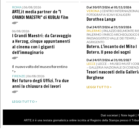
ROMA
| 06/08/2026
Dal 30/07/2026 al 01/11/2026
ARTE.it media partner de "I
VERONA
| CENTRO INTERNAZIONAL
FOTOGRAFIA SCAVI SCALIGERI
GRANDI MAESTRI" di KUBLAI Film
Dorothea Lange
Dal 24/07/2026 al 31/10/2026
PALERMO
| PALAZZO BELMONTE RIS
06/08/2026
PALERMO I PARCO ARCHEOLOGICO 
I Grandi Maestri: da Caravaggio
PAESAGGISTICO VALLE DEI TEMPLI -
a Herzog, cinque appuntamenti
AGRIGENTO
Botero. L’incanto del Mito I
al cinema con i giganti
Botero. Il peso dei sogni
dell'immaginario
Dal 24/07/2026 al 31/01/2027
LECCE
| LECCE – MUSEO MUST I CO
Il nuovo volto del museo fiorentino
– GALLERIA NAZIONALE DI COSENZ
Tesori nascosti della Galleri
">
FIRENZE
| 06/08/2026
Borghese
Nel futuro degli Uffizi. Tra due
anni la chiusura dei lavori
LEGGI TUTTO >
LEGGI TUTTO >
|
|
Dati societari
Note legali
ARTE.it è una testata giornalistica online iscritta al Registro della Stampa presso il Trib