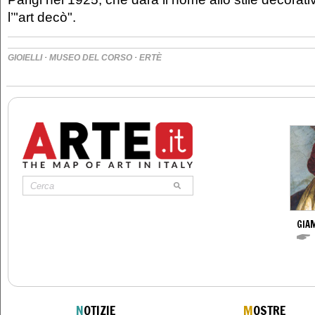
l’"art decò".
·
·
GIOIELLI
MUSEO DEL CORSO
ERTÈ
GIAM
N
OTIZIE
M
OSTRE