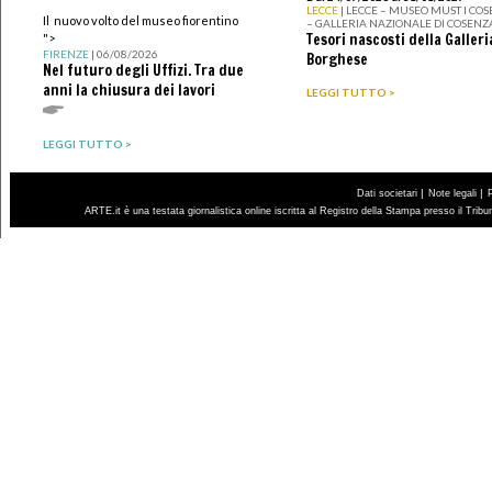
LECCE
| LECCE – MUSEO MUST I CO
Il nuovo volto del museo fiorentino
– GALLERIA NAZIONALE DI COSENZ
Tesori nascosti della Galleri
">
FIRENZE
| 06/08/2026
Borghese
Nel futuro degli Uffizi. Tra due
anni la chiusura dei lavori
LEGGI TUTTO >
LEGGI TUTTO >
|
|
Dati societari
Note legali
ARTE.it è una testata giornalistica online iscritta al Registro della Stampa presso il Trib