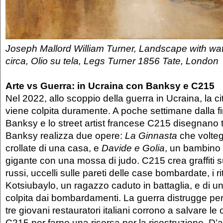
Joseph Mallord William Turner, Landscape with wa
circa, Olio su tela, Legs Turner 1856 Tate, London
Arte vs Guerra: in Ucraina con Banksy e C215
Nel 2022, allo scoppio della guerra in Ucraina, la c
viene colpita duramente. A poche settimane dalla fi
Banksy e lo street artist francese C215 disegnano t
Banksy realizza due opere:
La Ginnasta
che volteg
crollate di una casa, e
Davide e Golia
, un bambino 
gigante con una mossa di judo. C215 crea graffiti su
russi, uccelli sulle pareti delle case bombardate, i ri
Kotsiubaylo, un ragazzo caduto in battaglia, e di u
colpita dai bombardamenti. La guerra distrugge pe
tre giovani restauratori italiani corrono a salvare l
C215 per farne una risorsa per la ricostruzione. D’