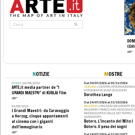
DOM
(GHI
N
OTIZIE
M
OSTRE
ROMA
| 06/08/2026
Dal 30/07/2026 al 01/11/2026
ARTE.it media partner de "I
VERONA
| CENTRO INTERNAZIONAL
FOTOGRAFIA SCAVI SCALIGERI
GRANDI MAESTRI" di KUBLAI Film
Dorothea Lange
Dal 24/07/2026 al 31/10/2026
PALERMO
| PALAZZO BELMONTE RIS
06/08/2026
PALERMO I PARCO ARCHEOLOGICO 
I Grandi Maestri: da Caravaggio
PAESAGGISTICO VALLE DEI TEMPLI -
a Herzog, cinque appuntamenti
AGRIGENTO
Botero. L’incanto del Mito I
al cinema con i giganti
Botero. Il peso dei sogni
dell'immaginario
Dal 24/07/2026 al 31/01/2027