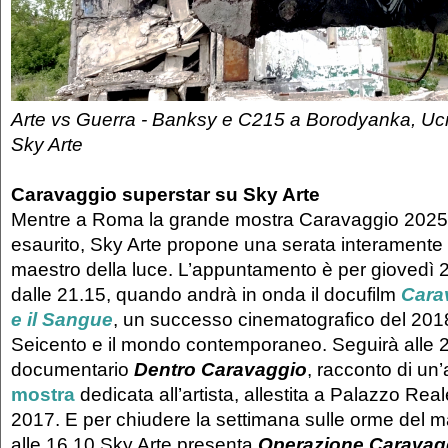
Arte vs Guerra - Banksy e C215 a Borodyanka, Ucr
Sky Arte
Caravaggio superstar su Sky Arte
Mentre a Roma la grande mostra Caravaggio 2025 re
esaurito, Sky Arte propone una serata interamente 
maestro della luce. L’appuntamento è per giovedì 24
dalle 21.15, quando andrà in onda il docufilm
Cara
e il Sangue
, un successo cinematografico del 2018 i
Seicento e il mondo contemporaneo. Seguirà alle 2
documentario
Dentro Caravaggio
, racconto di un’
mostra
dedicata all’artista, allestita a Palazzo Real
2017. E per chiudere la settimana sulle orme del 
alle 16.10 Sky Arte presenta
Operazione Caravag