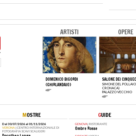
ARTISTI
OPERE
DOMENICO BIGORDI
SALONE DEI CINQUE
(GHIRLANDAIO)
SIMONE DEL POLLAIO
CRONACA)
PALAZZO VECCHIO
M
OSTRE
G
UIDE
Dal 30/07/2026 al 01/11/2026
GENOVA
|
RISTORANTE
VERONA
| CENTRO INTERNAZIONALE DI
Ombre Rosse
FOTOGRAFIA SCAVI SCALIGERI
Dorothea Lange
FIRENZE
|
OPERA