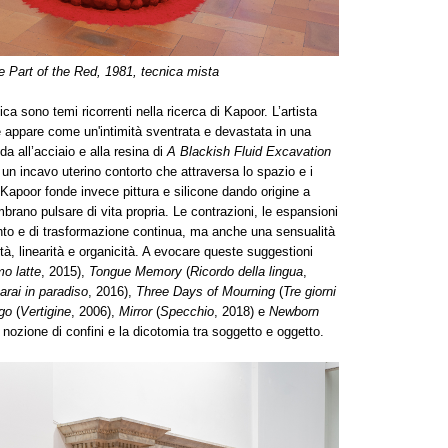
 Part of the Red, 1981, tecnica mista
ica sono temi ricorrenti nella ricerca di Kapoor. L’artista
e appare come un'intimità sventrata e devastata in una
da all’acciaio e alla resina di
A Blackish Fluid
Excavation
di un incavo uterino contorto che attraversa lo spazio e i
i Kapoor fonde invece pittura e silicone dando origine a
brano pulsare di vita propria. Le contrazioni, le espansioni
nto e di trasformazione continua, ma anche una sensualità
ità, linearità e organicità. A evocare queste suggestioni
mo latte
, 2015),
Tongue Memory
(
Ricordo della lingua
,
arai in paradiso
, 2016),
Three Days of Mourning
(
Tre giorni
igo
(
Vertigine
, 2006),
Mirror
(
Specchio
, 2018) e
Newborn
 nozione di confini e la dicotomia tra soggetto e oggetto.