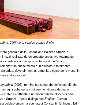
mbhu, 2007 cera, vernice a base di olio
ettore generale della Fondazione Palazzo Strozzi e
o Strozzi realizzando un progetto espositivo totalmente
ioni dedicate ai maggiori protagonisti dell’arte
rchitettura rinascimentale. Il risultato è totalmente
e dialettica, dove simmetria, armonia e rigore sono messi in
riale si dissolvono”.
vayambhu
(2007), termine sanscrito che definisce ciò che
 immagini acheropìte cristiane non dipinte da mano
to e materia è affidata a un monumentale blocco di cera
azzo Strozzi. L’opera dialoga con
Endless Column
 alla celebre omonima scultura di Constantin Brâncuși. Ed