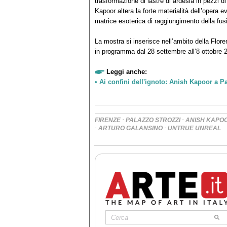
trasformazione di lastre di ardesia in pezzi di
Kapoor altera la forte materialità dell’opera
matrice esoterica di raggiungimento della fus
La mostra si inserisce nell’ambito della Flo
in programma dal 28 settembre all’8 ottobre 
Leggi anche:
• Ai confini dell'ignoto: Anish Kapoor a P
·
·
FIRENZE
PALAZZO STROZZI
ANISH KAPO
·
·
ARTURO GALANSINO
UNTRUE UNREAL