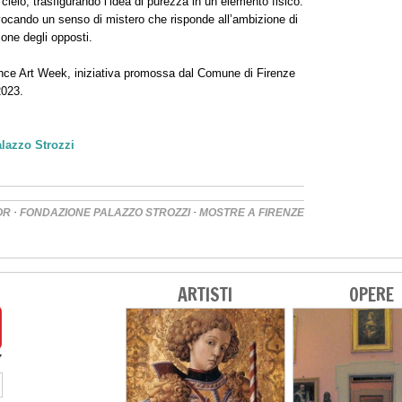
 cielo, trasfigurando l’idea di purezza in un elemento fisico.
 evocando un senso di mistero che risponde all’ambizione di
ione degli opposti.
rence Art Week, iniziativa promossa dal Comune di Firenze
2023.
alazzo Strozzi
·
·
OR
FONDAZIONE PALAZZO STROZZI
MOSTRE A FIRENZE
ARTISTI
OPERE