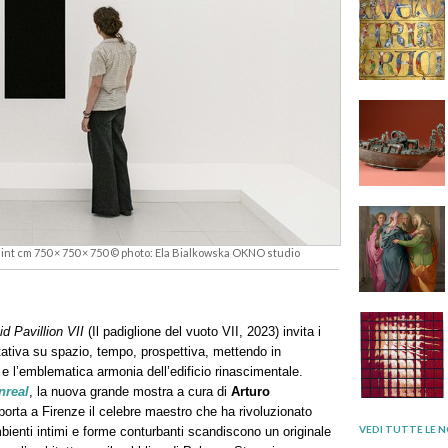
paint cm 750 × 750 × 750 © photo: Ela Bialkowska OKNO studio
id Pavillion VII
(Il padiglione del vuoto VII, 2023) invita i
tativa su spazio, tempo, prospettiva, mettendo in
 e l’emblematica armonia dell’edificio rinascimentale.
nreal
, la nuova grande mostra a cura di
Arturo
orta a Firenze il celebre maestro che ha rivoluzionato
VEDI TUTTE LE N
mbienti intimi e forme conturbanti scandiscono un originale