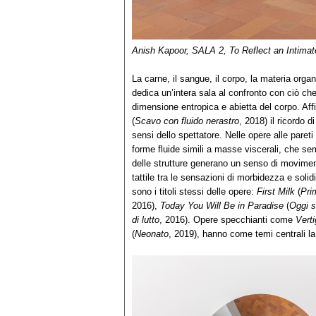
Anish Kapoor, SALA 2, To Reflect an Intimate
La carne, il sangue, il corpo, la materia organ
dedica un’intera sala al confronto con ciò ch
dimensione entropica e abietta del corpo. Affi
(
Scavo con fluido nerastro
, 2018) il ricordo 
sensi dello spettatore. Nelle opere alle paret
forme fluide simili a masse viscerali, che sem
delle strutture generano un senso di movime
tattile tra le sensazioni di morbidezza e solid
sono i titoli stessi delle opere:
First Milk
(
Pri
2016),
Today You Will Be in Paradise
(
Oggi s
di lutto
, 2016). Opere specchianti come
Vert
(
Neonato
, 2019), hanno come temi centrali la