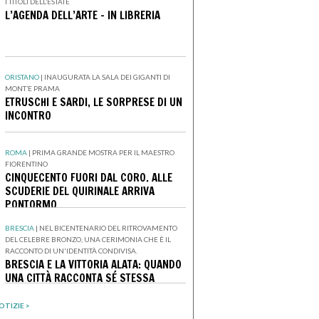
I TITOLI DELL’ESTATE
L’AGENDA DELL’ARTE - IN LIBRERIA
ORISTANO
|
INAUGURATA LA SALA DEI GIGANTI DI
MONT’E PRAMA
ETRUSCHI E SARDI, LE SORPRESE DI UN
INCONTRO
ROMA
|
PRIMA GRANDE MOSTRA PER IL MAESTRO
FIORENTINO
CINQUECENTO FUORI DAL CORO. ALLE
SCUDERIE DEL QUIRINALE ARRIVA
PONTORMO
BRESCIA
|
NEL BICENTENARIO DEL RITROVAMENTO
DEL CELEBRE BRONZO, UNA CERIMONIA CHE È IL
RACCONTO DI UN'IDENTITÀ CONDIVISA.
BRESCIA E LA VITTORIA ALATA: QUANDO
UNA CITTÀ RACCONTA SÉ STESSA
OTIZIE >