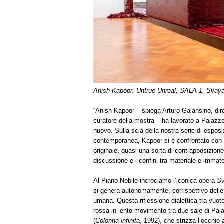
Anish Kapoor. Untrue Unreal, SALA 1, Svaya
“Anish Kapoor – spiega Arturo Galansino, dir
curatore della mostra – ha lavorato a Palazz
nuovo. Sulla scia della nostra serie di esposiz
contemporanea, Kapoor si è confrontato con l’a
originale, quasi una sorta di contrapposizion
discussione e i confini tra materiale e immate
Al Piano Nobile incrociamo l’iconica opera
S
si genera autonomamente, corrispettivo delle
umana. Questa riflessione dialettica tra vuo
rossa in lento movimento tra due sale di Pal
(
Colonna infinita
, 1992), che strizza l’occhio