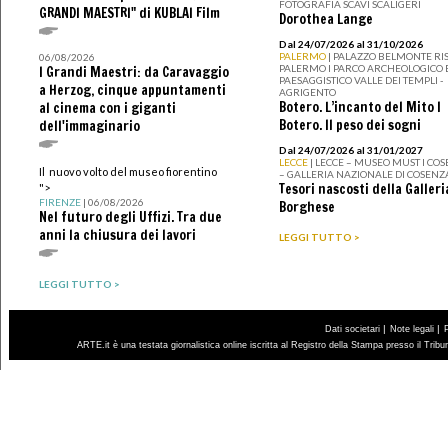
FOTOGRAFIA SCAVI SCALIGERI
GRANDI MAESTRI" di KUBLAI Film
Dorothea Lange
Dal 24/07/2026 al 31/10/2026
PALERMO
| PALAZZO BELMONTE RIS
06/08/2026
PALERMO I PARCO ARCHEOLOGICO 
I Grandi Maestri: da Caravaggio
PAESAGGISTICO VALLE DEI TEMPLI -
a Herzog, cinque appuntamenti
AGRIGENTO
Botero. L’incanto del Mito I
al cinema con i giganti
Botero. Il peso dei sogni
dell'immaginario
Dal 24/07/2026 al 31/01/2027
LECCE
| LECCE – MUSEO MUST I CO
Il nuovo volto del museo fiorentino
– GALLERIA NAZIONALE DI COSENZ
Tesori nascosti della Galleri
">
FIRENZE
| 06/08/2026
Borghese
Nel futuro degli Uffizi. Tra due
anni la chiusura dei lavori
LEGGI TUTTO >
LEGGI TUTTO >
|
|
Dati societari
Note legali
ARTE.it è una testata giornalistica online iscritta al Registro della Stampa presso il Trib