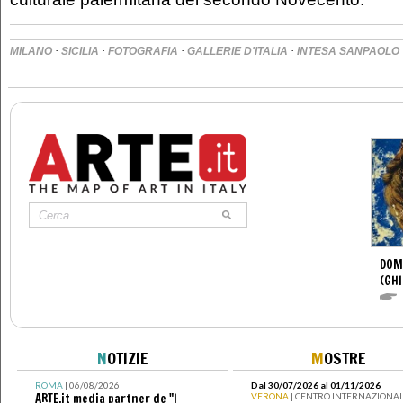
·
·
·
·
MILANO
SICILIA
FOTOGRAFIA
GALLERIE D'ITALIA
INTESA SANPAOLO
DOM
(GHI
N
OTIZIE
M
OSTRE
ROMA
| 06/08/2026
Dal 30/07/2026 al 01/11/2026
ARTE.it media partner de "I
VERONA
| CENTRO INTERNAZIONAL