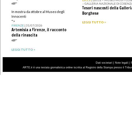
LECCE
| LECCE – MUSEO MUST I CO
– GALLERIA NAZIONALE DI COSENZ
Tesori nascosti della Galleri
In mostra da ottobre al Museo degli
Borghese
Innocenti
">
LEGGI TUTTO >
FIRENZE
| 31/07/2026
Artemisia a Firenze, il racconto
della rinascita
LEGGI TUTTO >
|
|
Dati societari
Note legali
ARTE.it è una testata giornalistica online iscritta al Registro della Stampa presso il Trib