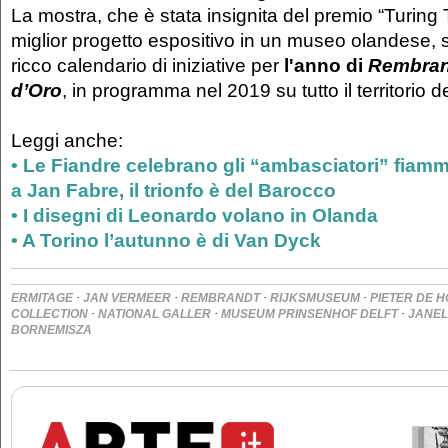
La mostra, che è stata insignita del premio “Turing 
miglior progetto espositivo in un museo olandese, s
ricco calendario di iniziative per
l'anno di
Rembrand
d’Oro
, in programma nel 2019 su tutto il territorio 
Leggi anche:
• Le Fiandre celebrano gli “ambasciatori” fiam
a Jan Fabre, il trionfo è del Barocco
• I disegni di Leonardo volano in Olanda
• A Torino l’autunno è di Van Dyck
·
·
·
·
ERMITAGE
JAN VERMEER
REMBRANDT
RIJKSMUSEUM
PIETER DE 
·
·
·
COLLECTION
NATIONAL GALLER
MUSEUM PRINSENHOF DELFT
JANE
BORNEMISZA