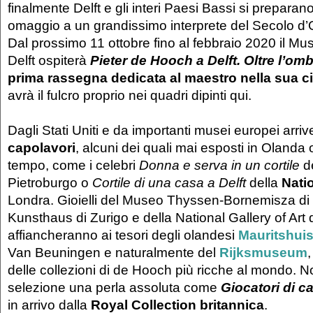
finalmente Delft e gli interi Paesi Bassi si preparano
omaggio a un grandissimo interprete del Secolo d’
Dal prossimo 11 ottobre fino al febbraio 2020 il M
Delft ospiterà
Pieter de Hooch a Delft. Oltre l’om
prima rassegna dedicata al maestro nella sua ci
avrà il fulcro proprio nei quadri dipinti qui.
Dagli Stati Uniti e da importanti musei europei arr
capolavori
, alcuni dei quali mai esposti in Olanda 
tempo, come i celebri
Donna e serva in un cortile
de
Pietroburgo o
Cortile di una casa a Delft
della
Nati
Londra. Gioielli del Museo Thyssen-Bornemisza di 
Kunsthaus di Zurigo e della National Gallery of Art
affiancheranno ai tesori degli olandesi
Mauritshui
Van Beuningen e naturalmente del
Rijksmuseum
delle collezioni di de Hooch più ricche al mondo. 
selezione una perla assoluta come
Giocatori di ca
in arrivo dalla
Royal Collection britannica
.