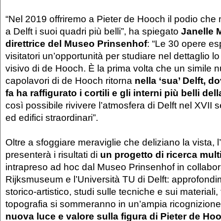
“Nel 2019 offriremo a Pieter de Hooch il podio ch
a Delft i suoi quadri più belli”, ha spiegato
Janelle 
direttrice del Museo Prinsenhof
: “Le 30 opere esp
visitatori un’opportunità per studiare nel dettaglio lo 
visivo di de Hooch. È la prima volta che un simile 
capolavori di de Hooch ritorna
nella ‘sua’ Delft, 
fa ha raffigurato i cortili e gli interni più belli dell
così possibile rivivere l’atmosfera di Delft nel XVII 
ed edifici straordinari”.
Oltre a sfoggiare meraviglie che deliziano la vista, 
presenterà i risultati di
un progetto di ricerca mult
intrapreso ad hoc dal Museo Prinsenhof in collabor
Rijksmuseum e l’Università TU di Delft: approfondim
storico-artistico, studi sulle tecniche e sui materiali,
topografia si sommeranno in un’ampia ricognizione
nuova luce e valore sulla figura di Pieter de Ho