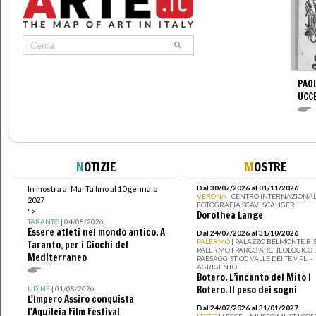
PAOL
UCC
N
OTIZIE
M
OSTRE
Dal 30/07/2026 al 01/11/2026
In mostra al MarTa fino al 10 gennaio
VERONA
| CENTRO INTERNAZIONAL
2027
FOTOGRAFIA SCAVI SCALIGERI
">
Dorothea Lange
TARANTO
| 04/08/2026
Essere atleti nel mondo antico. A
Dal 24/07/2026 al 31/10/2026
PALERMO
| PALAZZO BELMONTE RIS
Taranto, per i Giochi del
PALERMO I PARCO ARCHEOLOGICO 
Mediterraneo
PAESAGGISTICO VALLE DEI TEMPLI -
AGRIGENTO
Botero. L’incanto del Mito I
Botero. Il peso dei sogni
UDINE
| 01/08/2026
L'Impero Assiro conquista
Dal 24/07/2026 al 31/01/2027
l'Aquileia Film Festival