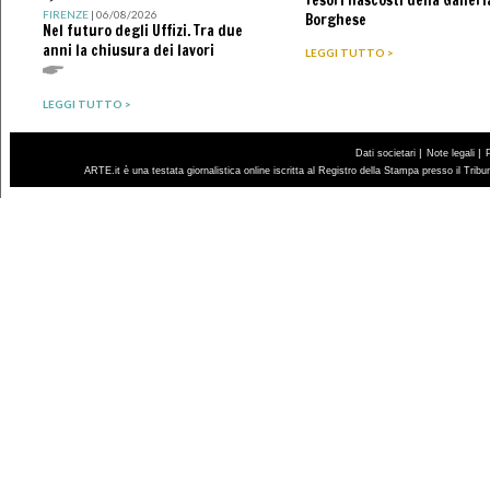
Tesori nascosti della Galleri
FIRENZE
| 06/08/2026
Borghese
Nel futuro degli Uffizi. Tra due
anni la chiusura dei lavori
LEGGI TUTTO >
LEGGI TUTTO >
|
|
Dati societari
Note legali
ARTE.it è una testata giornalistica online iscritta al Registro della Stampa presso il Trib