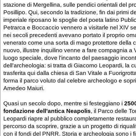
stazione di Mergellina, sulle pendici orientali del p
Posillipo. Qui, secondo la tradizione, fin dai primi d
imperiale riposano le spoglie del poeta latino Publi
Petrarca e Boccaccio vennero a visitarle nel XIV sec
nei secoli precedenti avevano portato il proprio om
venerato come una sorta di mago protettore della c
nuovo, illustre inquilino venne a fare compagnia a V
luogo speciale, dove l’incanto del paesaggio incont
dell’archeologia: si tratta di Giacomo Leopardi, la c
trasferita qui dalla chiesa di San Vitale a Fuorigro
forma il parco voluto dal celebre archeologo e sop
Amedeo Maiuri.
Quasi un secolo dopo, mentre si festeggiano i
2500
fondazione dell’antica Neapolis
, il Parco delle To
Leopardi riapre al pubblico completamente restaur
percorso da scoprire, grazie a un progetto di riquali
con il fondi del PNRR. Storia e archeologia sono i fil