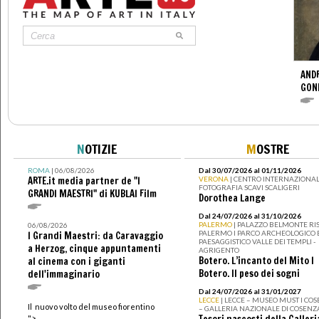
ANDR
GOND
N
OTIZIE
M
OSTRE
ROMA
| 06/08/2026
Dal 30/07/2026 al 01/11/2026
ARTE.it media partner de "I
VERONA
| CENTRO INTERNAZIONAL
FOTOGRAFIA SCAVI SCALIGERI
GRANDI MAESTRI" di KUBLAI Film
Dorothea Lange
Dal 24/07/2026 al 31/10/2026
PALERMO
| PALAZZO BELMONTE RIS
06/08/2026
PALERMO I PARCO ARCHEOLOGICO 
I Grandi Maestri: da Caravaggio
PAESAGGISTICO VALLE DEI TEMPLI -
a Herzog, cinque appuntamenti
AGRIGENTO
Botero. L’incanto del Mito I
al cinema con i giganti
Botero. Il peso dei sogni
dell'immaginario
Dal 24/07/2026 al 31/01/2027
LECCE
| LECCE – MUSEO MUST I CO
Il nuovo volto del museo fiorentino
– GALLERIA NAZIONALE DI COSENZ
">